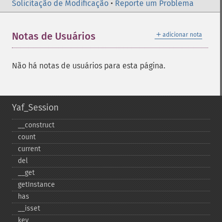
Solicitação de Modificação
•
Reporte um Problema
＋
Notas de Usuários
adicionar nota
Não há notas de usuários para esta página.
Yaf_Session
_​_​construct
count
current
del
_​_​get
getInstance
has
_​_​isset
key