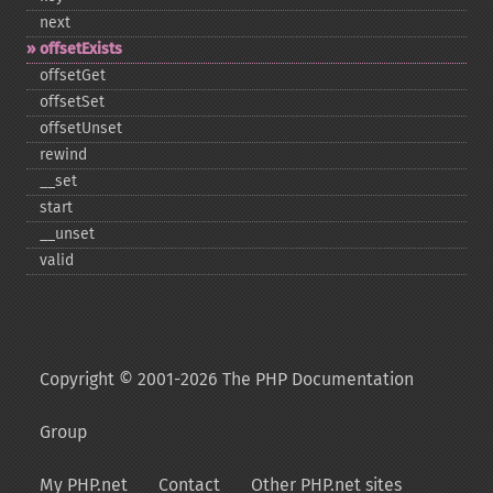
next
offsetExists
offsetGet
offsetSet
offsetUnset
rewind
_​_​set
start
_​_​unset
valid
Copyright © 2001-2026 The PHP Documentation
Group
My PHP.net
Contact
Other PHP.net sites