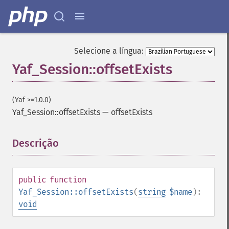
Selecione a língua:
Yaf_Session::offsetExists
(Yaf >=1.0.0)
Yaf_Session::offsetExists
—
offsetExists
Descrição
¶
public
function
Yaf_Session::offsetExists
(
string
$name
):
void