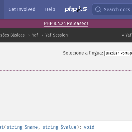
Get Involved
Help
Search docs
PHP 8.4.24 Released!
nsões Básicas
Yaf
Yaf_Session
« Yaf
Selecione a língua:
et
(
string
$name
,
string
$value
):
void