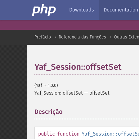
Downloads
Documentation
Prefácio
Referência das Funções
Outras Exte
Yaf_Session::offsetSet
(Yaf >=1.0.0)
Yaf_Session::offsetSet
—
offsetSet
Descrição
¶
public
function
Yaf_Session::offsetS