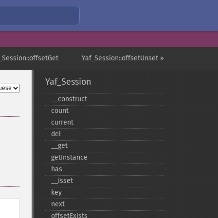
_Session::offsetGet
Yaf_Session::offsetUnset »
Yaf_Session
_​_​construct
count
current
del
_​_​get
getInstance
has
_​_​isset
key
next
offsetExists