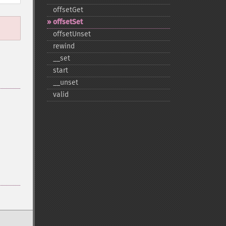
offsetGet
offsetSet
offsetUnset
rewind
_​_​set
start
_​_​unset
valid