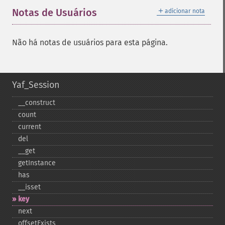
＋
Notas de Usuários
adicionar nota
Não há notas de usuários para esta página.
Yaf_Session
_​_​construct
count
current
del
_​_​get
getInstance
has
_​_​isset
key
next
offsetExists