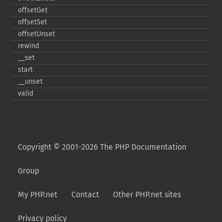
offsetGet
offsetSet
offsetUnset
rewind
_​_​set
start
_​_​unset
valid
Copyright © 2001-2026 The PHP Documentation
Group
My PHP.net
Contact
Other PHP.net sites
Privacy policy