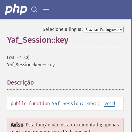
Selecione a língua:
Yaf_Session::key
(Yaf >=1.0.0)
Yaf_Session::key
—
key
Descrição
¶
public
function
Yaf_Session::key
():
void
Aviso
Esta função não está documentada; apenas
a lista de argumentos está disponível.