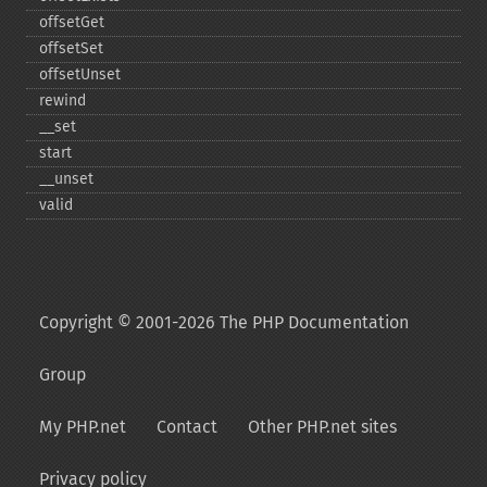
offsetGet
offsetSet
offsetUnset
rewind
_​_​set
start
_​_​unset
valid
Copyright © 2001-2026 The PHP Documentation
Group
My PHP.net
Contact
Other PHP.net sites
Privacy policy