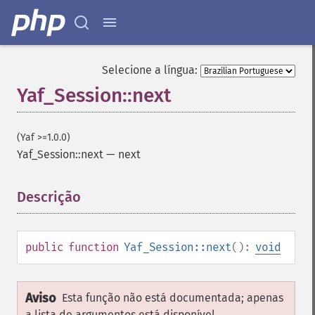
Selecione a língua:
Yaf_Session::next
(Yaf >=1.0.0)
Yaf_Session::next
—
next
Descrição
¶
public
function
Yaf_Session::next
():
void
Aviso
Esta função não está documentada; apenas
a lista de argumentos está disponível.