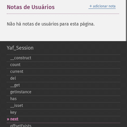
＋
Notas de Usuários
adicionar nota
Não há notas de usuários para esta página.
Yaf_Session
_​_​construct
count
current
del
_​_​get
getInstance
has
_​_​isset
key
next
offsetExists