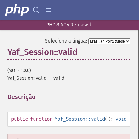
PHP 8.4.24 Released!
Selecione a língua:
Yaf_Session::valid
(Yaf >=1.0.0)
Yaf_Session::valid
—
valid
Descrição
¶
public
function
Yaf_Session::valid
():
void