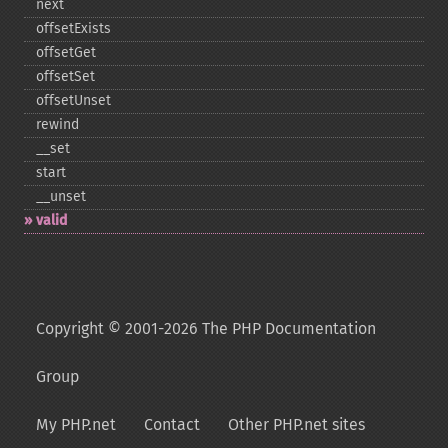
next
offsetExists
offsetGet
offsetSet
offsetUnset
rewind
_​_​set
start
_​_​unset
valid
Copyright © 2001-2026 The PHP Documentation
Group
My PHP.net
Contact
Other PHP.net sites