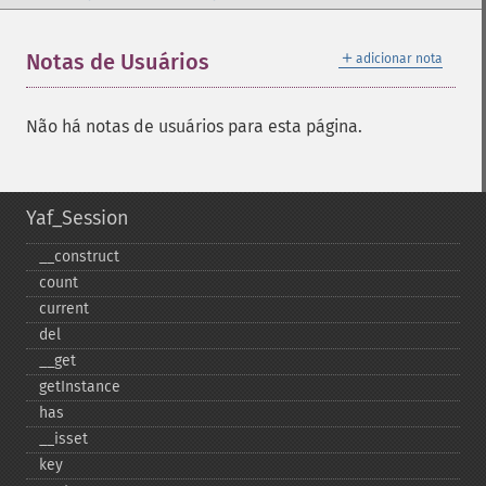
＋
Notas de Usuários
adicionar nota
Não há notas de usuários para esta página.
Yaf_Session
_​_​construct
count
current
del
_​_​get
getInstance
has
_​_​isset
key