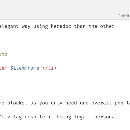
4 yea
elegant way using heredoc than the other 
ho

tem 
$item
[
name
]
ne blocks, as you only need one overall php ta
/li> tag despite it being legal, personal 