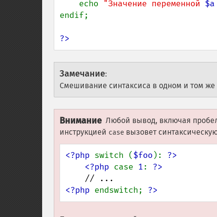
    echo 
"Значение переменной 
$a
endif;

?>
Замечание
:
Смешивание синтаксиса в одном и том же
Внимание
Любой вывод, включая пробе
инструкцией
вызовет синтаксическую
case
<?php 
switch (
$foo
): 
<?php 
case 
1
: 
<?php 
endswitch; 
?>