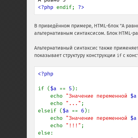
<?php 
endif; 
?>
В приведённом примере, HTML-блок "A равн
альтернативным синтаксисом. Блок HTML-ра
Альтернативный синтаксис также применяе
показывает структуру конструкции
с кон
if
<?php

if (
$a 
== 
5
):

    echo 
"Значение переменной 
$a
    echo 
"..."
;

elseif (
$a 
== 
6
):

    echo 
"Значение переменной 
$a
    echo 
"!!!"
;

else:
