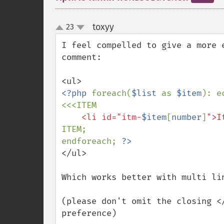
toxyy
23
¶
up
down
I feel compelled to give a more 
comment:

<?php 
foreach(
$list 
as 
$item
): ec
    <li id="itm-
$item
[
number
]
">I
ITEM;

endforeach; 
</ul>

Which works better with multi li
(please don't omit the closing <
preference)