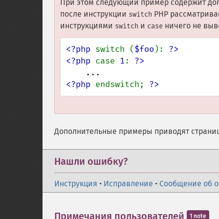
При этом следующий пример содержит до
после инструкции
PHP рассматривае
switch
инструкциями
и
ничего не выв
switch
case
<?php 
switch (
$foo
): 
?>

<?php 
case 
1
: 
<?php 
endswitch; 
?>
Дополнительные примеры приводят страни
Нашли ошибку?
Инструкция
•
Исправление
•
Сообщение об 
Примечания пользователей
1 note