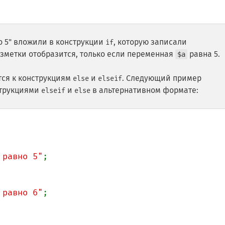
о 5" вложили в конструкции
, которую записали
if
зметки отобразится, только если переменная
равна 5.
$a
тся к конструкциям
и
. Следующий пример
else
elseif
струкциями
и
в альтернативном формате:
elseif
else
 равно 5"
;

 равно 6"
;
