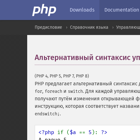
Downloads
Documentation
Предисловие
Справочник языка
Управляющ
Альтернативный синтаксис у
(PHP 4, PHP 5, PHP 7, PHP 8)
PHP предлагает альтернативный синтаксис 
,
и
. Для каждой управляю
for
foreach
switch
получают путём изменения открывающей фи
инструкцию, которая соответствует названи
.
endswitch;
<?php 
if (
$a 
== 
5
): 