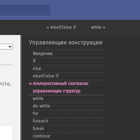
« elseif/else if
while »
Управляющие конструкции
Введение
if
else
elseif/else if
,
Альтернативный синтаксис
hile
управляющих структур
while
do-​while
for
foreach
break
continue