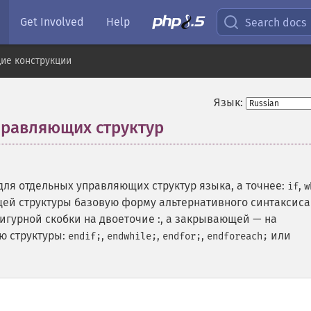
Get Involved
Help
Search docs
ие конструкции
Язык:
правляющих структур
¶
для отдельных управляющих структур языка, а точнее:
,
if
w
щей структуры базовую форму альтернативного синтаксиса
гурной скобки на двоеточие :, а закрывающей — на
ю структуры:
,
,
,
или
endif;
endwhile;
endfor;
endforeach;