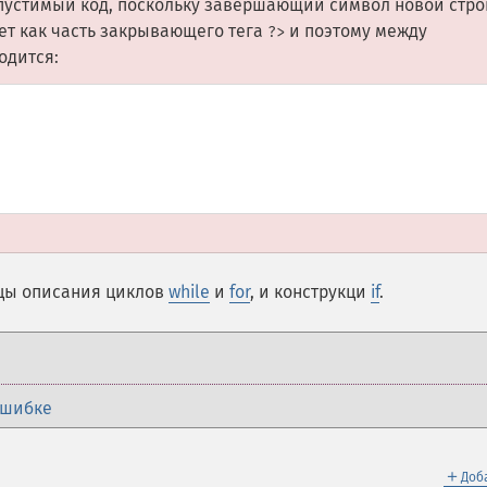
пустимый код, поскольку завершающий символ новой стро
т как часть закрывающего тега
и поэтому между
?>
одится:
цы описания циклов
while
и
for
, и конструкци
if
.
ошибке
＋
Доб