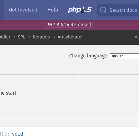
Get Involved
Help
Search docs
PHP 8.4.24 Released!
ntiler
SPL
Iterators
ArrayIterator
« 
Change language:
he start
d
():
void