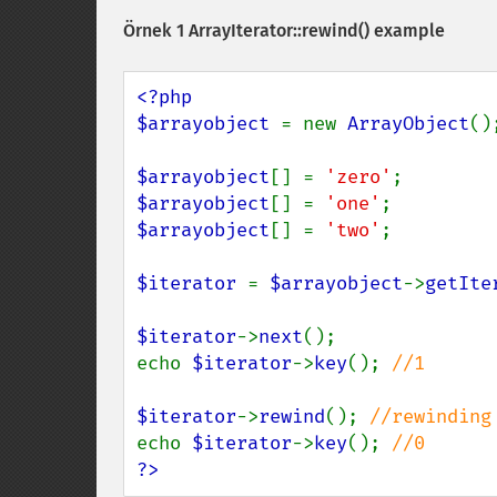
Örnek 1
ArrayIterator::rewind()
example
<?php

$arrayobject 
= new 
ArrayObject
();
$arrayobject
[] = 
'zero'
$arrayobject
[] = 
'one'
$arrayobject
[] = 
'two'
;

$iterator 
= 
$arrayobject
->
getIte
$iterator
->
next
();

echo 
$iterator
->
key
(); 
//1

$iterator
->
rewind
(); 
echo 
$iterator
->
key
(); 
?>