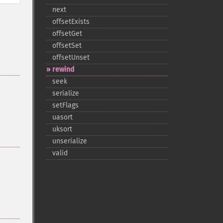
next
offsetExists
offsetGet
offsetSet
offsetUnset
rewind
seek
serialize
setFlags
uasort
uksort
unserialize
valid