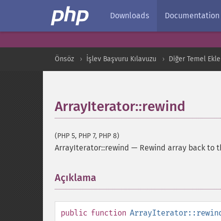
Downloads
Documentation
Önsöz
İşlev Başvuru Kılavuzu
Diğer Temel Ekle
ArrayIterator::rewind
(PHP 5, PHP 7, PHP 8)
ArrayIterator::rewind
—
Rewind array back to t
Açıklama
¶
public
function
ArrayIterator::rewin