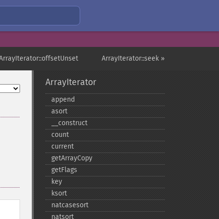
ArrayIterator::offsetUnset
ArrayIterator::seek »
ArrayIterator
append
asort
_​_​construct
count
current
getArrayCopy
getFlags
key
ksort
natcasesort
natsort