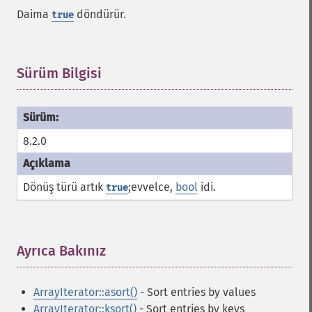
Daima
döndürür.
true
Sürüm Bilgisi
¶
8.2.0
Dönüş türü artık
;evvelce,
bool
idi.
true
Ayrıca Bakınız
¶
ArrayIterator::asort()
- Sort entries by values
ArrayIterator::ksort()
- Sort entries by keys