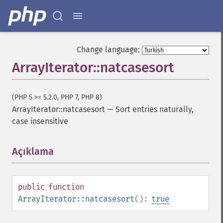
Change language:
ArrayIterator::natcasesort
(PHP 5 >= 5.2.0, PHP 7, PHP 8)
ArrayIterator::natcasesort
—
Sort entries naturally,
case insensitive
Açıklama
¶
public
function
ArrayIterator::natcasesort
():
true