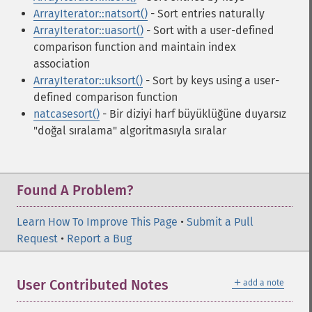
ArrayIterator::natsort()
- Sort entries naturally
ArrayIterator::uasort()
- Sort with a user-defined
comparison function and maintain index
association
ArrayIterator::uksort()
- Sort by keys using a user-
defined comparison function
natcasesort()
- Bir diziyi harf büyüklüğüne duyarsız
"doğal sıralama" algoritmasıyla sıralar
Found A Problem?
Learn How To Improve This Page
•
Submit a Pull
Request
•
Report a Bug
＋
User Contributed Notes
add a note