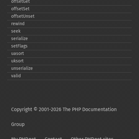
offsetGet
offsetSet
offsetUnset
rewind
seek
serialize
setFlags
uasort
uksort
unserialize
valid
Copyright © 2001-2026 The PHP Documentation
Group