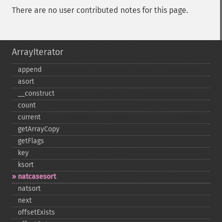
There are no user contributed notes for this page.
ArrayIterator
append
asort
_​_​construct
count
current
getArrayCopy
getFlags
key
ksort
natcasesort
natsort
next
offsetExists