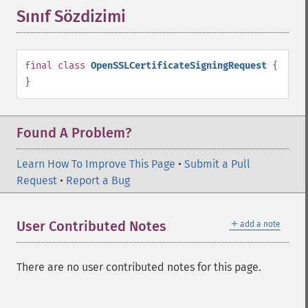
Sınıf Sözdizimi
¶
final
class
OpenSSLCertificateSigningRequest
{
}
Found A Problem?
Learn How To Improve This Page
•
Submit a Pull
Request
•
Report a Bug
＋
User Contributed Notes
add a note
There are no user contributed notes for this page.