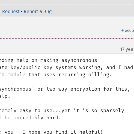
l Request
•
Report a Bug
＋
add a
17 yea
ding help on making asynchronous 
ate key/public key systems working, and I had 
rd module that uses recurring billing.

synchronous' or two-way encryption for this, s
lp.

remely easy to use...yet it is so sparsely 
 be incredibly hard.

h you - I hope you find it helpful!
