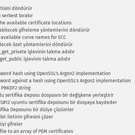
tisini döndürür
serbest bırakır
he available certificate locations
abilecek şifreleme yöntemlerini döndürür
f available curve names for ECC
lecek özet yöntemlerini döndürür
get_private işlevinin takma adıdır
et_public işlevinin takma adıdır
sword hash using OpenSSL's Argon2 implementation
sword against a hash using OpenSSL's Argon2 implementation
 PBKDF2 string
sertifika deposu dosyasını bir değişkene yerleştirir
S#12 uyumlu sertifika deposunu bir dosyaya kaydeder
ifika Deposunu bir diziye çözümler
ir iletinin şifresini çözer
yi şifreler
ile to an array of PEM certificates