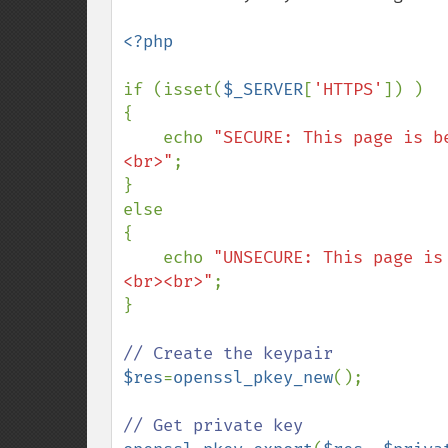
<?php

if (isset(
$_SERVER
[
'HTTPS'
]) )

{

    echo 
"SECURE: This page is b
<br>"
;

}

else

{

    echo 
"UNSECURE: This page is
<br><br>"
;

}

$res
=
openssl_pkey_new
();
