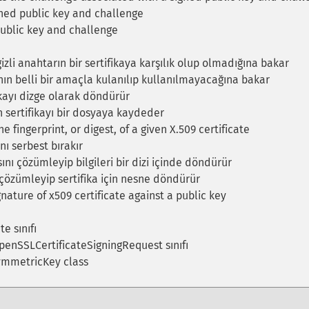
ned public key and challenge
public key and challenge
izli anahtarın bir sertifikaya karşılık olup olmadığına bakar
nın belli bir amaçla kulanılıp kullanılmayacağına bakar
ikayı dizge olarak döndürür
n sertifikayı bir dosyaya kaydeder
 fingerprint, or digest, of a given X.509 certificate
ı serbest bırakır
ını çözümleyip bilgileri bir dizi içinde döndürür
 çözümleyip sertifika için nesne döndürür
gnature of x509 certificate against a public key
e sınıfı
enSSLCertificateSigningRequest sınıfı
mmetricKey class