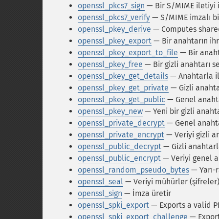
openssl_pkcs7_sign
— Bir S/MIME iletiyi
openssl_pkcs7_verify
— S/MIME imzalı bir
openssl_pkey_derive
— Computes shared 
openssl_pkey_export
— Bir anahtarın ihr
openssl_pkey_export_to_file
— Bir anaht
openssl_pkey_free
— Bir gizli anahtarı s
openssl_pkey_get_details
— Anahtarla ilg
openssl_pkey_get_private
— Gizli anaht
openssl_pkey_get_public
— Genel anahta
openssl_pkey_new
— Yeni bir gizli anaht
openssl_private_decrypt
— Genel anahtar
openssl_private_encrypt
— Veriyi gizli a
openssl_public_decrypt
— Gizli anahtarl
openssl_public_encrypt
— Veriyi genel a
openssl_random_pseudo_bytes
— Yarı-r
openssl_seal
— Veriyi mühürler (şifreler
openssl_sign
— İmza üretir
openssl_spki_export
— Exports a valid P
openssl_spki_export_challenge
— Export