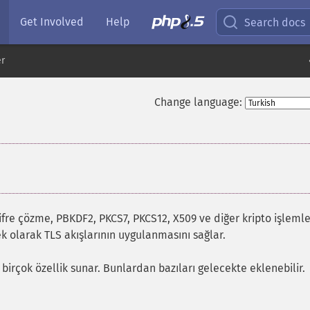
Get Involved
Help
Search docs
er
Change language:
ifre çözme, PBKDF2, PKCS7, PKCS12, X509 ve diğer kripto işlemler
 ek olarak TLS akışlarının uygulanmasını sağlar.
rçok özellik sunar. Bunlardan bazıları gelecekte eklenebilir.