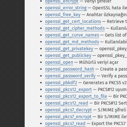
openssl_encrypt
— Veriyi şifreler
openssl_error_string
— OpenSSL hata ile
openssl_free_key
— Anahtar özkaynağını 
openssl_get_cert_locations
— Retrieve t
openssl_get_cipher_methods
— Kullanıl
openssl_get_curve_names
— Gets list o
openssl_get_md_methods
— Kullanılabi
openssl_get_privatekey
— openssl_pkey_
openssl_get_publickey
— openssl_pkey_g
openssl_open
— Mühürlü veriyi açar
openssl_password_hash
— Create a pas
openssl_password_verify
— Verify a pas
openssl_pbkdf2
— Generates a PKCS5 v2
openssl_pkcs12_export
— PKCS#12 uyumlu 
openssl_pkcs12_export_to_file
— Bir PKC
openssl_pkcs12_read
— Bir PKCS#12 Sert
openssl_pkcs7_decrypt
— S/MIME şifreli b
openssl_pkcs7_encrypt
— Bir S/MIME ileti
openssl_pkcs7_read
— Export the PKCS7 f