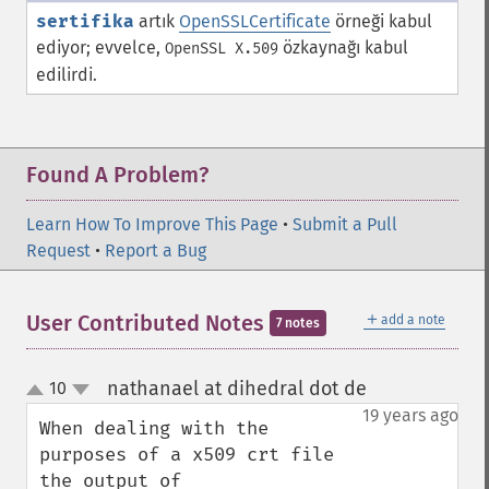
sertifika
artık
OpenSSLCertificate
örneği kabul
ediyor; evvelce,
özkaynağı kabul
OpenSSL X.509
edilirdi.
Found A Problem?
Learn How To Improve This Page
•
Submit a Pull
Request
•
Report a Bug
＋
User Contributed Notes
add a note
7 notes
nathanael at dihedral dot de
10
¶
up
down
19 years ago
When dealing with the 
purposes of a x509 crt file

the output of 