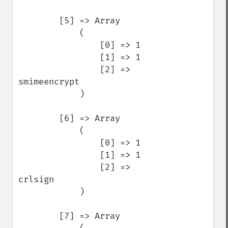
        [5] => Array

            (

                [0] => 1

                [1] => 1

                [2] => 
smimeencrypt

            )

        [6] => Array

            (

                [0] => 1

                [1] => 1

                [2] => 
crlsign

            )

        [7] => Array
