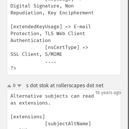
Digital Signature, Non 
Repudiation, Key Encipherment

[extendedKeyUsage] => E-mail 
Protection, TLS Web Client 
Authentication

            [nsCertType] => 
SSL Client, S/MIME

            ....

?>
s dot stok at rollerscapes dot net
0
¶
up
down
16 years ago
Alternative subjects can read 
as extensions.

[extensions]

            [subjectAltName] 