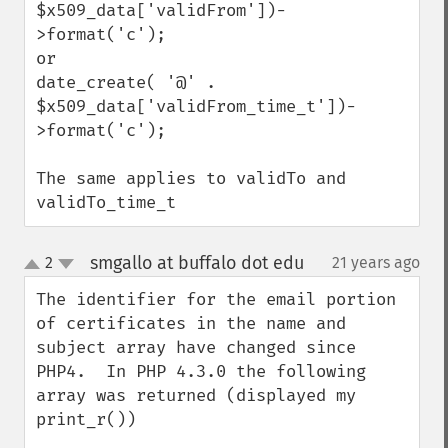
$x509_data['validFrom'])-
>format('c');

or

date_create( '@' .  
$x509_data['validFrom_time_t'])-
>format('c');

The same applies to validTo and 
validTo_time_t
smgallo at buffalo dot edu
2
21 years ago
¶
up
down
The identifier for the email portion 
of certificates in the name and 
subject array have changed since 
PHP4.  In PHP 4.3.0 the following 
array was returned (displayed my 
print_r())
