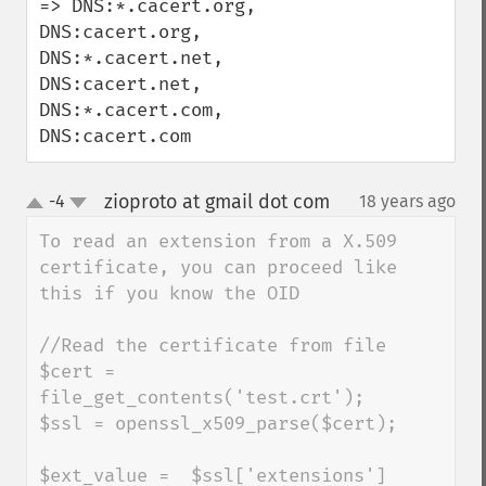
=> DNS:*.cacert.org, 
DNS:cacert.org, 
DNS:*.cacert.net, 
DNS:cacert.net, 
DNS:*.cacert.com, 
DNS:cacert.com
zioproto at gmail dot com
-4
18 years ago
¶
up
down
To read an extension from a X.509 
certificate, you can proceed like 
this if you know the OID

//Read the certificate from file

$cert = 
file_get_contents('test.crt');

$ssl = openssl_x509_parse($cert);

$ext_value =  $ssl['extensions']