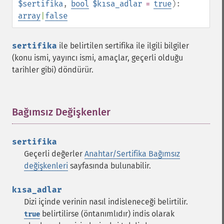
$sertifika
,
bool
$kısa_adlar
=
true
):
array
|
false
sertifika
ile belirtilen sertifika ile ilgili bilgiler
(konu ismi, yayıncı ismi, amaçlar, geçerli olduğu
tarihler gibi) döndürür.
Bağımsız Değişkenler
¶
sertifika
Geçerli değerler
Anahtar/Sertifika Bağımsız
değişkenleri
sayfasında bulunabilir.
kısa_adlar
Dizi içinde verinin nasıl indisleneceği belirtilir.
belirtilirse (öntanımlıdır) indis olarak
true