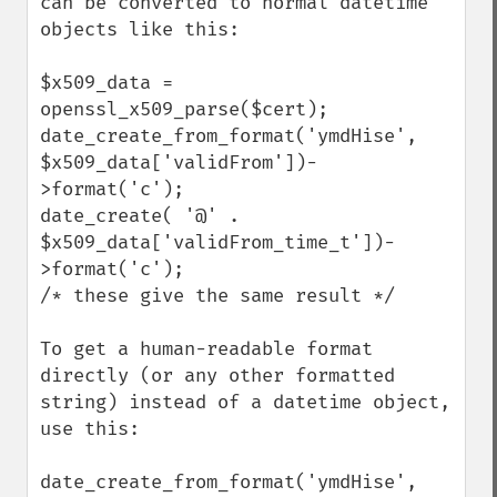
can be converted to normal datetime 
objects like this:

$x509_data = 
openssl_x509_parse($cert);

date_create_from_format('ymdHise', 
$x509_data['validFrom'])-
>format('c');

date_create( '@' .  
$x509_data['validFrom_time_t'])-
>format('c');

/* these give the same result */

To get a human-readable format 
directly (or any other formatted 
string) instead of a datetime object, 
use this:

date_create_from_format('ymdHise', 