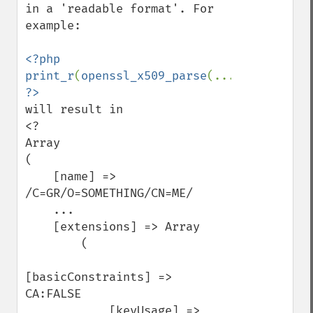
in a 'readable format'. For 
example:

<?php 
print_r
(
openssl_x509_parse
(...)); 
will result in

<?

Array

(

    [name] => 
/C=GR/O=SOMETHING/CN=ME/

    ...

    [extensions] => Array

        (

[basicConstraints] => 
CA:FALSE

            [keyUsage] => 