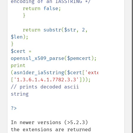
encoding of an IA5STRING */

return 
false
;

    }

    return 
substr
(
$str
, 
2
,  
$len
);

$cert 
= 
openssl_x509_parse
(
$pemcert
);

print 
(
asn1der_ia5string
(
$cert
[
'extensions'
]
[
'1.3.6.1.4.1.7782.3.3'
])); 
// prints decoded ascii 
string

In newer versions (>5.2.3) 
the extensions are returned 