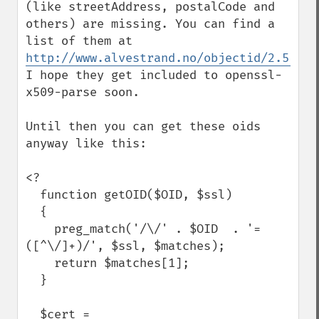
(like streetAddress, postalCode and 
others) are missing. You can find a 
list of them at 
http://www.alvestrand.no/objectid/2.5.4.h
I hope they get included to openssl-
x509-parse soon.

Until then you can get these oids 
anyway like this:

<?

  function getOID($OID, $ssl)

  {

    preg_match('/\/' . $OID  . '=
([^\/]+)/', $ssl, $matches);

    return $matches[1];

  }

  $cert = 