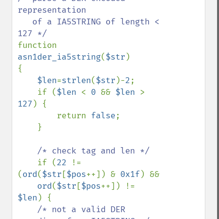
representation 

   of a IA5STRING of length < 
function 
asn1der_ia5string
(
$str
)

{

$len
=
strlen
(
$str
)-
2
;

    if (
$len 
< 
0 
&& 
$len 
> 
127
) {

        return 
false
;

    }

/* check tag and len */

if (
22 
!= 
(
ord
(
$str
[
$pos
++]) & 
0x1f
) && 

ord
(
$str
[
$pos
++]) != 
$len
) {

/* not a valid DER 