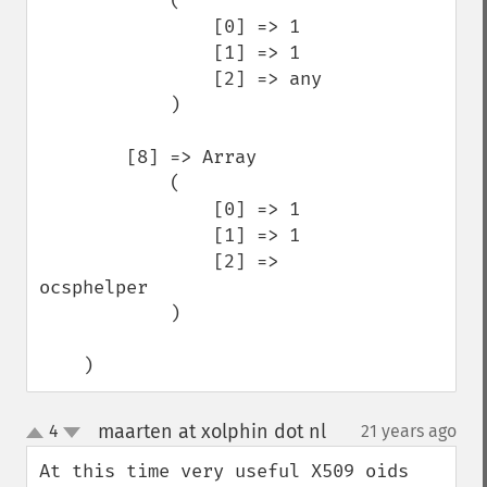
            (

                [0] => 1

                [1] => 1

                [2] => any

            )

        [8] => Array

            (

                [0] => 1

                [1] => 1

                [2] => 
ocsphelper

            )

    )
maarten at xolphin dot nl
4
21 years ago
¶
up
down
At this time very useful X509 oids 