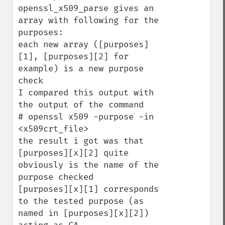
openssl_x509_parse gives an 
array with following for the 
purposes:

each new array ([purposes]
[1], [purposes][2] for 
example) is a new purpose 
check

I compared this output with 
the output of the command

# openssl x509 -purpose -in 
<x509crt_file>

the result i got was that

[purposes][x][2] quite 
obviously is the name of the 
purpose checked 

[purposes][x][1] corresponds 
to the tested purpose (as 
named in [purposes][x][2]) 