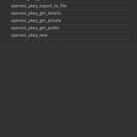
openssl_​pkey_​export_​to_​file
openssl_​pkey_​get_​details
openssl_​pkey_​get_​private
openssl_​pkey_​get_​public
openssl_​pkey_​new
openssl_​private_​decrypt
openssl_​private_​encrypt
openssl_​public_​decrypt
openssl_​public_​encrypt
openssl_​random_​pseudo_​bytes
openssl_​seal
openssl_​sign
openssl_​spki_​export
openssl_​spki_​export_​challenge
openssl_​spki_​new
openssl_​spki_​verify
openssl_​verify
openssl_​x509_​check_​private_​key