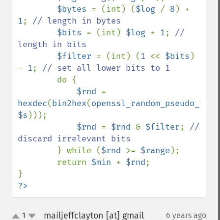
$bytes 
= (int) (
$log 
/ 
8
) + 
1
; 
// length in bytes

$bits 
= (int) 
$log 
+ 
1
; 
// 
length in bits

$filter 
= (int) (
1 
<< 
$bits
) 
- 
1
; 
// set all lower bits to 1

do {

$rnd 
= 
hexdec
(
bin2hex
(
openssl_random_pseudo_byte
$s
)));

$rnd 
= 
$rnd 
& 
$filter
; 
// 
discard irrelevant bits

} while (
$rnd 
>= 
$range
);

        return 
$min 
+ 
$rnd
;

?>
mailjeffclayton [at] gmail
1
6 years ago
¶
up