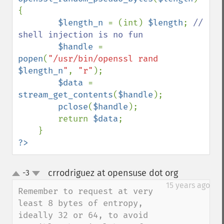
{

$length_n 
= (int) 
$length
; 
// 
shell injection is no fun

$handle 
= 
popen
(
"/usr/bin/openssl rand 
$length_n
"
, 
"r"
);

$data 
= 
stream_get_contents
(
$handle
);

pclose
(
$handle
);

        return 
$data
;

?>
crrodriguez at opensuse dot org
-3
¶
up
down
15 years ago
Remember to request at very 
least 8 bytes of entropy, 
ideally 32 or 64, to avoid 