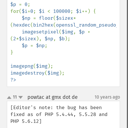
$p 
= 
0
;

for(
$i
=
0
; 
$i 
< 
100000
; 
$i
++) {

$np 
= 
floor
(
$sizex
*
(
hexdec
(
bin2hex
(
openssl_random_pseudo_byt
imagesetpixel
(
$img
, 
$p 
+ 
(
2
*
$sizex
), 
$np
, 
$b
);

$p 
= 
$np
;

}

imagepng
(
$img
imagedestroy
(
$img
?>
powtac at gmx dot de
11
10 years ago
¶
up
down
[Editor's note: the bug has been 
fixed as of PHP 5.4.44, 5.5.28 and 
PHP 5.6.12]
