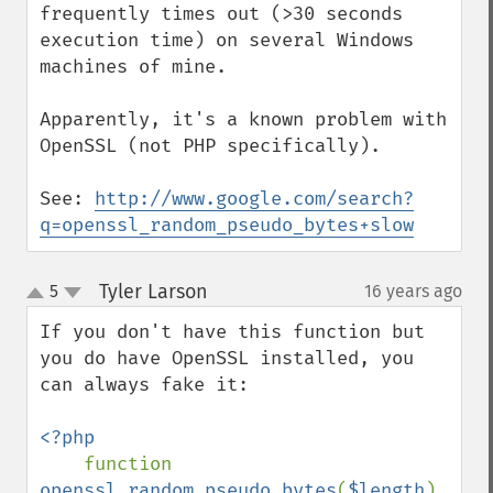
frequently times out (>30 seconds 
execution time) on several Windows 
machines of mine.

Apparently, it's a known problem with 
OpenSSL (not PHP specifically).

See: 
http://www.google.com/search?
q=openssl_random_pseudo_bytes+slow
Tyler Larson
5
16 years ago
¶
up
down
If you don't have this function but 
you do have OpenSSL installed, you 
can always fake it:

<?php

function 
openssl_random_pseudo_bytes
(
$length
) 