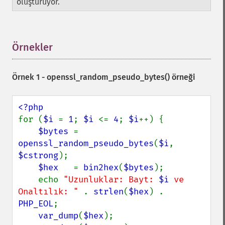
oluşturuyor.
Örnekler
¶
Örnek 1 -
openssl_random_pseudo_bytes()
örneği
for (
$i 
= 
1
; 
$i 
<= 
4
; 
$i
++) {

$bytes 
= 
openssl_random_pseudo_bytes
(
$i
, 
$cstrong
);

$hex   
= 
bin2hex
(
$bytes
);

    echo 
"Uzunluklar: Bayt: 
$i
 ve 
Onaltılık: " 
. 
strlen
(
$hex
) . 
PHP_EOL
;

var_dump
(
$hex
);
