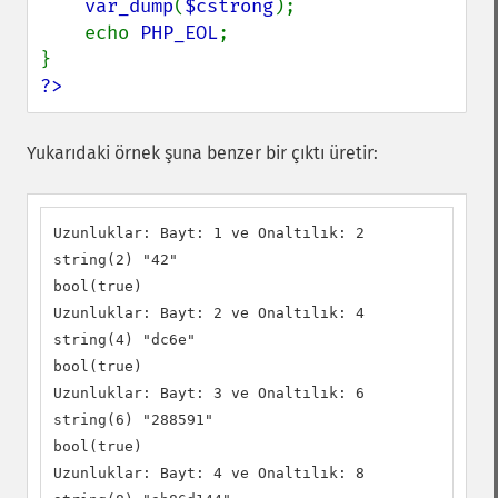
var_dump
(
$cstrong
);

    echo 
PHP_EOL
;

?>
Yukarıdaki örnek şuna benzer bir çıktı üretir:
Uzunluklar: Bayt: 1 ve Onaltılık: 2

string(2) "42"

bool(true)

Uzunluklar: Bayt: 2 ve Onaltılık: 4

string(4) "dc6e"

bool(true)

Uzunluklar: Bayt: 3 ve Onaltılık: 6

string(6) "288591"

bool(true)

Uzunluklar: Bayt: 4 ve Onaltılık: 8
