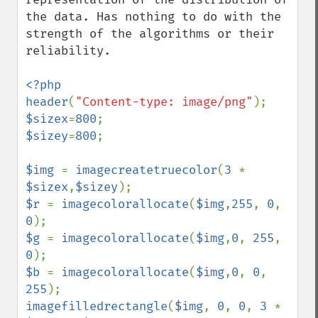
the data. Has nothing to do with the 
strength of the algorithms or their 
reliability.

<?php

header
(
"Content-type: image/png"
$sizex
=
800
$sizey
=
800
;

$img 
= 
imagecreatetruecolor
(
3 
* 
$sizex
,
$sizey
$r 
= 
imagecolorallocate
(
$img
,
255
, 
0
, 
0
$g 
= 
imagecolorallocate
(
$img
,
0
, 
255
, 
0
$b 
= 
imagecolorallocate
(
$img
,
0
, 
0
, 
255
imagefilledrectangle
(
$img
, 
0
, 
0
, 
3 
* 