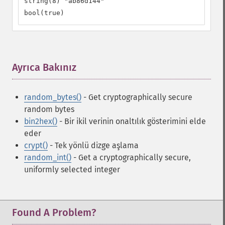
string(8) "ab86d144"

bool(true)
Ayrıca Bakınız
¶
random_bytes()
- Get cryptographically secure
random bytes
bin2hex()
- Bir ikil verinin onaltılık gösterimini elde
eder
crypt()
- Tek yönlü dizge aşlama
random_int()
- Get a cryptographically secure,
uniformly selected integer
Found A Problem?