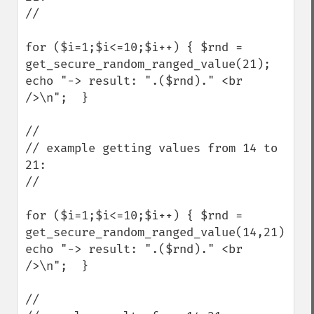
//

for ($i=1;$i<=10;$i++) { $rnd = 
get_secure_random_ranged_value(21); 
echo "-> result: ".($rnd)." <br 
/>\n";  } 

//

// example getting values from 14 to 
21:

//

for ($i=1;$i<=10;$i++) { $rnd = 
get_secure_random_ranged_value(14,21); 
echo "-> result: ".($rnd)." <br 
/>\n";  } 

//
