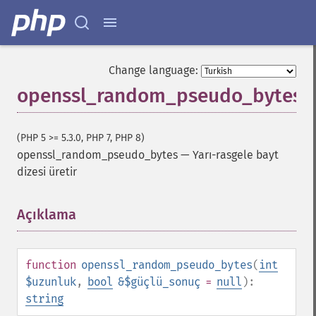
Change language:
openssl_random_pseudo_bytes
(PHP 5 >= 5.3.0, PHP 7, PHP 8)
openssl_random_pseudo_bytes
—
Yarı-rasgele bayt
dizesi üretir
Açıklama
¶
function
openssl_random_pseudo_bytes
(
int
$uzunluk
,
bool
&$güçlü_sonuç
=
null
):
string