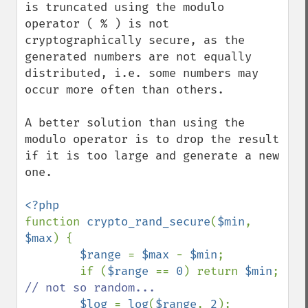
is truncated using the modulo 
operator ( % ) is not 
cryptographically secure, as the 
generated numbers are not equally 
distributed, i.e. some numbers may 
occur more often than others.

A better solution than using the 
modulo operator is to drop the result 
if it is too large and generate a new 
one.

function 
crypto_rand_secure
(
$min
, 
$max
) {

$range 
= 
$max 
- 
$min
;

        if (
$range 
== 
0
) return 
$min
; 
// not so random...

$log 
= 
log
(
$range
, 
2
);
