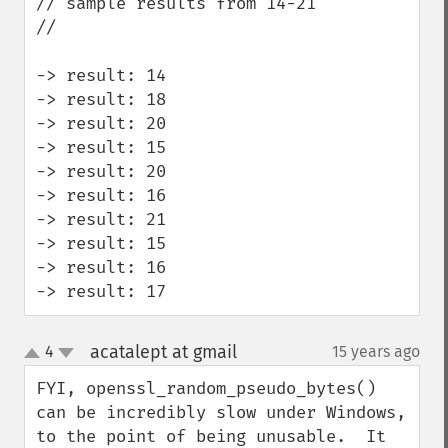
// sample results from 14-21

//

-> result: 14

-> result: 18

-> result: 20

-> result: 15

-> result: 20

-> result: 16

-> result: 21

-> result: 15

-> result: 16

-> result: 17
acatalept at gmail
4
15 years ago
¶
up
down
FYI, openssl_random_pseudo_bytes() 
can be incredibly slow under Windows, 
to the point of being unusable.  It 