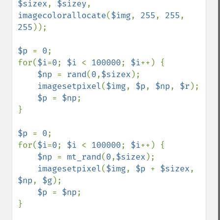
$sizex
, 
$sizey
, 
imagecolorallocate
(
$img
, 
255
, 
255
, 
255
));

$p 
= 
0
;

for(
$i
=
0
; 
$i 
< 
100000
; 
$i
++) {

$np 
= 
rand
(
0
,
$sizex
);

imagesetpixel
(
$img
, 
$p
, 
$np
, 
$r
);

$p 
= 
$np
;

}

$p 
= 
0
;

for(
$i
=
0
; 
$i 
< 
100000
; 
$i
++) {

$np 
= 
mt_rand
(
0
,
$sizex
);

imagesetpixel
(
$img
, 
$p 
+ 
$sizex
, 
$np
, 
$g
);

$p 
= 
$np
;

}
