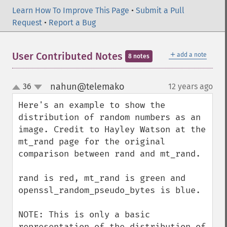
Learn How To Improve This Page
•
Submit a Pull
Request
•
Report a Bug
＋
User Contributed Notes
add a note
8 notes
nahun@telemako
36
12 years ago
¶
up
down
Here's an example to show the 
distribution of random numbers as an 
image. Credit to Hayley Watson at the 
mt_rand page for the original 
comparison between rand and mt_rand.

rand is red, mt_rand is green and 
openssl_random_pseudo_bytes is blue.

NOTE: This is only a basic 
representation of the distribution of 