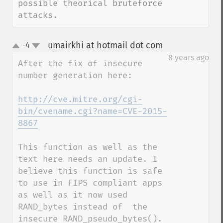
possible theorical bruteforce 
attacks.
umairkhi at hotmail dot com
-4
¶
up
down
8 years ago
After the fix of insecure 
number generation here:

http://cve.mitre.org/cgi-
bin/cvename.cgi?name=CVE-2015-
8867
This function as well as the 
text here needs an update. I 
believe this function is safe 
to use in FIPS compliant apps 
as well as it now used 
RAND_bytes instead of  the 
insecure RAND_pseudo_bytes().