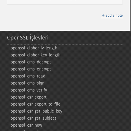
＋
add a note
OpenSSL İşlevleri
openssl_​cipher_​iv_​length
openssl_​cipher_​key_​length
openssl_​cms_​decrypt
openssl_​cms_​encrypt
openssl_​cms_​read
openssl_​cms_​sign
openssl_​cms_​verify
openssl_​csr_​export
openssl_​csr_​export_​to_​file
openssl_​csr_​get_​public_​key
openssl_​csr_​get_​subject
openssl_​csr_​new