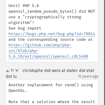
Until PHP 5.6 
openssl_random_pseudo_bytes() did NOT 
use a "cryptographically strong 
algorithm"! 

See bug report 
https://bugs.php.net/bug.php?id=70014
and the corresponding source code at 
https://github.com/php/php-
src/blob/php-
5.6.10/ext/openssl/openssl.c#L5408
christophe dot weis at statec dot etat
11
up
down
dot lu
15 years ago
¶
Another replacement for rand() using 
OpenSSL.

Note that a solution where the result 