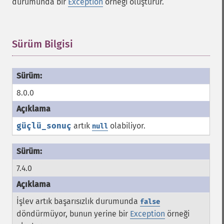
durumunda bir
Exception
örneği oluşturur.
Sürüm Bilgisi
¶
8.0.0
güçlü_sonuç
artık
olabiliyor.
null
7.4.0
İşlev artık başarısızlık durumunda
false
döndürmüyor, bunun yerine bir
Exception
örneği