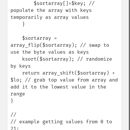
        $sortarray[]=$key; // 
populate the array with keys 
temporarily as array values

    } 

    $sortarray = 
array_flip($sortarray); // swap to 
use the byte values as keys 

    ksort($sortarray); // randomize 
by keys

    return array_shift($sortarray) + 
$lo; // grab top value from array and 
add it to the lowest value in the 
range    

} 

//

// example getting values from 0 to 
21:
