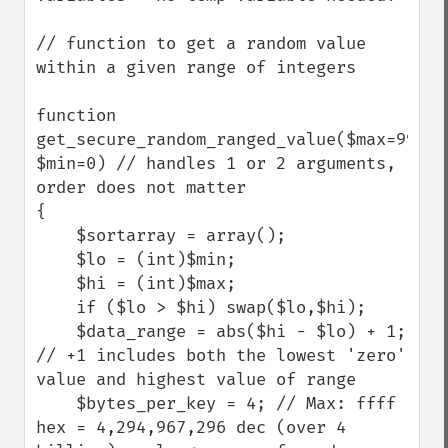
// function to get a random value 
within a given range of integers

function 
get_secure_random_ranged_value($max=99, 
$min=0) // handles 1 or 2 arguments, 
order does not matter

{

    $sortarray = array();

    $lo = (int)$min; 

    $hi = (int)$max;

    if ($lo > $hi) swap($lo,$hi); 

    $data_range = abs($hi - $lo) + 1; 
// +1 includes both the lowest 'zero' 
value and highest value of range

    $bytes_per_key = 4; // Max: ffff 
hex = 4,294,967,296 dec (over 4 