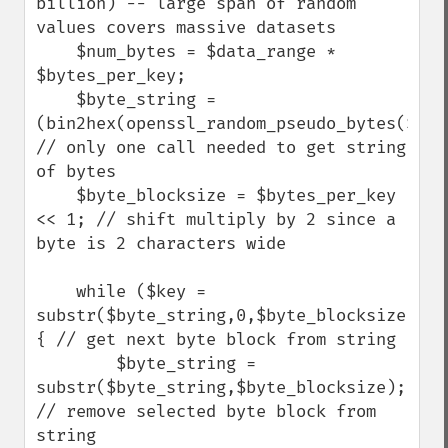
billion) -- large span of random 
values covers massive datasets

    $num_bytes = $data_range * 
$bytes_per_key; 

    $byte_string = 
(bin2hex(openssl_random_pseudo_bytes($num_
// only one call needed to get string 
of bytes

    $byte_blocksize = $bytes_per_key 
<< 1; // shift multiply by 2 since a 
byte is 2 characters wide

    while ($key = 
substr($byte_string,0,$byte_blocksize)) 
{ // get next byte block from string

        $byte_string = 
substr($byte_string,$byte_blocksize); 
// remove selected byte block from 
string
