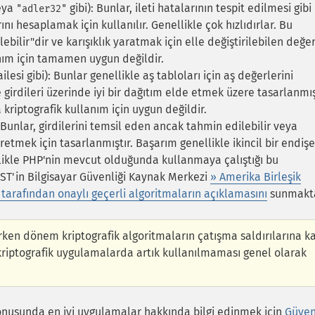
eya
gibi): Bunlar, ileti hatalarının tespit edilmesi gibi
"adler32"
 hesaplamak için kullanılır. Genellikle çok hızlıdırlar. Bu
bilir"dir ve karışıklık yaratmak için elle değiştirilebilen değe
anım için tamamen uygun değildir.
esi gibi): Bunlar genellikle aş tabloları için aş değerlerini
 girdileri üzerinde iyi bir dağıtım elde etmek üzere tasarlanmış
a kriptografik kullanım için uygun değildir.
: Bunlar, girdilerini temsil eden ancak tahmin edilebilir veya
etmek için tasarlanmıştır. Başarım genellikle ikincil bir endişe
ikle PHP'nin mevcut olduğunda kullanmaya çalıştığı bu
IST
'in Bilgisayar Güvenliği Kaynak Merkezi
» Amerika Birleşik
 tarafından onaylı geçerli algoritmaların açıklamasını
sunmakta
rken dönem kriptografik algoritmaların çatışma saldırılarına ka
kriptografik uygulamalarda artık kullanılmaması genel olarak
 konusunda en iyi uygulamalar hakkında bilgi edinmek için
Güven