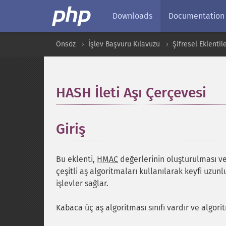
Downloads
Documentation
Önsöz
İşlev Başvuru Kılavuzu
Şifresel Eklentil
HASH İleti Aşı Çerçevesi
¶
Giriş
¶
Bu eklenti,
HMAC
değerlerinin oluşturulması v
çeşitli aş algoritmaları kullanılarak keyfi uzunl
işlevler sağlar.
Kabaca üç aş algoritması sınıfı vardır ve algori