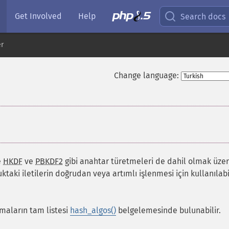
Get Involved
Help
Search docs
er
Change language:
e
HKDF
ve
PBKDF2
gibi anahtar türetmeleri de dahil olmak üze
uktaki iletilerin doğrudan veya artımlı işlenmesi için kullanılab
tmaların tam listesi
hash_algos()
belgelemesinde bulunabilir.