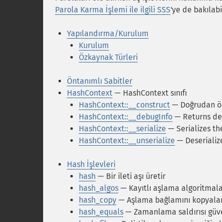
Parola Karma İşlemi ile ilgili SSS
'ye de bakılabil
Yapılandırma/Kurulum
Kurulum
Özkaynak Türleri
Öntanımlı Sabitler
HashContext
— HashContext sınıfı
HashContext::__construct
— Doğrudan ör
HashContext::__debugInfo
— Returns deb
HashContext::__serialize
— Serializes th
HashContext::__unserialize
— Deserializ
Hash İşlevleri
hash
— Bir ileti aşı üretir
hash_algos
— Kayıtlı aşlama algoritmalar
hash_copy
— Aşlama bağlamını kopyala
hash_equals
— Zamanlama saldırısı güven