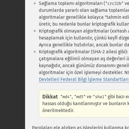
Sağlama toplamı algoritmaları (
v
"crc32b"
durumlarda yararlı olan sağlama toplamlarını
algoritmalar genellikle kolayca "tahmin edile
üretir, bu nedenle bunlar kriptografik kull
Kriptografik olmayan algoritmalar (xxHash ail
hesaplamak için kullanılır, çünkü keyfi dizge
Ayrıca genellikle hızlıdırlar, ancak bunlar d
Kriptografik algoritmalar (SHA-2 ailesi gibi)
çatışmalara eğilimli olmayan aş değerleri ür
kaynağıdır, ancak günümüz donanımı genell
algoritmalar için özel işlemeyi destekler.
N
Devletleri Federal Bilgi İşleme Standartları
Dikkat
,
ve
gibi bazı e
"md4"
"md5"
"sha1"
hassas olduğu kanıtlanmıştır ve bunların 
önerilmektedir.
Parolaları ele alırken aş işlevlerini kullanma