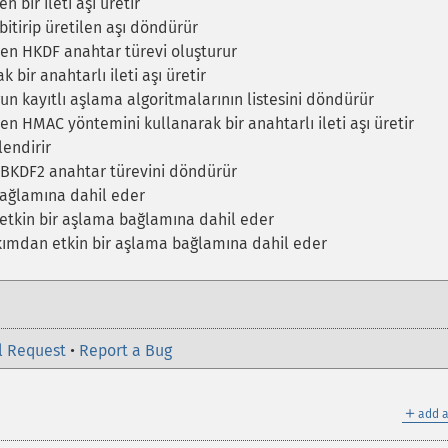
 bir ileti aşı üretir
bitirip üretilen aşı döndürür
en HKDF anahtar türevi oluşturur
ir anahtarlı ileti aşı üretir
n kayıtlı aşlama algoritmalarının listesini döndürür
en HMAC yöntemini kullanarak bir anahtarlı ileti aşı üretir
lendirir
 PBKDF2 anahtar türevini döndürür
bağlamına dahil eder
etkin bir aşlama bağlamına dahil eder
akımdan etkin bir aşlama bağlamına dahil eder
l Request
•
Report a Bug
＋
add a