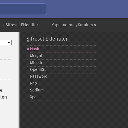
« Şifresel Eklentiler
Yapılandırma/Kurulum »
Şifresel Eklentiler
Hash
Mcrypt
Mhash
OpenSSL
Password
Rnp
re
Sodium
ilen
Xpass