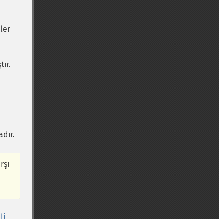
rler
tır.
dır.
rşı
li