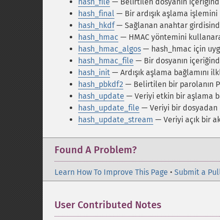
hash_file
— Belirtilen dosyanın içeriğinden
hash_final
— Bir ardışık aşlama işlemini 
hash_hkdf
— Sağlanan anahtar girdisind
hash_hmac
— HMAC yöntemini kullanarak b
hash_hmac_algos
— hash_hmac için uygu
hash_hmac_file
— Bir dosyanın içeriğind
hash_init
— Ardışık aşlama bağlamını ilk
hash_pbkdf2
— Belirtilen bir parolanın
hash_update
— Veriyi etkin bir aşlama 
hash_update_file
— Veriyi bir dosyadan 
hash_update_stream
— Veriyi açık bir 
Found A Problem?
Learn How To Improve This Page
•
Submit a Pul
User Contributed Notes