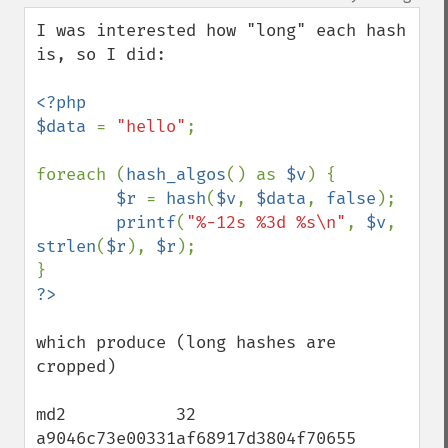
up
down
I was interested how "long" each hash 
is, so I did:

<?php

$data 
= 
"hello"
;

foreach (
hash_algos
() as 
$v
) {

$r 
= 
hash
(
$v
, 
$data
, 
false
);

printf
(
"%-12s %3d %s\n"
, 
$v
, 
strlen
(
$r
), 
$r
);

which produce (long hashes are 
cropped)

md2           32 
a9046c73e00331af68917d3804f70655                   
