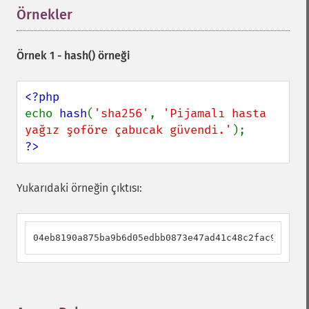
Örnekler
¶
Örnek 1 -
hash()
örneği
echo 
hash
(
'sha256'
, 
'Pijamalı hasta 
yağız şoföre çabucak güvendi.'
?>
Yukarıdaki örneğin çıktısı:
04eb8190a875ba9b6d05edbb0873e47ad41c48c2fac96e4040