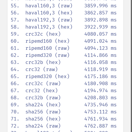
55.  haval160,3 (raw)    3859.996 ms

56.  haval160,3 (hex)    3862.857 ms

57.  haval192,3 (raw)    3892.898 ms

58.  haval192,3 (hex)    3922.939 ms

59.  crc32c (hex)        4080.057 ms

60.  ripemd160 (hex)     4091.024 ms

61.  ripemd160 (raw)     4094.123 ms

62.  ripemd320 (raw)     4114.866 ms

63.  crc32b (hex)        4116.058 ms

64.  crc32 (raw)         4118.919 ms

65.  ripemd320 (hex)     4175.186 ms

66.  crc32c (raw)        4180.908 ms

67.  crc32 (hex)         4194.974 ms

68.  crc32b (raw)        4208.803 ms

69.  sha224 (hex)        4735.946 ms

70.  sha256 (raw)        4753.112 ms

71.  sha256 (hex)        4761.934 ms

72.  sha224 (raw)        4762.887 ms
