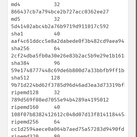
md4           32 
866437cb7a794bce2b727acc0362ee27

md5           32 
5d41402abc4b2a76b9719d911017c592

sha1          40 
aaf4c61ddcc5e8a2dabede0f3b482cd9aea9434d

sha256        64 
2cf24dba5fb0a30e26e83b2ac5b9e29e1b161e5c1f
sha384        96 
59e1748777448c69de6b800d7a33bbfb9ff1b463e4
sha512       128 
9b71d224bd62f3785d96d46ad3ea3d73319bfbc289
ripemd128     32 
789d569f08ed7055e94b4289a4195012

ripemd160     40 
108f07b8382412612c048d07d13f814118445acd

ripemd256     64 
cc1d2594aece0a064b7aed75a57283d9490fd5705e
ripemd320     80 