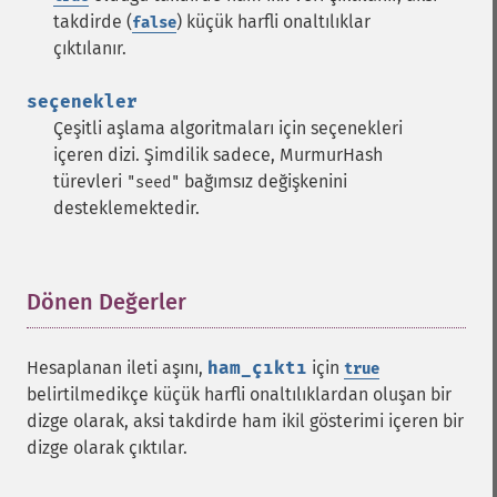
takdirde (
) küçük harfli onaltılıklar
false
çıktılanır.
seçenekler
Çeşitli aşlama algoritmaları için seçenekleri
içeren dizi. Şimdilik sadece, MurmurHash
türevleri
bağımsız değişkenini
"seed"
desteklemektedir.
Dönen Değerler
¶
Hesaplanan ileti aşını,
ham_çıktı
için
true
belirtilmedikçe küçük harfli onaltılıklardan oluşan bir
dizge olarak, aksi takdirde ham ikil gösterimi içeren bir
dizge olarak çıktılar.