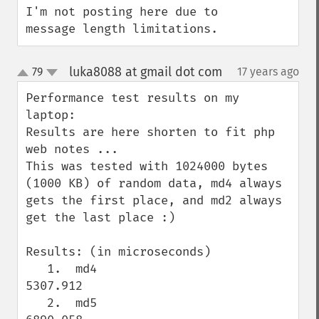
I'm not posting here due to 
message length limitations.
luka8088 at gmail dot com
79
17 years ago
¶
up
down
Performance test results on my 
laptop:

Results are here shorten to fit php 
web notes ...

This was tested with 1024000 bytes 
(1000 KB) of random data, md4 always 
gets the first place, and md2 always 
get the last place :)

Results: (in microseconds)

   1.  md4                           
5307.912

   2.  md5                           