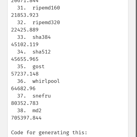
20671.844

  31.  ripemd160                     
21853.923

  32.  ripemd320                     
22425.889

  33.  sha384                        
45102.119

  34.  sha512                        
45655.965

  35.  gost                          
57237.148

  36.  whirlpool                     
64682.96

  37.  snefru                        
80352.783

  38.  md2                           
705397.844

Code for generating this:
