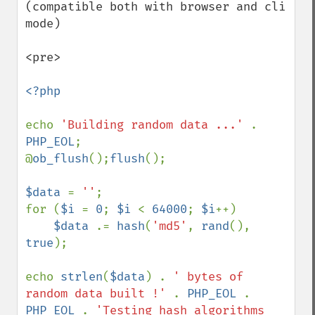
(compatible both with browser and cli 
mode)

<pre>

<?php

echo 
'Building random data ...' 
. 
PHP_EOL
; 

@
ob_flush
();
flush
();

$data 
= 
''
;

for (
$i 
= 
0
; 
$i 
< 
64000
; 
$i
++)

$data 
.= 
hash
(
'md5'
, 
rand
(), 
true
);

echo 
strlen
(
$data
) . 
' bytes of 
random data built !' 
. 
PHP_EOL 
. 
PHP_EOL 
. 
'Testing hash algorithms 