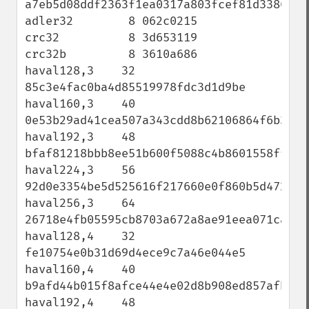
a7eb5d08ddf2363f1ea0317a803fcef81d33863c8b
adler32        8 062c0215

crc32          8 3d653119

crc32b         8 3610a686

haval128,3    32 
85c3e4fac0ba4d85519978fdc3d1d9be

haval160,3    40 
0e53b29ad41cea507a343cdd8b62106864f6b3fe

haval192,3    48 
bfaf81218bbb8ee51b600f5088c4b8601558ff56e2
haval224,3    56 
92d0e3354be5d525616f217660e0f860b5d472a9cb
haval256,3    64 
26718e4fb05595cb8703a672a8ae91eea071cac5e7
haval128,4    32 
fe10754e0b31d69d4ece9c7a46e044e5

haval160,4    40 
b9afd44b015f8afce44e4e02d8b908ed857afbd1

haval192,4    48 