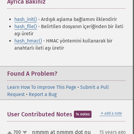
Ayrıca Bakınız
¶
hash_init()
- Ardışık aşlama bağlamını ilklendirir
hash_file()
- Belirtilen dosyanın içeriğinden bir ileti
aşı üretir
hash_hmac()
- HMAC yöntemini kullanarak bir
anahtarlı ileti aşı üretir
Found A Problem?
Learn How To Improve This Page
•
Submit a Pull
Request
•
Report a Bug
＋
User Contributed Notes
add a note
14 notes
nmmm at nmmm dot nu
700
15 years ago
¶