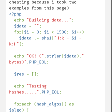
cheating because i took two 
<?php

echo 
"Building data..."
;

$data 
= 
""
;

  for(
$i 
= 
0
; 
$i 
< 
1500
; 
$i
++)

$data 
.= 
sha1
(
"H:k - 
$i
 - 
k:H"
);

  echo 
"OK! ("
.
strlen
(
$data
).
" 
bytes)"
.
PHP_EOL
;

$res 
= [];

  echo 
"Testing 
hashes....."
.
PHP_EOL
;

  foreach (
hash_algos
() as 
$algo
) {
