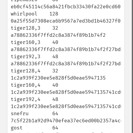
eb0cf45114c56a8421fbcb33430fa22e0cd607560a
whirlpool    128 
0a25f55d7308eca6b9567a7ed3bd1b46327f0f1ffd
tiger128,3    32 
a78862336f7ffd2c8a3874f89b1b74f2

tiger160,3    40 
a78862336f7ffd2c8a3874f89b1b74f2f27bdbca

tiger192,3    48 
a78862336f7ffd2c8a3874f89b1b74f2f27bdbca39
tiger128,4    32 
1c2a939f230ee5e828f5d0eae5947135

tiger160,4    40 
1c2a939f230ee5e828f5d0eae5947135741cd0ae

tiger192,4    48 
1c2a939f230ee5e828f5d0eae5947135741cd0aefe
snefru        64 
7c5f22b1a92d9470efea37ec6ed00b2357a4ce3c41
gost          64 