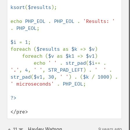
ksort
(
$results
);

echo 
PHP_EOL 
. 
PHP_EOL 
. 
'Results: ' 
. 
PHP_EOL
; 

$i 
= 
1
;

foreach (
$results 
as 
$k 
=> 
$v
)

    foreach (
$v 
as 
$k1 
=> 
$v1
)

        echo 
' ' 
. 
str_pad
(
$i
++ . 
'.'
, 
4
, 
' '
, 
STR_PAD_LEFT
) . 
'  ' 
. 
str_pad
(
$v1
, 
30
, 
' '
) . (
$k 
/ 
1000
) . 
' microseconds' 
. 
PHP_EOL
;

</pre>
Hayley Watson
11
9 years ago
¶