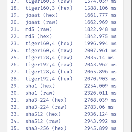
17.  tiger160,3 (raw)    1574.039 ms

18.  tiger160,3 (hex)    1588.106 ms

19.  joaat (hex)         1661.777 ms

20.  joaat (raw)         1662.969 ms

21.  md5 (raw)           1822.948 ms

22.  md5 (hex)           1842.975 ms

23.  tiger160,4 (hex)    1996.994 ms

24.  tiger160,4 (raw)    2007.961 ms

25.  tiger128,4 (raw)    2035.14 ms

26.  tiger192,4 (raw)    2043.962 ms

27.  tiger128,4 (hex)    2065.896 ms

28.  tiger192,4 (hex)    2070.903 ms

29.  sha1 (hex)          2254.009 ms

30.  sha1 (raw)          2326.011 ms

31.  sha3-224 (hex)      2768.039 ms

32.  sha3-224 (raw)      2783.06 ms

33.  sha512 (hex)        2936.124 ms

34.  sha512 (raw)        2943.992 ms

35.  sha3-256 (hex)      2945.899 ms
