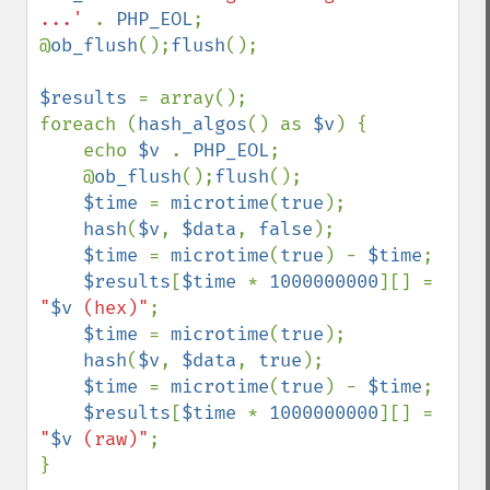
...' 
. 
PHP_EOL
; 

@
ob_flush
();
flush
();

$results 
= array();

foreach (
hash_algos
() as 
$v
) {

    echo 
$v 
. 
PHP_EOL
; 

    @
ob_flush
();
flush
();

$time 
= 
microtime
(
true
);

hash
(
$v
, 
$data
, 
false
);

$time 
= 
microtime
(
true
) - 
$time
;

$results
[
$time 
* 
1000000000
][] = 
"
$v
 (hex)"
;

$time 
= 
microtime
(
true
);

hash
(
$v
, 
$data
, 
true
);

$time 
= 
microtime
(
true
) - 
$time
;

$results
[
$time 
* 
1000000000
][] = 
"
$v
 (raw)"
;

}
