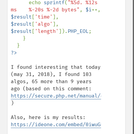
      echo 
sprintf
(
"%5d. %12s 
ms    %-20s %-2d bytes"
, 
$i
++, 
$result
[
'time'
], 
$result
[
'algo'
], 
$result
[
'length'
]).
PHP_EOL
;

    }

I found interesting that today 
(may 31, 2018), I found 103 
algos, 65 more than 9 years 
ago (based on this comment: 
https://secure.php.net/manual/en/function
)

Also, here is my results: 
https://ideone.com/embed/0iwuGn