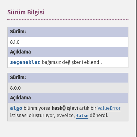
Sürüm Bilgisi
¶
8.1.0
seçenekler
bağımsız değişkeni eklendi.
8.0.0
algo
bilinmiyorsa
hash()
işlevi artık bir
ValueError
istisnası oluşturuyor; evvelce,
dönerdi.
false