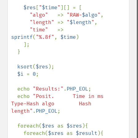
$res
[
"
$time
"
][] = [

"algo"   
=> 
"RAW-
$algo
"
,

"length" 
=> 
"
$length
"
,

"time"   
=> 
sprintf
(
"%.8f"
, 
$time
)

    ];

  }

ksort
(
$res
);

$i 
= 
0
;

  echo 
"Results:"
.
PHP_EOL
;

  echo 
"Posit.      Time in ms   
Type-Hash algo        Hash 
length"
.
PHP_EOL
;

  foreach(
$res 
as 
$sres
){

    foreach(
$sres 
as 
$result
){
