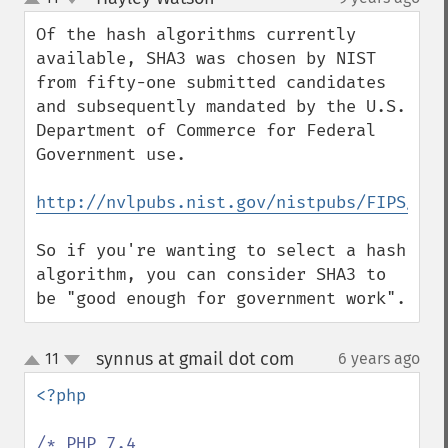
up
down
Of the hash algorithms currently 
available, SHA3 was chosen by NIST 
from fifty-one submitted candidates 
and subsequently mandated by the U.S. 
Department of Commerce for Federal 
Government use.

http://nvlpubs.nist.gov/nistpubs/FIPS/NIS
So if you're wanting to select a hash 
algorithm, you can consider SHA3 to 
be "good enough for government work".
synnus at gmail dot com
11
6 years ago
¶
up
down
<?php

/* PHP 7.4
