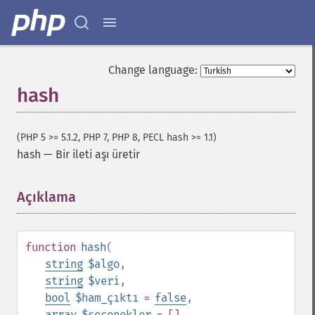
Change language:
hash
(PHP 5 >= 5.1.2, PHP 7, PHP 8, PECL hash >= 1.1)
hash
—
Bir ileti aşı üretir
Açıklama
¶
function
hash
(
string
$algo
,
string
$veri
,
bool
$ham_çıktı
=
false
,
array
$seçenekler
= []