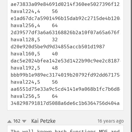
ae73833a09e84691d0214f360ee5027396f12599e3
haval224,4    56 
e1ad67dc7a5901496b15dab92c2715de4b120af2ba
haval256,4    64 
2d39577df3a6a63168826b2a10f07a65a676f5776a
haval128,5    32 
d20e920d5be9d9d34855accb501d1987

haval160,5    40 
dac5e2024bfea142e53d1422b90c9ee2c8187cc6

haval192,5    48 
bbb99b1e989ec3174019b20792fd92dd67175c2ff6
haval224,5    56 
aa6551d75e33a9c5cd4141e9a068b1fc7b6d847f85
haval256,5    64 
348298791817d5088a6de6c1b6364756d404a50bd
Kai Petzke
162
16 years ago
¶
up
down
The well known hash functions MD5 and 