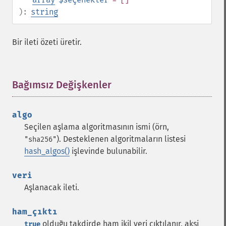
):
string
Bir ileti özeti üretir.
Bağımsız Değişkenler
¶
algo
Seçilen aşlama algoritmasının ismi (örn,
). Desteklenen algoritmaların listesi
"sha256"
hash_algos()
işlevinde bulunabilir.
veri
Aşlanacak ileti.
ham_çıktı
olduğu takdirde ham ikil veri çıktılanır, aksi
true