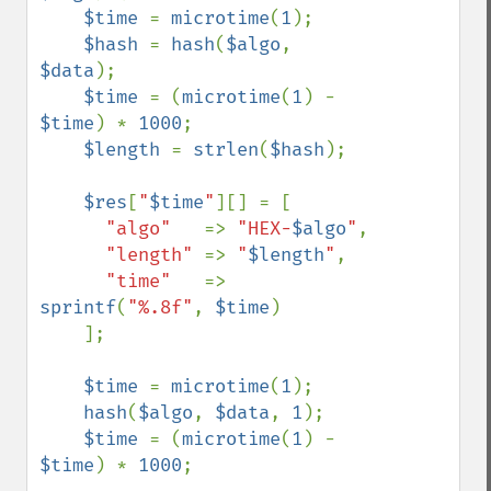
$time 
= 
microtime
(
1
);

$hash 
= 
hash
(
$algo
, 
$data
);

$time 
= (
microtime
(
1
) - 
$time
) * 
1000
;

$length 
= 
strlen
(
$hash
);

$res
[
"
$time
"
][] = [

"algo"   
=> 
"HEX-
$algo
"
,

"length" 
=> 
"
$length
"
,

"time"   
=> 
sprintf
(
"%.8f"
, 
$time
)

    ];

$time 
= 
microtime
(
1
);

hash
(
$algo
, 
$data
, 
1
);

$time 
= (
microtime
(
1
) - 
$time
) * 
1000
;
