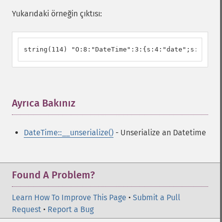
Yukarıdaki örneğin çıktısı:
string(114) "O:8:"DateTime":3:{s:4:"date";s:26:"20
Ayrıca Bakınız
¶
DateTime::__unserialize()
- Unserialize an Datetime
Found A Problem?
Learn How To Improve This Page
•
Submit a Pull
Request
•
Report a Bug