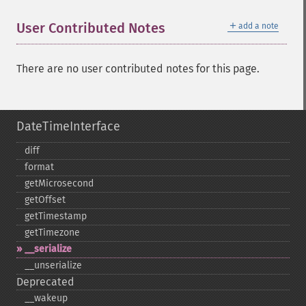
＋
User Contributed Notes
add a note
There are no user contributed notes for this page.
DateTimeInterface
diff
format
getMicrosecond
getOffset
getTimestamp
getTimezone
_​_​serialize
_​_​unserialize
Deprecated
_​_​wakeup