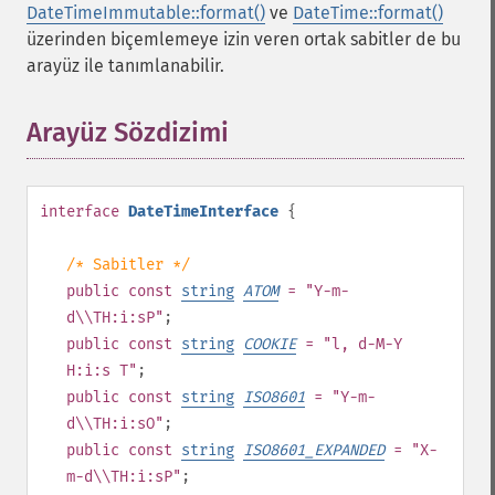
DateTimeImmutable::format()
ve
DateTime::format()
üzerinden biçemlemeye izin veren ortak sabitler de bu
arayüz ile tanımlanabilir.
Arayüz Sözdizimi
¶
interface
DateTimeInterface
{
/* Sabitler */
public
const
string
ATOM
= "Y-m-
d\\TH:i:sP"
;
public
const
string
COOKIE
= "l, d-M-Y
H:i:s T"
;
public
const
string
ISO8601
= "Y-m-
d\\TH:i:sO"
;
public
const
string
ISO8601_EXPANDED
= "X-
m-d\\TH:i:sP"
;