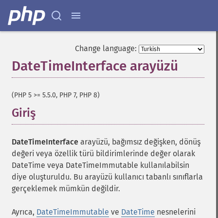
Change language:
DateTimeInterface arayüzü
¶
(PHP 5 >= 5.5.0, PHP 7, PHP 8)
Giriş
¶
DateTimeInterface
arayüzü, bağımsız değişken, dönüş
değeri veya özellik türü bildirimlerinde değer olarak
DateTime veya DateTimeImmutable kullanılabilsin
diye oluşturuldu. Bu arayüzü kullanıcı tabanlı sınıflarla
gerçeklemek mümkün değildir.
Ayrıca,
DateTimeImmutable
ve
DateTime
nesnelerini