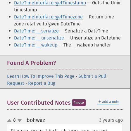
DateTimeInterface::getTimestamp
— Gets the Unix
timestamp
DateTimeInterface::getTimezone
— Return time
zone relative to given DateTime
DateTime::__serialize
— Serialize a DateTime
DateTime::__unserialize
— Unserialize an Datetime
DateTime::__wakeup
— The __wakeup handler
Found A Problem?
Learn How To Improve This Page
•
Submit a Pull
Request
•
Report a Bug
＋
User Contributed Notes
add a note
1 note
bohwaz
8
3 years ago
¶
up
down
Please note that if you are using 