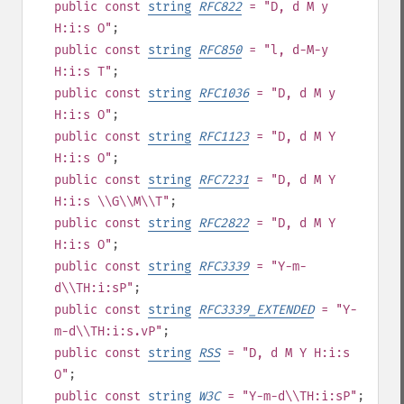
public
const
string
RFC822
= "D, d M y
H:i:s O"
;
public
const
string
RFC850
= "l, d-M-y
H:i:s T"
;
public
const
string
RFC1036
= "D, d M y
H:i:s O"
;
public
const
string
RFC1123
= "D, d M Y
H:i:s O"
;
public
const
string
RFC7231
= "D, d M Y
H:i:s \\G\\M\\T"
;
public
const
string
RFC2822
= "D, d M Y
H:i:s O"
;
public
const
string
RFC3339
= "Y-m-
d\\TH:i:sP"
;
public
const
string
RFC3339_EXTENDED
= "Y-
m-d\\TH:i:s.vP"
;
public
const
string
RSS
= "D, d M Y H:i:s
O"
;
public
const
string
W3C
= "Y-m-d\\TH:i:sP"
;