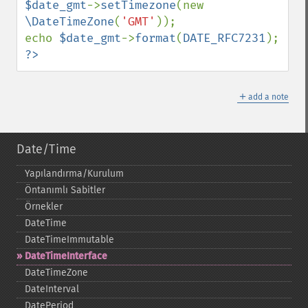
$date_gmt
->
setTimezone
(new 
\DateTimeZone
(
'GMT'
));

echo 
$date_gmt
->
format
(
DATE_RFC7231
?>
＋
add a note
Date/Time
Yapılandırma/Kurulum
Öntanımlı Sabitler
Örnekler
DateTime
DateTimeImmutable
DateTimeInterface
DateTimeZone
DateInterval
DatePeriod