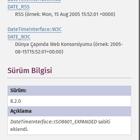
DATE_RSS
RSS (örnek: Mon, 15 Aug 2005 15:52:01 +0000)
DateTimeInterface::W3C
DATE_W3C
Dünya Çapında Web Konsorsiyumu (örnek: 2005-
08-15T15:52:01+00:00)
Sürüm Bilgisi
¶
8.2.0
DateTimeInterface::ISO8601_EXPANDED
sabiti
eklendi.