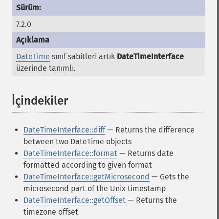
7.2.0
DateTime
sınıf sabitleri artık
DateTimeInterface
üzerinde tanımlı.
İçindekiler
¶
DateTimeInterface::diff
— Returns the difference
between two DateTime objects
DateTimeInterface::format
— Returns date
formatted according to given format
DateTimeInterface::getMicrosecond
— Gets the
microsecond part of the Unix timestamp
DateTimeInterface::getOffset
— Returns the
timezone offset