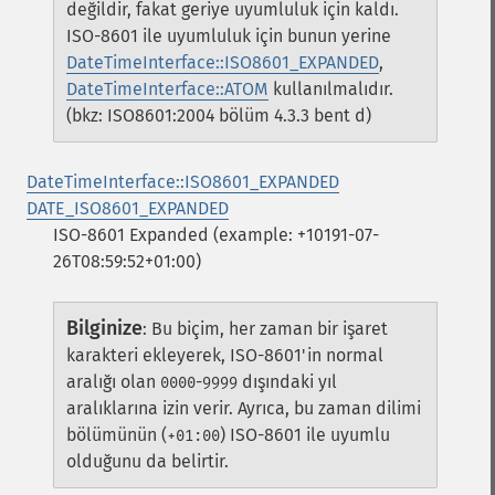
değildir, fakat geriye uyumluluk için kaldı.
ISO-8601 ile uyumluluk için bunun yerine
DateTimeInterface::ISO8601_EXPANDED
,
DateTimeInterface::ATOM
kullanılmalıdır.
(bkz: ISO8601:2004 bölüm 4.3.3 bent d)
DateTimeInterface::ISO8601_EXPANDED
DATE_ISO8601_EXPANDED
ISO-8601 Expanded (example: +10191-07-
26T08:59:52+01:00)
Bilginize
:
Bu biçim, her zaman bir işaret
karakteri ekleyerek, ISO-8601'in normal
aralığı olan
-
dışındaki yıl
0000
9999
aralıklarına izin verir. Ayrıca, bu zaman dilimi
bölümünün (
) ISO-8601 ile uyumlu
+01:00
olduğunu da belirtir.