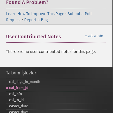
Found A Problem?
Learn How To Improve This Page
•
Submit a Pull
Request
•
Report a Bug
＋
User Contributed Notes
add a note
There are no user contributed notes for this page.
Takvim İşlevleri
cal_​days_​in_​month
cal_​from_​jd
cal_​info
cal_​to_​jd
easter_​date
easter_​days