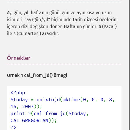
Ay, gün, yıl, haftanın günü, gün ve ayın kısa ve uzun
isimleri, "ay/gün/yıl" biçiminde tarih dizgesi öğelerini
içeren dizi değişken döner. Haftanın günleri
(Pazar)
0
ile
(Cumartesi) arasıdır.
6
Örnekler
¶
Örnek 1
cal_from_jd()
örneği
<?php

$today 
= 
unixtojd
(
mktime
(
0
, 
0
, 
0
, 
8
, 
16
, 
2003
print_r
(
cal_from_jd
(
$today
, 
CAL_GREGORIAN
?>