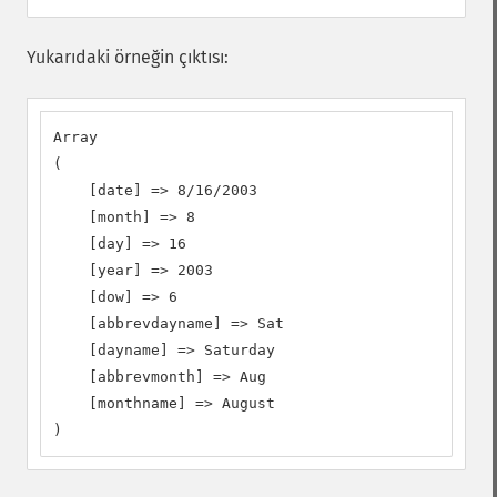
Yukarıdaki örneğin çıktısı:
Array

(

    [date] => 8/16/2003

    [month] => 8

    [day] => 16

    [year] => 2003

    [dow] => 6

    [abbrevdayname] => Sat

    [dayname] => Saturday

    [abbrevmonth] => Aug

    [monthname] => August

)