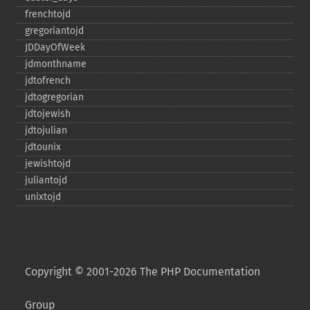
frenchtojd
gregoriantojd
JDDayOfWeek
jdmonthname
jdtofrench
jdtogregorian
jdtojewish
jdtojulian
jdtounix
jewishtojd
juliantojd
unixtojd
Copyright © 2001-2026 The PHP Documentation
Group