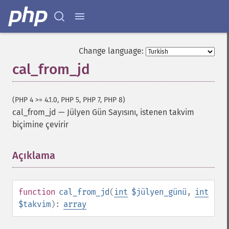
Change language:
cal_from_jd
(PHP 4 >= 4.1.0, PHP 5, PHP 7, PHP 8)
cal_from_jd
—
Jülyen Gün Sayısını, istenen takvim
biçimine çevirir
Açıklama
¶
function
cal_from_jd
(
int
$jülyen_günü
,
int
$takvim
):
array