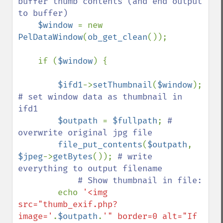
buffer thumb contents (and end output 
to buffer)

$window 
= new 
PelDataWindow
(
ob_get_clean
()); 

    if (
$window
) {    

$ifd1
->
setThumbnail
(
$window
); 
# set window data as thumbnail in 
ifd1

$outpath 
= 
$fullpath
; 
# 
overwrite original jpg file

file_put_contents
(
$outpath
, 
$jpeg
->
getBytes
()); 
# write 
everything to output filename

            # Show thumbnail in file:

echo 
'<img 
src="thumb_exif.php?
image='
.
$outpath
.
'" border=0 alt="If 