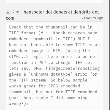
hanspeter dot debets at dendrite dot
-2
up
down
com
21 years ago
¶
Great that the thumbnail can be in 
TIFF format (f.i. Kodak cameras have 
embedded thumbnail in TIFF) BUT I 
have not been able to show TIFF as an 
embedded image in HTML (using the 
<IMG...> tag). There seems to be no 
function in PHP to change TIFF to, 
lets say, JPG. (imagecreatefromstring 
gives a 'unknown datatype' error for 
the TIFF stream. So below sample 
works great for JPEG embedded 
thumbnail, but not for TIFF embedded 
(but then, maybe I did something 
wrong?):
