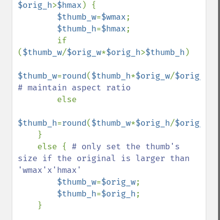
$orig_h
>
$hmax
) {

$thumb_w
=
$wmax
;

$thumb_h
=
$hmax
;

        if 
(
$thumb_w
/
$orig_w
*
$orig_h
>
$thumb_h
)

$thumb_w
=
round
(
$thumb_h
*
$orig_w
/
$orig_h
# maintain aspect ratio

else

$thumb_h
=
round
(
$thumb_w
*
$orig_h
/
$orig_w
);

    }

    else { 
# only set the thumb's 
size if the original is larger than 
'wmax'x'hmax'

$thumb_w
=
$orig_w
;

$thumb_h
=
$orig_h
;

    }
