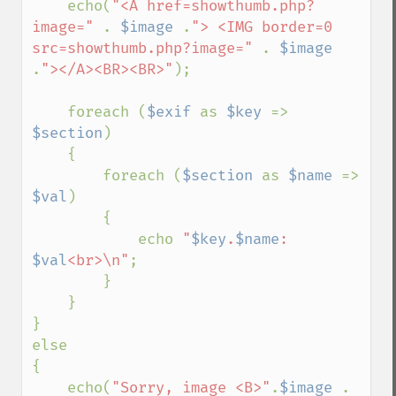
    echo(
"<A href=showthumb.php?
image=" 
. 
$image 
.
"> <IMG border=0 
src=showthumb.php?image=" 
. 
$image 
.
"></A><BR><BR>"
);

    foreach (
$exif 
as 
$key 
=> 
$section
) 

    {

        foreach (
$section 
as 
$name 
=> 
$val
) 

        {

            echo 
"
$key
.
$name
: 
$val
<br>\n"
;

        }

    }

}

else

{

    echo(
"Sorry, image <B>"
.
$image 
. 