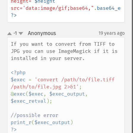
height='
$height
' 
src='data:image/gif;base64,"
.
base64_encod
?>
Anonymous
-1
19 years ago
¶
up
down
If you want to convert from TIFF to 
JPG you can use ImageMagick if it is 
installed in your server.

<?php

$exec 
= 
'convert /path/to/file.tiff 
/path/to/file.jpg 2>&1'
;

@
exec
(
$exec
, 
$exec_output
, 
$exec_retval
);

print_r
(
$exec_output
?>