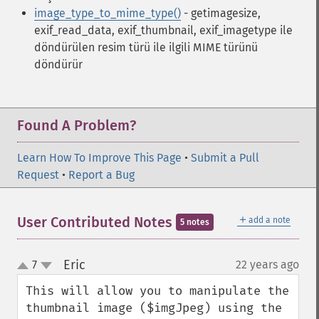
image_type_to_mime_type()
- getimagesize,
exif_read_data, exif_thumbnail, exif_imagetype ile
döndürülen resim türü ile ilgili MIME türünü
döndürür
Found A Problem?
Learn How To Improve This Page
•
Submit a Pull
Request
•
Report a Bug
＋
User Contributed Notes
add a note
5 notes
Eric
7
22 years ago
¶
up
down
This will allow you to manipulate the 
thumbnail image ($imgJpeg) using the 