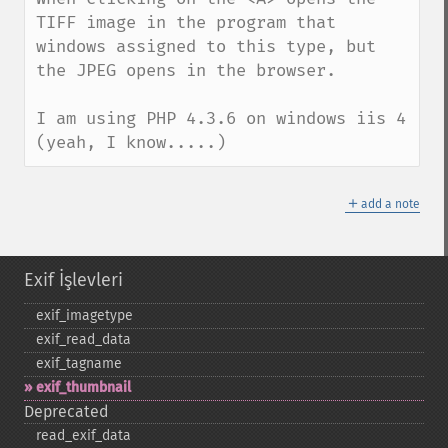
TIFF image in the program that 
windows assigned to this type, but 
the JPEG opens in the browser.

I am using PHP 4.3.6 on windows iis 4 
(yeah, I know.....)
＋
add a note
Exif İşlevleri
exif_​imagetype
exif_​read_​data
exif_​tagname
exif_​thumbnail
Deprecated
read_​exif_​data