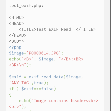
test_exif.php:

<HTML>

<HEAD>

    <TITLE>Test EXIF Read  </TITLE>

</HEAD>

<?php

$image
=
'P0000614.JPG'
;

echo(
"<B>"
. 
$image
. 
"</B>:<BR>
<BR>\n"
);

$exif 
= 
exif_read_data
(
$image
, 
'ANY_TAG'
,
true
);

if (!
$exif
===
false
)

{

    echo(
"Image contains headers<br>
<br>"
);
