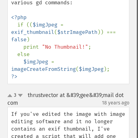
various gd commands:

<?php

if ((
$imgJpeg 
= 
exif_thumbnail
(
$strImagePath
)) === 
false
)

    print 
"No Thumbnail!"
;

  else

$imgJpeg 
= 
imageCreateFromString
(
$imgJpeg
?>
thrustvector at &#39;gee&#39;mail dot
3
up
down
com
18 years ago
¶
If you've edited the image with image 
editing software and it no longer 
contains an exif thumbnail, I've 
created a script that will add one 