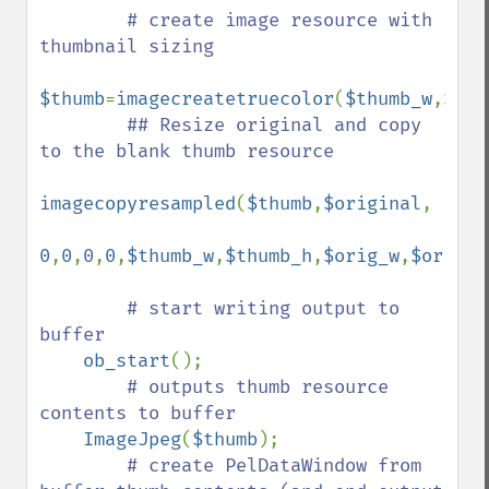
# create image resource with 
thumbnail sizing

$thumb
=
imagecreatetruecolor
(
$thumb_w
,
$thu
## Resize original and copy 
to the blank thumb resource

imagecopyresampled
(
$thumb
,
$original
,

0
,
0
,
0
,
0
,
$thumb_w
,
$thumb_h
,
$orig_w
,
$orig_h
# start writing output to 
buffer

ob_start
();        

# outputs thumb resource 
contents to buffer

ImageJpeg
(
$thumb
);    

# create PelDataWindow from 