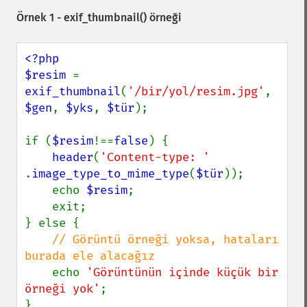
Örnek 1 -
exif_thumbnail()
örneği
<?php

$resim 
= 
exif_thumbnail
(
'/bir/yol/resim.jpg'
, 
$gen
, 
$yks
, 
$tür
);

if (
$resim
!==
false
) {

header
(
'Content-type: ' 
.
image_type_to_mime_type
(
$tür
));

    echo 
$resim
;

    exit;

} else {

// Görüntü örneği yoksa, hataları 
burada ele alacağız

echo 
'Görüntünün içinde küçük bir 
örneği yok'
;
