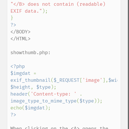
"</B> does not contain (readable) 
EXIF data."
);

</BODY>

</HTML>

showthumb.php:

<?php

$imgdat 
= 
exif_thumbnail
(
$_REQUEST
[
'image'
],
$width
$height
, 
$type
header
(
'Content-type: ' 
. 
image_type_to_mime_type
(
$type
));

echo(
$imgdat
When clicking on the <A> opens the 