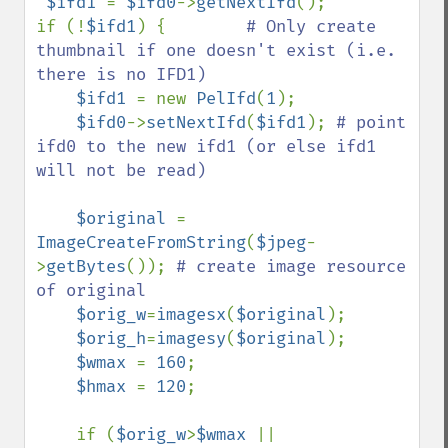
$ifd1 
= 
$ifd0
->
getNextIfd
();

if (!
$ifd1
) {        
# Only create 
thumbnail if one doesn't exist (i.e. 
there is no IFD1)

$ifd1 
= new 
PelIfd
(
1
);

$ifd0
->
setNextIfd
(
$ifd1
); 
# point 
ifd0 to the new ifd1 (or else ifd1 
will not be read)

$original 
= 
ImageCreateFromString
(
$jpeg
-
>
getBytes
()); 
# create image resource 
of original

$orig_w
=
imagesx
(
$original
);

$orig_h
=
imagesy
(
$original
);

$wmax 
= 
160
;

$hmax 
= 
120
;

    if (
$orig_w
>
$wmax 
|| 