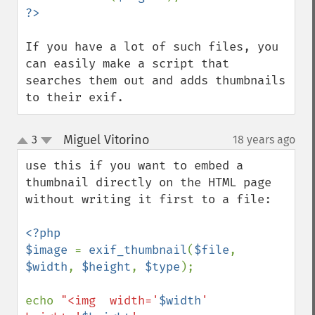
If you have a lot of such files, you 
can easily make a script that 
searches them out and adds thumbnails 
to their exif.
Miguel Vitorino
3
18 years ago
¶
up
down
use this if you want to embed a 
thumbnail directly on the HTML page 
without writing it first to a file:

<?php

$image 
= 
exif_thumbnail
(
$file
, 
$width
, 
$height
, 
$type
);

echo 
"<img  width='
$width
' 