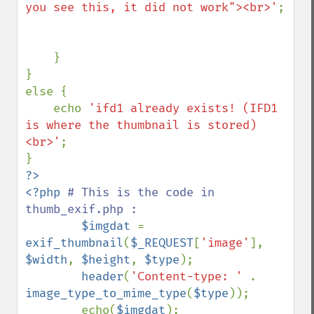
you see this, it did not work"><br>'
;

    }

}

else {

    echo 
'ifd1 already exists! (IFD1 
is where the thumbnail is stored)
<br>'
;

?>

<?php 
# This is the code in 
thumb_exif.php :

$imgdat 
= 
exif_thumbnail
(
$_REQUEST
[
'image'
], 
$width
, 
$height
, 
$type
);

header
(
'Content-type: ' 
. 
image_type_to_mime_type
(
$type
));

        echo(
$imgdat