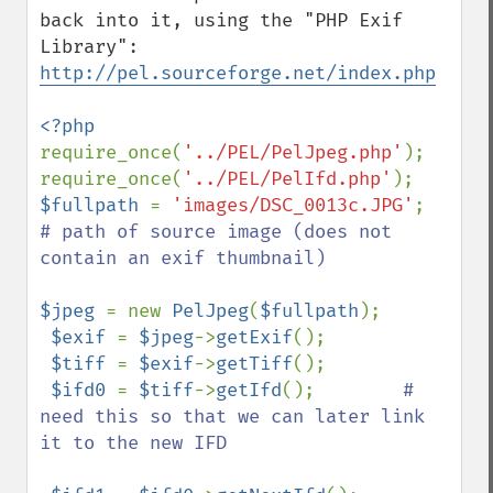
back into it, using the "PHP Exif 
Library": 
http://pel.sourceforge.net/index.php
require_once(
'../PEL/PelJpeg.php'
);

require_once(
'../PEL/PelIfd.php'
$fullpath 
= 
'images/DSC_0013c.JPG'
;  
# path of source image (does not 
contain an exif thumbnail)

$jpeg 
= new 
PelJpeg
(
$fullpath
);

$exif 
= 
$jpeg
->
getExif
();

$tiff 
= 
$exif
->
getTiff
();

$ifd0 
= 
$tiff
->
getIfd
();        
# 
need this so that we can later link 
it to the new IFD 
