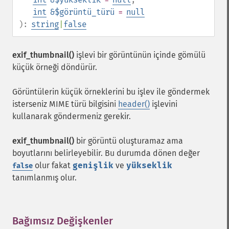
int
&$görüntü_türü
=
null
):
string
|
false
exif_thumbnail()
işlevi bir görüntünün içinde gömülü
küçük örneği döndürür.
Görüntülerin küçük örneklerini bu işlev ile göndermek
isterseniz MIME türü bilgisini
header()
işlevini
kullanarak göndermeniz gerekir.
exif_thumbnail()
bir görüntü oluşturamaz ama
boyutlarını belirleyebilir. Bu durumda dönen değer
olur fakat
genişlik
ve
yükseklik
false
tanımlanmış olur.
Bağımsız Değişkenler
¶