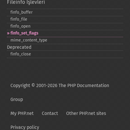
Fileinfo İşlevleri
finfo_​buffer
finfo_​file
finfo_​open
finfo_​set_​flags
mime_​content_​type
Deprecated
finfo_​close
Copyright © 2001-2026 The PHP Documentation
Group
My PHP.net
Contact
Other PHP.net sites
Privacy policy