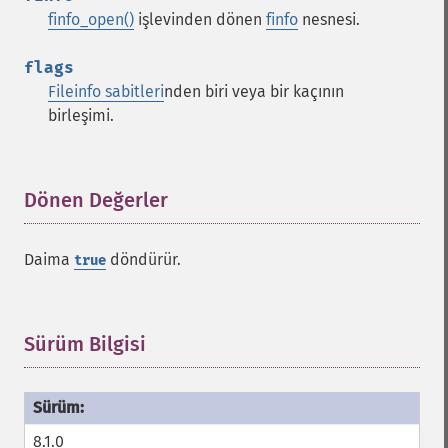
finfo_open()
işlevinden dönen
finfo
nesnesi.
flags
Fileinfo sabitleri
nden biri veya bir kaçının
birleşimi.
Dönen Değerler
¶
Daima
döndürür.
true
Sürüm Bilgisi
¶
8.1.0