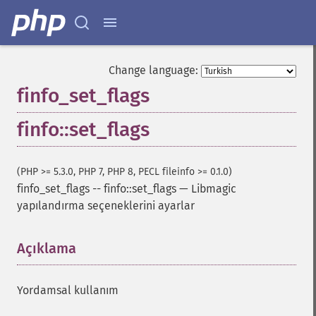
Change language:
finfo_set_flags
finfo::set_flags
(PHP >= 5.3.0, PHP 7, PHP 8, PECL fileinfo >= 0.1.0)
finfo_set_flags
--
finfo::set_flags
—
Libmagic
yapılandırma seçeneklerini ayarlar
Açıklama
¶
Yordamsal kullanım