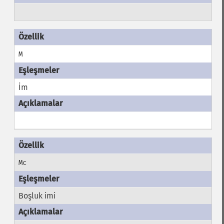
M
İm
Mc
Boşluk imi