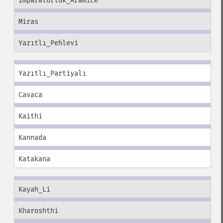
İmparatorluk_Aramice
Miras
Yazıtlı_Pehlevi
Yazıtlı_Partiyalı
Cavaca
Kaithi
Kannada
Katakana
Kayah_Li
Kharoshthi