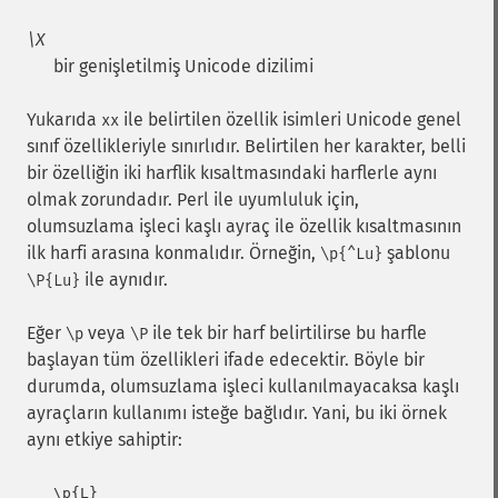
\X
bir genişletilmiş Unicode dizilimi
Yukarıda
ile belirtilen özellik isimleri Unicode genel
xx
sınıf özellikleriyle sınırlıdır. Belirtilen her karakter, belli
bir özelliğin iki harflik kısaltmasındaki harflerle aynı
olmak zorundadır. Perl ile uyumluluk için,
olumsuzlama işleci kaşlı ayraç ile özellik kısaltmasının
ilk harfi arasına konmalıdır. Örneğin,
şablonu
\p{^Lu}
ile aynıdır.
\P{Lu}
Eğer
veya
ile tek bir harf belirtilirse bu harfle
\p
\P
başlayan tüm özellikleri ifade edecektir. Böyle bir
durumda, olumsuzlama işleci kullanılmayacaksa kaşlı
ayraçların kullanımı isteğe bağlıdır. Yani, bu iki örnek
aynı etkiye sahiptir:
   \p{L}
