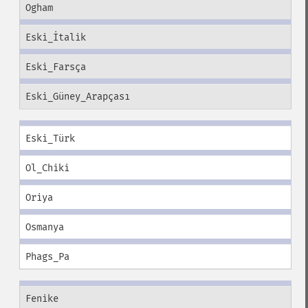
Ogham
Eski_İtalik
Eski_Farsça
Eski_Güney_Arapçası
Eski_Türk
Ol_Chiki
Oriya
Osmanya
Phags_Pa
Fenike