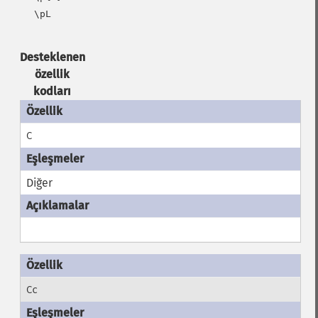
   \pL

Desteklenen
özellik
kodları
C
Diğer
Cc