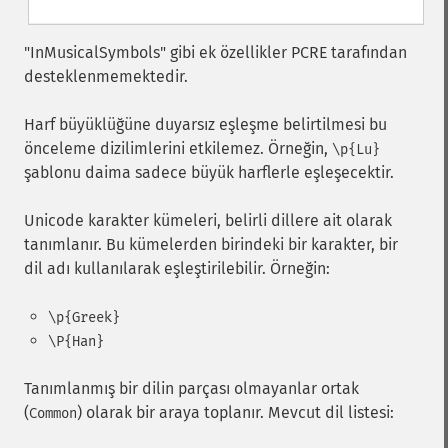
"InMusicalSymbols" gibi ek özellikler PCRE tarafından
desteklenmemektedir.
Harf büyüklüğüne duyarsız eşleşme belirtilmesi bu
önceleme dizilimlerini etkilemez. Örneğin,
\p{Lu}
şablonu daima sadece büyük harflerle eşleşecektir.
Unicode karakter kümeleri, belirli dillere ait olarak
tanımlanır. Bu kümelerden birindeki bir karakter, bir
dil adı kullanılarak eşleştirilebilir. Örneğin:
\p{Greek}
\P{Han}
Tanımlanmış bir dilin parçası olmayanlar ortak
(
) olarak bir araya toplanır. Mevcut dil listesi:
Common