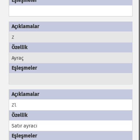
Z
Ayraç
Zl
Satır ayracı