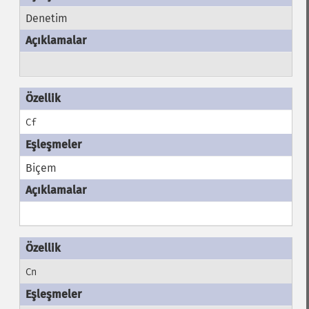
Denetim
Cf
Biçem
Cn