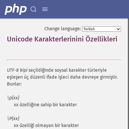
Change language:
Unicode Karakterlerinini Özellikleri
¶
UTF-8 kipi
seçildiğinde soysal karakter türleriyle
eşleşen üç düzenli ifade işleci daha devreye girmiştir.
Bunlar:
\p{xx}
xx özelliğine sahip bir karakter
\P{xx}
xx özelliği olmayan bir karakter