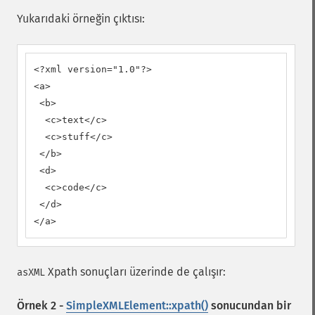
Yukarıdaki örneğin çıktısı:
<?xml version="1.0"?>

<a>

 <b>

  <c>text</c>

  <c>stuff</c>

 </b>

 <d>

  <c>code</c>

 </d>

</a>
Xpath sonuçları üzerinde de çalışır:
asXML
Örnek 2 -
SimpleXMLElement::xpath()
sonucundan bir