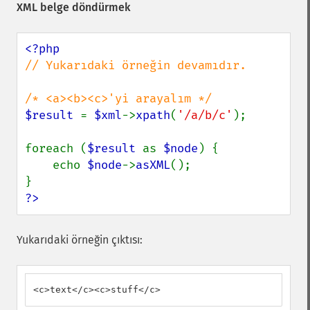
XML belge döndürmek
// Yukarıdaki örneğin devamıdır.

$result 
= 
$xml
->
xpath
(
'/a/b/c'
);

foreach (
$result 
as 
$node
) {

    echo 
$node
->
asXML
();

?>
Yukarıdaki örneğin çıktısı:
<c>text</c><c>stuff</c>