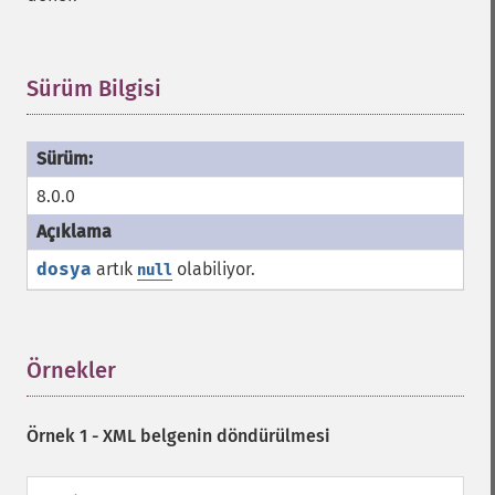
Sürüm Bilgisi
¶
8.0.0
dosya
artık
olabiliyor.
null
Örnekler
¶
Örnek 1 - XML belgenin döndürülmesi