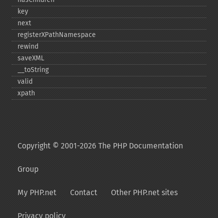
key
next
registerXPathNamespace
rewind
saveXML
_​_​toString
valid
xpath
Copyright © 2001-2026 The PHP Documentation
Group
My PHP.net
Contact
Other PHP.net sites
Privacy policy