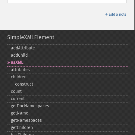
＋
add a note
SimpleXMLElement
addAttribute
addChild
asXML
attributes
children
_​_​construct
count
current
getDocNamespaces
getName
getNamespaces
getChildren
hasChildren