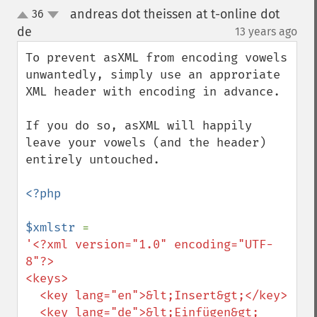
andreas dot theissen at t-online dot
36
up
down
de
13 years ago
¶
To prevent asXML from encoding vowels 
unwantedly, simply use an approriate 
XML header with encoding in advance.

If you do so, asXML will happily 
leave your vowels (and the header) 
entirely untouched.

<?php

$xmlstr 
'<?xml version="1.0" encoding="UTF-
8"?>

<keys>

  <key lang="en">&lt;Insert&gt;</key>

  <key lang="de">&lt;Einfügen&gt;