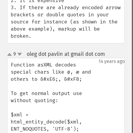
2. It is expensive

3. If there are already encoded arrow 
brackets or double quotes in your 
source for instance (as shown in the 
above example), markup will be 
broken.
oleg dot pavlin at gmail dot com
9
¶
up
down
14 years ago
Function asXML decodes 
special chars like ø, æ and 
others to &#xE6;, &#xF8;

To get normal output use 
without quoting:

$xml = 
html_entity_decode($xml, 
ENT_NOQUOTES, 'UTF-8');