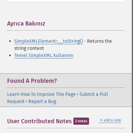
Ayrıca Bakınız
¶
SimpleXMLElement::__toString()
- Returns the
string content
Temel SimpleXML kullanımı
Found A Problem?
Learn How To Improve This Page
•
Submit a Pull
Request
•
Report a Bug
＋
User Contributed Notes
add a note
2 notes