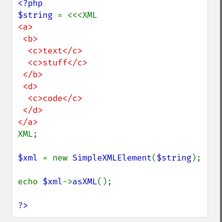
<?php

$string 
<a>

 <b>

  <c>text</c>

  <c>stuff</c>

 </b>

 <d>

  <c>code</c>

 </d>

XML;

$xml 
= new 
SimpleXMLElement
(
$string
);

echo 
$xml
->
asXML
();

?>