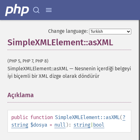
Change language:
SimpleXMLElement::asXML
(PHP 5, PHP 7, PHP 8)
SimpleXMLElement::asXML
—
Nesnenin içerdiği belgeyi
iyi biçemli bir XML dizge olarak döndürür
Açıklama
¶
public
function
SimpleXMLElement::asXML
(
?
string
$dosya
=
null
):
string
|
bool