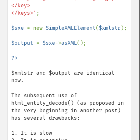
</key>

</keys>'
;

$sxe 
= new 
SimpleXMLElement
(
$xmlstr
);

$output 
= 
$sxe
->
asXML
();

$xmlstr and $output are identical 
now.

The subsequent use of 
html_entity_decode() (as proposed in 
the very beginning in another post) 
has several drawbacks:

1. It is slow
