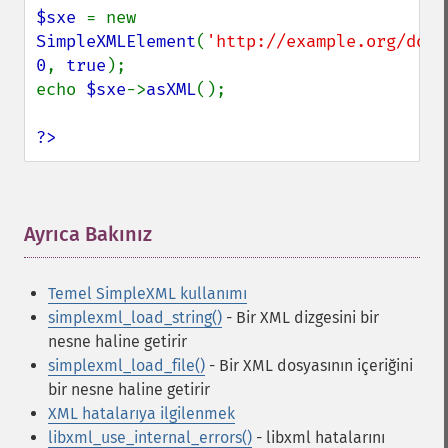
$sxe 
= new 
SimpleXMLElement
(
'http://example.org/docu
0
, 
true
);

echo 
$sxe
->
asXML
();

?>
Ayrıca Bakınız
¶
Temel SimpleXML kullanımı
simplexml_load_string()
- Bir XML dizgesini bir
nesne haline getirir
simplexml_load_file()
- Bir XML dosyasının içeriğini
bir nesne haline getirir
XML hatalarıya ilgilenmek
libxml_use_internal_errors()
- libxml hatalarını