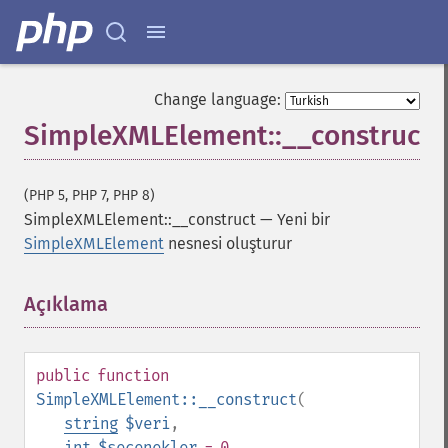
Change language:
SimpleXMLElement::__construct
(PHP 5, PHP 7, PHP 8)
SimpleXMLElement::__construct
—
Yeni bir
SimpleXMLElement
nesnesi oluşturur
Açıklama
¶
public
function
SimpleXMLElement::__construct
(
string
$veri
,
int
$seçenekler
= 0
,