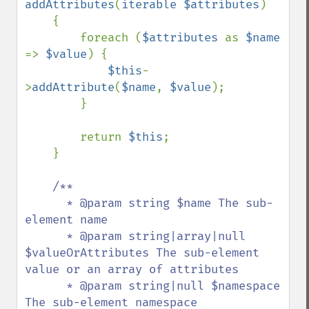
addAttributes
(
iterable $attributes
)

    {

        foreach (
$attributes 
as 
$name 
=> 
$value
) {

$this
-
>
addAttribute
(
$name
, 
$value
);

        }

        return 
$this
;

    }

/**

      * @param string $name The sub-
element name

      * @param string|array|null 
$valueOrAttributes The sub-element 
value or an array of attributes

      * @param string|null $namespace 
The sub-element namespace
