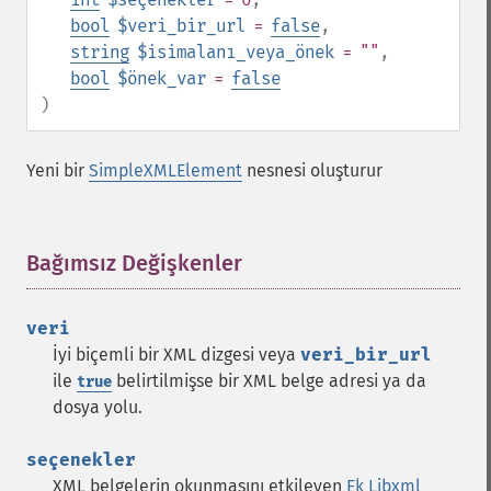
bool
$veri_bir_url
=
false
,
string
$isimalanı_veya_önek
= ""
,
bool
$önek_var
=
false
)
Yeni bir
SimpleXMLElement
nesnesi oluşturur
Bağımsız Değişkenler
¶
veri
İyi biçemli bir XML dizgesi veya
veri_bir_url
ile
belirtilmişse bir XML belge adresi ya da
true
dosya yolu.
seçenekler
XML belgelerin okunmasını etkileyen
Ek Libxml