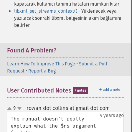
kapatarak kullanıcı tanımlı hataları mümkün kılar
libxml_set_streams_context()
- Yüklenecek veya
yazılacak sonraki libxml belgesinin akım bağlamını
belirler
Found A Problem?
Learn How To Improve This Page
•
Submit a Pull
Request
•
Report a Bug
＋
User Contributed Notes
add a note
7 notes
rowan dot collins at gmail dot com
9
¶
up
down
9 years ago
The manual doesn't really 
explain what the $ns argument 