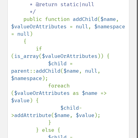
      * @return static|null

      */

public function 
addChild
(
$name
, 
$valueOrAttributes 
= 
null
, 
$namespace 
= 
null
)

    {

        if 
(
is_array
(
$valueOrAttributes
)) {

$child 
= 
parent
::
addChild
(
$name
, 
null
, 
$namespace
);

            foreach 
(
$valueOrAttributes 
as 
$name 
=> 
$value
) {

$child
-
>
addAttribute
(
$name
, 
$value
);

            }

        } else {

$child 
= 