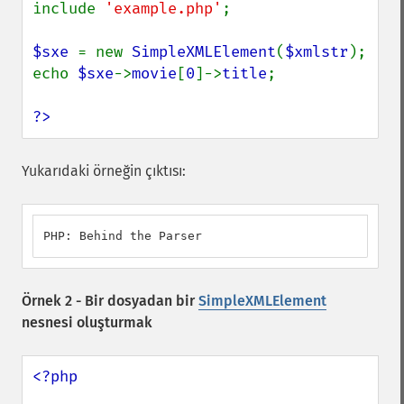
include 
'example.php'
;

$sxe 
= new 
SimpleXMLElement
(
$xmlstr
);

echo 
$sxe
->
movie
[
0
]->
title
;

?>
Yukarıdaki örneğin çıktısı:
PHP: Behind the Parser
Örnek 2 - Bir dosyadan bir
SimpleXMLElement
nesnesi oluşturmak
<?php
