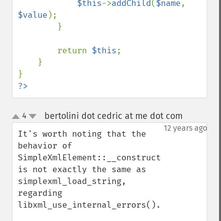
$this
->
addChild
(
$name
, 
$value
);

        }

        return 
$this
;

    }

?>
bertolini dot cedric at me dot com
4
¶
up
down
12 years ago
It's worth noting that the 
behavior of 
SimpleXmlElement::__construct 
is not exactly the same as 
simplexml_load_string, 
regarding 
libxml_use_internal_errors().
