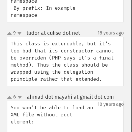
namespace

 By prefix: In example 
namespace
tudor at culise dot net
9
18 years ago
¶
up
down
This class is extendable, but it's 
too bad that its constructor cannot 
be overriden (PHP says it's a final 
method). Thus the class should be 
wrapped using the delegation 
principle rather that extended.
ahmad dot mayahi at gmail dot com
6
¶
up
down
10 years ago
You won't be able to load an 
XML file without root 
element:
