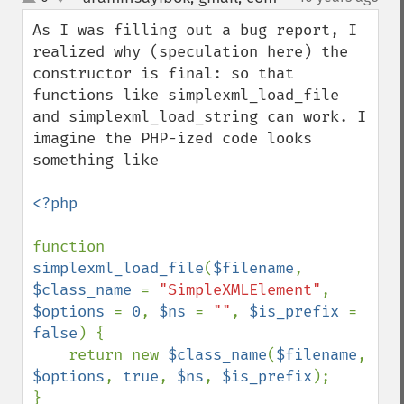
up
down
As I was filling out a bug report, I 
realized why (speculation here) the 
constructor is final: so that 
functions like simplexml_load_file 
and simplexml_load_string can work. I 
imagine the PHP-ized code looks 
something like

<?php

function 
simplexml_load_file
(
$filename
, 
$class_name 
= 
"SimpleXMLElement"
, 
$options 
= 
0
, 
$ns 
= 
""
, 
$is_prefix 
= 
false
) {

    return new 
$class_name
(
$filename
, 
$options
, 
true
, 
$ns
, 
$is_prefix
);

}
