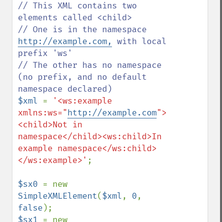
// This XML contains two 
elements called <child>

// One is in the namespace 
http://example.com,
 with local 
prefix 'ws'

// The other has no namespace 
(no prefix, and no default 
$xml 
= 
'<ws:example 
xmlns:ws="
http://example.com
">
<child>Not in 
namespace</child><ws:child>In 
example namespace</ws:child>
</ws:example>'
;

$sx0 
= new 
SimpleXMLElement
(
$xml
, 
0
, 
false
$sx1 
= new 