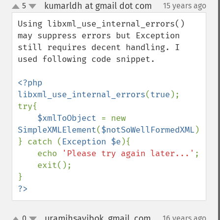
kumarldh at gmail dot com
5
15 years ago
¶
up
down
Using libxml_use_internal_errors() 
may suppress errors but Exception 
still requires decent handling. I 
used following code snippet.

<?php

libxml_use_internal_errors
(
true
);

try{

$xmlToObject 
= new 
SimpleXMLElement
(
$notSoWellFormedXML
);

} catch (
Exception $e
){

    echo 
'Please try again later...'
;

    exit();

?>
uramihsayibok, gmail, com
0
16 years ago
¶