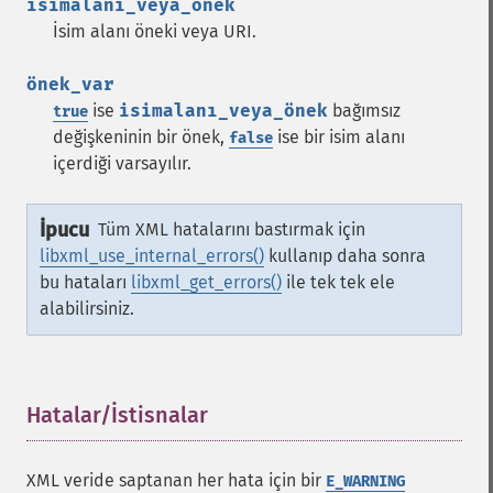
isimalanı_veya_önek
İsim alanı öneki veya URI.
önek_var
ise
isimalanı_veya_önek
bağımsız
true
değişkeninin bir önek,
ise bir isim alanı
false
içerdiği varsayılır.
İpucu
Tüm XML hatalarını bastırmak için
libxml_use_internal_errors()
kullanıp daha sonra
bu hataları
libxml_get_errors()
ile tek tek ele
alabilirsiniz.
Hatalar/İstisnalar
¶
XML veride saptanan her hata için bir
E_WARNING