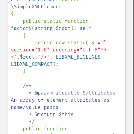
{

    public static function 
factory
(
string $root
): 
self

{

        return new static(
'<?xml 
version="1.0" encoding="UTF-8"?>
<'
.
$root
.
'/>'
, 
LIBXML_BIGLINES 
| 
LIBXML_COMPACT
);

    }

/**

      * @param iterable $attributes 
An array of element attributes as 
name/value pairs

      * @return $this

      */

public function 