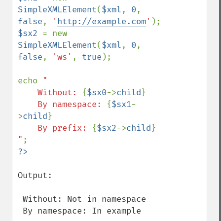
SimpleXMLElement
(
$xml
, 
0
, 
false
, 
'
http://example.com
'
$sx2 
= new 
SimpleXMLElement
(
$xml
, 
0
, 
false
, 
'ws'
, 
true
);

echo 
"

    Without: 
{
$sx0
->
child
}
    By namespace: 
{
$sx1
-
>
child
}
    By prefix: 
{
$sx2
->
child
}
"
Output:

 Without: Not in namespace

 By namespace: In example 