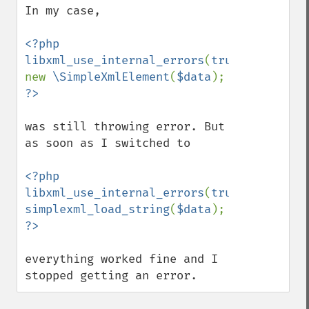
In my case,

<?php

libxml_use_internal_errors
(
true
);

new 
\SimpleXmlElement
(
$data
was still throwing error. But 
as soon as I switched to 

<?php

libxml_use_internal_errors
(
true
simplexml_load_string
(
$data
everything worked fine and I 
stopped getting an error.