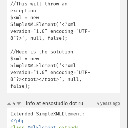
//This will throw an 
exception

$xml = new 
SimpleXMLElement('<?xml 
version="1.0" encoding="UTF-
8"?>', null, false);

//Here is the solution

$xml = new 
SimpleXMLElement('<?xml 
version="1.0" encoding="UTF-
8"?><root></root>', null, 
false);
info at ensostudio dot ru
4
4 years ago
¶
up
down
class 
XmlElement 
extends 