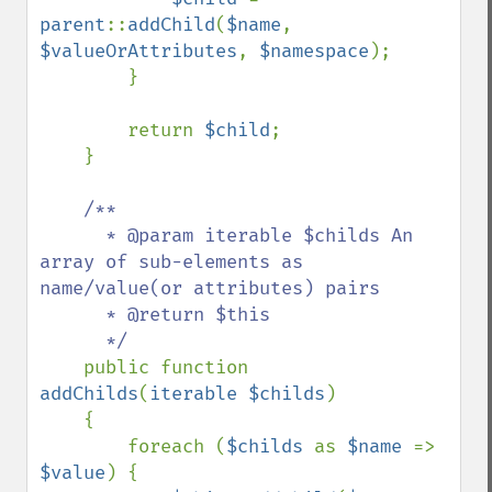
parent
::
addChild
(
$name
, 
$valueOrAttributes
, 
$namespace
);

        }

        return 
$child
;

    }

/**

      * @param iterable $childs An 
array of sub-elements as 
name/value(or attributes) pairs

      * @return $this

      */

public function 
addChilds
(
iterable $childs
)

    {

        foreach (
$childs 
as 
$name 
=> 
$value
) {
