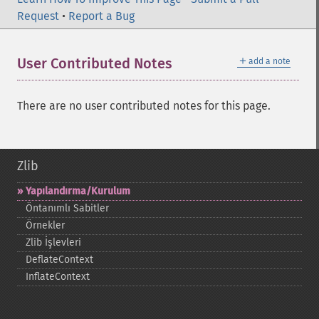
Request
•
Report a Bug
＋
User Contributed Notes
add a note
There are no user contributed notes for this page.
Zlib
Yapılandırma/Kurulum
Öntanımlı Sabitler
Örnekler
Zlib İşlevleri
DeflateContext
InflateContext