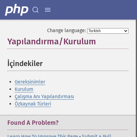
Change language:
Yapılandırma/Kurulum
¶
İçindekiler
¶
Gereksinimler
Kurulum
Çalışma Anı Yapılandırması
Özkaynak Türleri
Found A Problem?
Learn How To Improve This Page
•
Submit a Pull