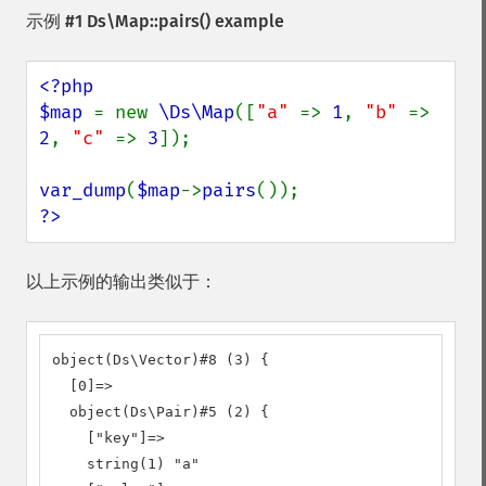
示例 #1
Ds\Map::pairs()
example
<?php

$map 
= new 
\Ds\Map
([
"a" 
=> 
1
, 
"b" 
=> 
2
, 
"c" 
=> 
3
]);

var_dump
(
$map
->
pairs
?>
以上示例的输出类似于：
object(Ds\Vector)#8 (3) {

  [0]=>

  object(Ds\Pair)#5 (2) {

    ["key"]=>

    string(1) "a"
