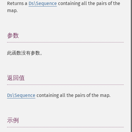
Returns a
Ds\Sequence
containing all the pairs of the
map.
参数
¶
此函数没有参数。
返回值
¶
Ds\Sequence
containing all the pairs of the map.
示例
¶