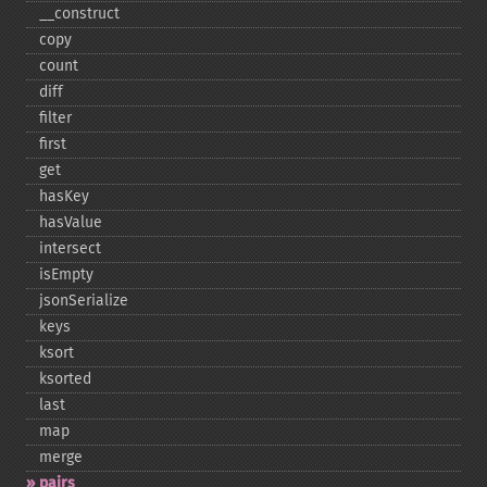
_​_​construct
copy
count
diff
filter
first
get
hasKey
hasValue
intersect
isEmpty
jsonSerialize
keys
ksort
ksorted
last
map
merge
pairs