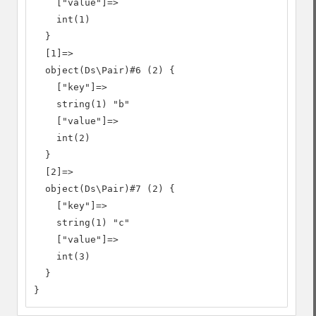
    ["value"]=>

    int(1)

  }

  [1]=>

  object(Ds\Pair)#6 (2) {

    ["key"]=>

    string(1) "b"

    ["value"]=>

    int(2)

  }

  [2]=>

  object(Ds\Pair)#7 (2) {

    ["key"]=>

    string(1) "c"

    ["value"]=>

    int(3)

  }

}