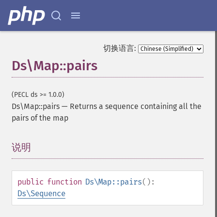
切换语言:
Ds\Map::pairs
(PECL ds >= 1.0.0)
Ds\Map::pairs
—
Returns a sequence containing all the
pairs of the map
说明
¶
public
function
Ds\Map::pairs
():
Ds\Sequence