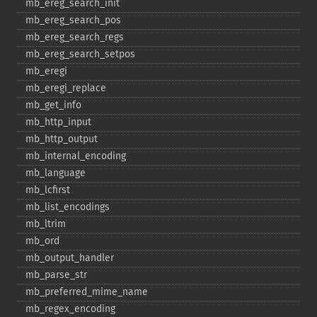
mb_​ereg_​search_​init
mb_​ereg_​search_​pos
mb_​ereg_​search_​regs
mb_​ereg_​search_​setpos
mb_​eregi
mb_​eregi_​replace
mb_​get_​info
mb_​http_​input
mb_​http_​output
mb_​internal_​encoding
mb_​language
mb_​lcfirst
mb_​list_​encodings
mb_​ltrim
mb_​ord
mb_​output_​handler
mb_​parse_​str
mb_​preferred_​mime_​name
mb_​regex_​encoding