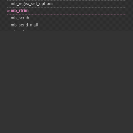
mb_​regex_​set_​options
mb_​rtrim
mb_​scrub
mb_​send_​mail
mb_​split
mb_​str_​pad
mb_​str_​split
mb_​strcut
mb_​strimwidth
mb_​stripos
mb_​stristr
mb_​strlen
mb_​strpos
mb_​strrchr
mb_​strrichr
mb_​strripos
mb_​strrpos
mb_​strstr
mb_​strtolower