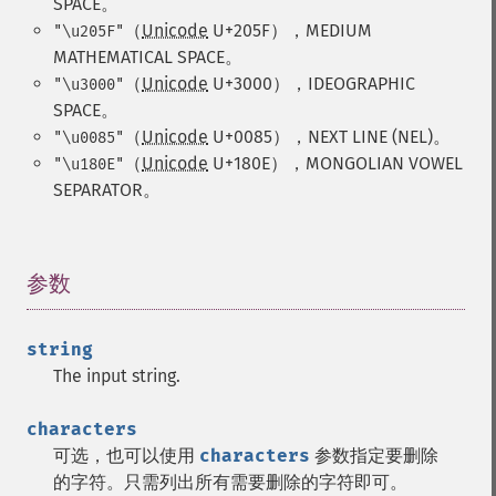
SPACE。
（
Unicode
U+205F），MEDIUM
"\u205F"
MATHEMATICAL SPACE。
（
Unicode
U+3000），IDEOGRAPHIC
"\u3000"
SPACE。
（
Unicode
U+0085），NEXT LINE (NEL)。
"\u0085"
（
Unicode
U+180E），MONGOLIAN VOWEL
"\u180E"
SEPARATOR。
参数
¶
string
The input string.
characters
可选，也可以使用
characters
参数指定要删除
的字符。只需列出所有需要删除的字符即可。