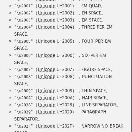
（
Unicode
U+2001），EM QUAD。
"\u2001"
（
Unicode
U+2002），EN SPACE。
"\u2002"
（
Unicode
U+2003），EM SPACE。
"\u2003"
（
Unicode
U+2004），THREE-PER-EM
"\u2004"
SPACE。
（
Unicode
U+2005），FOUR-PER-EM
"\u2005"
SPACE。
（
Unicode
U+2006），SIX-PER-EM
"\u2006"
SPACE。
（
Unicode
U+2007），FIGURE SPACE。
"\u2007"
（
Unicode
U+2008），PUNCTUATION
"\u2008"
SPACE。
（
Unicode
U+2009），THIN SPACE。
"\u2009"
（
Unicode
U+200A），HAIR SPACE。
"\u200A"
（
Unicode
U+2028），LINE SEPARATOR。
"\u2028"
（
Unicode
U+2029），PARAGRAPH
"\u2029"
SEPARATOR。
（
Unicode
U+202F），NARROW NO-BREAK
"\u202F"