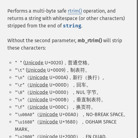
Performs a multi-byte safe
rtrim()
operation, and
returns a string with whitespace (or other characters)
stripped from the end of
string
.
Without the second parameter,
mb_rtrim()
will strip
these characters:
(
Unicode
U+0020)，普通空格。
" "
(
Unicode
U+0009)，制表符。
"\t"
（
Unicode
U+000A)，新行（换行）。
"\n"
（
Unicode
U+000D），回车。
"\r"
（
Unicode
U+0000），NUL 字节。
"\0"
（
Unicode
U+000B），垂直制表符。
"\v"
（
Unicode
U+000C），换页符。
"\f"
（
Unicode
U+00A0），NO-BREAK SPACE。
"\u00A0"
（
Unicode
U+1680），OGHAM SPACE
"\u1680"
MARK。
（
Unicode
U+2000），EN QUAD。
"\u2000"