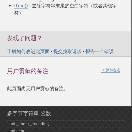
rtrim()
- 去除字符串末尾的空白字符（或者其他字
符）
发现了问题？
了解如何改进此页面
•
提交拉取请求
•
报告一个错误
＋
用户贡献的备注
添加备注
此页面尚无用户贡献的备注。
多字节字符串 函数
mb_​check_​encoding
mb_​chr