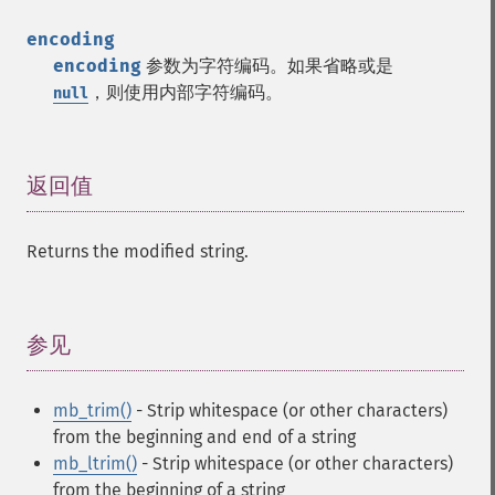
encoding
encoding
参数为字符编码。如果省略或是
，则使用内部字符编码。
null
返回值
¶
Returns the modified string.
参见
¶
mb_trim()
- Strip whitespace (or other characters)
from the beginning and end of a string
mb_ltrim()
- Strip whitespace (or other characters)
from the beginning of a string