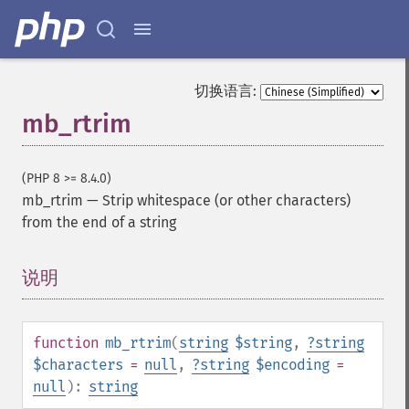
切换语言:
mb_rtrim
(PHP 8 >= 8.4.0)
mb_rtrim
—
Strip whitespace (or other characters)
from the end of a string
说明
¶
function
mb_rtrim
(
string
$string
,
?
string
$characters
=
null
,
?
string
$encoding
=
null
):
string