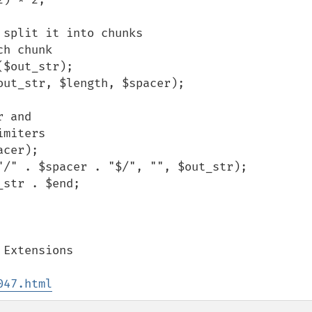
Extensions 

047.html