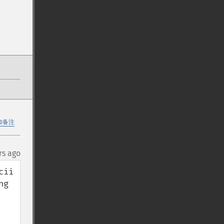
加备注
rs ago
ii 
g 