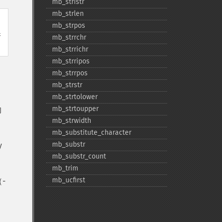
mb_​stristr
mb_​strlen
mb_​strpos
换
mb_​strrchr
mb_​strrichr
mb_​strripos
mb_​strrpos
mb_​strstr
mb_​strtolower
mb_​strtoupper
的
mb_​strwidth
mb_​substitute_​character
mb_​substr
y
mb_​substr_​count
mb_​trim
mb_​ucfirst
-