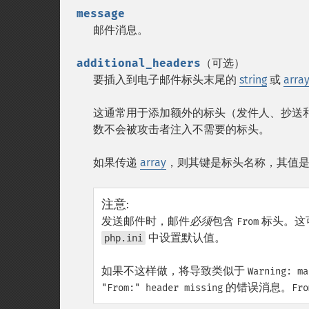
message
邮件消息。
additional_headers
（可选）
要插入到电子邮件标头末尾的
string
或
arra
这通常用于添加额外的标头（发件人、抄送和密
数不会被攻击者注入不需要的标头。
如果传递
array
，则其键是标头名称，其值
注意
:
发送邮件时，邮件
必须
包含
标头。这
From
中设置默认值。
php.ini
如果不这样做，将导致类似于
Warning: ma
的错误消息。
"From:" header missing
Fro