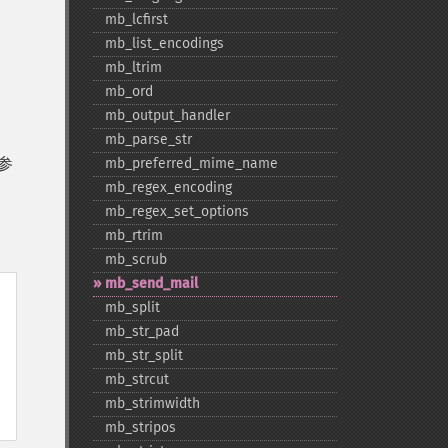
mb_​lcfirst
mb_​list_​encodings
mb_​ltrim
mb_​ord
mb_​output_​handler
mb_​parse_​str
参
mb_​preferred_​mime_​name
mb_​regex_​encoding
mb_​regex_​set_​options
mb_​rtrim
mb_​scrub
mb_​send_​mail
mb_​split
mb_​str_​pad
mb_​str_​split
mb_​strcut
mb_​strimwidth
mb_​stripos