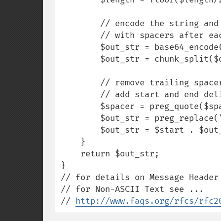
        // encode the string and split it into chunks 

        // with spacers after each chunk

        $out_str = base64_encode($out_str);

        $out_str = chunk_split($out_str, $length, $spacer);

        // remove trailing spacer and 

        // add start and end delimiters

        $spacer = preg_quote($spacer);

        $out_str = preg_replace("/" . $spacer . "$/", "", $out_str);

        $out_str = $start . $out_str . $end;

    }

    return $out_str;

}

// for details on Message Header 
// for Non-ASCII Text see ...

// 
http://www.faqs.org/rfcs/rfc2