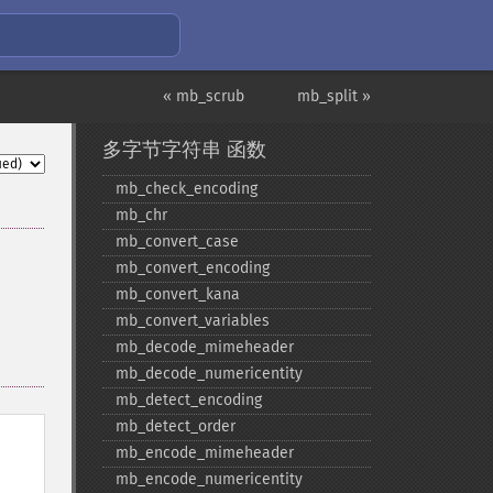
« mb_scrub
mb_split »
多字节字符串 函数
mb_​check_​encoding
mb_​chr
mb_​convert_​case
mb_​convert_​encoding
mb_​convert_​kana
mb_​convert_​variables
mb_​decode_​mimeheader
mb_​decode_​numericentity
mb_​detect_​encoding
mb_​detect_​order
mb_​encode_​mimeheader
mb_​encode_​numericentity