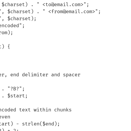
$charset) . " <to@email.com>";

", $charset) . " <from@email.com>";

, $charset);

ncoded";

om);

) {
