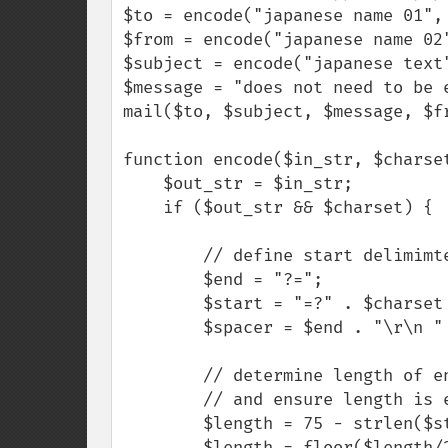
$to = encode("japanese name 01", 
$from = encode("japanese name 02
$subject = encode("japanese text"
$message = "does not need to be e
mail($to, $subject, $message, $fr
function encode($in_str, $charset
    $out_str = $in_str;

    if ($out_str && $charset) {

        // define start delimimter, end delimiter and spacer

        $end = "?=";

        $start = "=?" . $charset . "?B?";

        $spacer = $end . "\r\n " . $start;

        // determine length of encoded text within chunks

        // and ensure length is even

        $length = 75 - strlen($start) - strlen($end);

        $length = floor($length/2) * 2;
