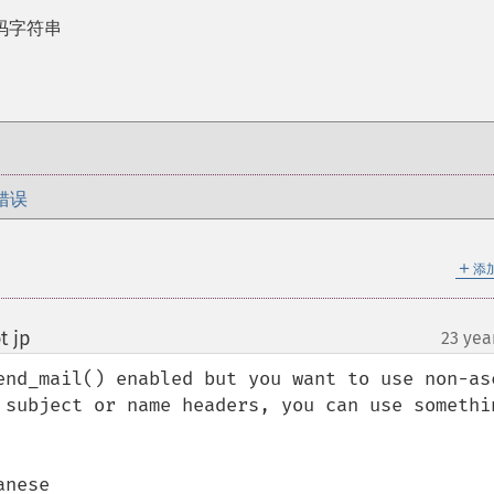
编码字符串
错误
＋
添
t jp
23 yea
¶
end_mail() enabled but you want to use non-asc
 subject or name headers, you can use somethin
nese
