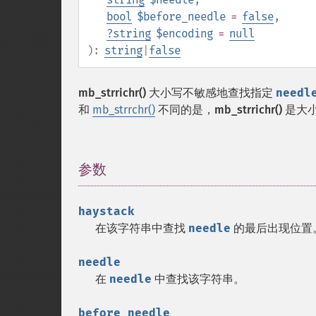
bool
$before_needle
=
false
,
?
string
$encoding
=
null
):
string
|
false
mb_strrichr()
大小写不敏感地查找指定
needl
和
mb_strrchr()
不同的是，
mb_strrichr()
是大小
参数
¶
haystack
在该字符串中查找
needle
的最后出现位置
needle
在
needle
中查找该字符串。
before_needle