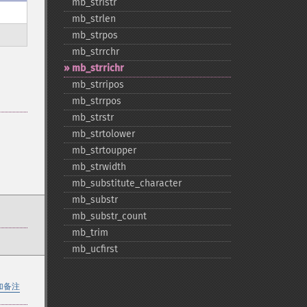
mb_​stristr
mb_​strlen
mb_​strpos
mb_​strrchr
mb_​strrichr
mb_​strripos
mb_​strrpos
mb_​strstr
mb_​strtolower
mb_​strtoupper
mb_​strwidth
mb_​substitute_​character
mb_​substr
mb_​substr_​count
mb_​trim
mb_​ucfirst
加备注