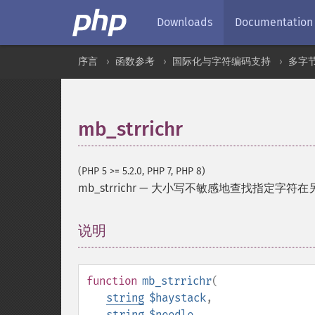
Downloads
Documentation
序言
函数参考
国际化与字符编码支持
多字
mb_strrichr
(PHP 5 >= 5.2.0, PHP 7, PHP 8)
mb_strrichr
—
大小写不敏感地查找指定字符在
说明
¶
function
mb_strrichr
(
string
$haystack
,
string
$needle
,