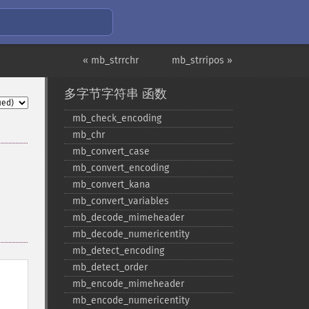
« mb_strrchr
mb_strripos »
多字节字符串 函数
mb_​check_​encoding
mb_​chr
mb_​convert_​case
mb_​convert_​encoding
mb_​convert_​kana
mb_​convert_​variables
mb_​decode_​mimeheader
mb_​decode_​numericentity
mb_​detect_​encoding
mb_​detect_​order
mb_​encode_​mimeheader
mb_​encode_​numericentity