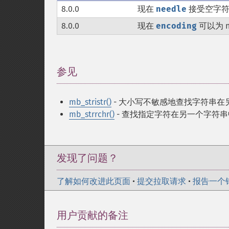
8.0.0
现在
needle
接受空字符
8.0.0
现在
encoding
可以为 n
参见
¶
mb_stristr()
- 大小写不敏感地查找字符串在
mb_strrchr()
- 查找指定字符在另一个字符
发现了问题？
了解如何改进此页面
•
提交拉取请求
•
报告一个
用户贡献的备注