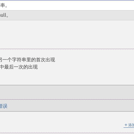
串。
ull。
另一个字符串里的首次出现
串中最后一次的出现
错误
＋
添