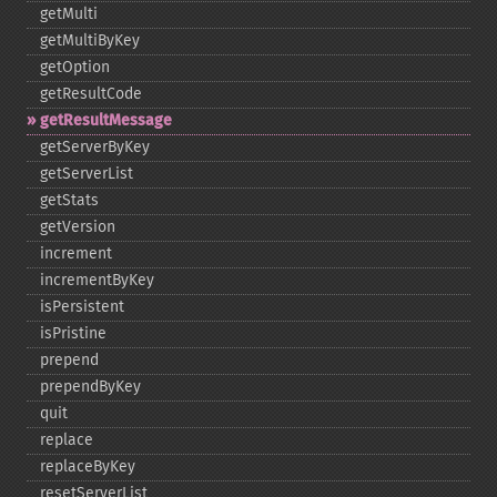
getMulti
getMultiByKey
getOption
getResultCode
getResultMessage
getServerByKey
getServerList
getStats
getVersion
increment
incrementByKey
isPersistent
isPristine
prepend
prependByKey
quit
replace
replaceByKey
resetServerList