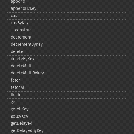
append
appendByKey
cas
casByKey
_​_​construct
decrement
decrementByKey
delete
deleteByKey
deleteMulti
deleteMultiByKey
fetch
fetchAll
flush
get
getAllKeys
getByKey
getDelayed
getDelayedByKey