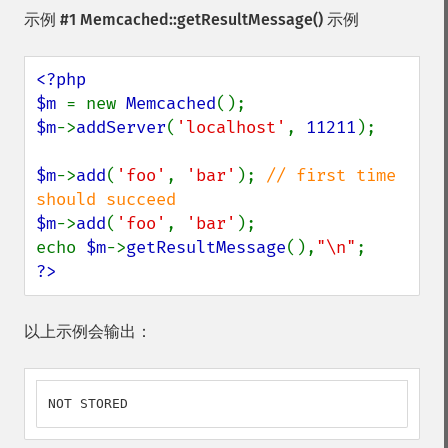
示例 #1
Memcached::getResultMessage()
示例
<?php

$m 
= new 
Memcached
$m
->
addServer
(
'localhost'
, 
11211
);

$m
->
add
(
'foo'
, 
'bar'
); 
// first time 
$m
->
add
(
'foo'
, 
'bar'
);

echo 
$m
->
getResultMessage
(),
"\n"
?>
以上示例会输出：
NOT STORED