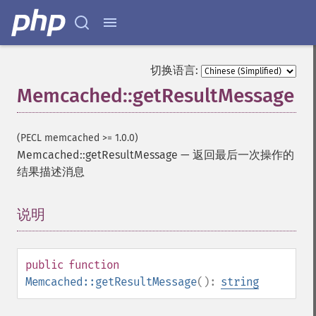
切换语言:
Memcached::getResultMessage
(PECL memcached >= 1.0.0)
Memcached::getResultMessage
—
返回最后一次操作的
结果描述消息
说明
¶
public
function
Memcached::getResultMessage
():
string