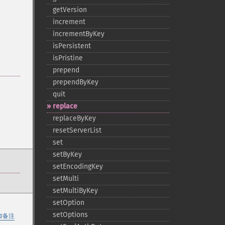
getVersion
increment
incrementByKey
isPersistent
isPristine
prepend
prependByKey
quit
replace
replaceByKey
resetServerList
set
setByKey
setEncodingKey
setMulti
setMultiByKey
setOption
setOptions
加备注