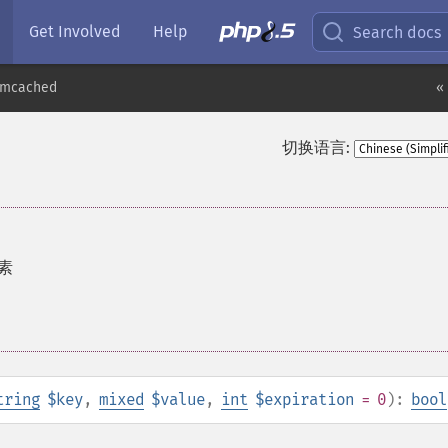
Get Involved
Help
Search docs
mcached
«
切换语言:
元素
tring
$key
,
mixed
$value
,
int
$expiration
= 0
):
bool