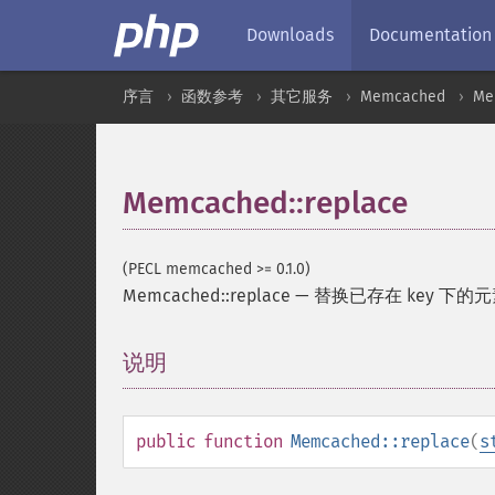
Downloads
Documentation
序言
函数参考
其它服务
Memcached
Me
Memcached::replace
(PECL memcached >= 0.1.0)
Memcached::replace
—
替换已存在 key 下的
说明
¶
public
function
Memcached::replace
(
s