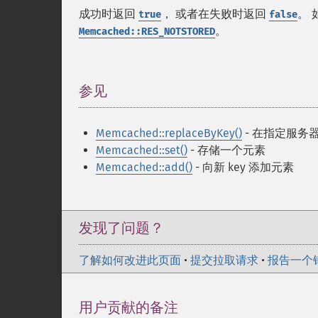
成功时返回
， 或者在失败时返回
。 
true
false
。
Memcached::RES_NOTSTORED
参见
¶
Memcached::replaceByKey()
- 在指定服务器
Memcached::set()
- 存储一个元素
Memcached::add()
- 向新 key 添加元素
发现了问题？
了解如何改进此页面
•
提交拉取请求
•
报告一个
用户贡献的备注