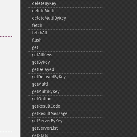
deleteByKey
deleteMulti
deleteMultiByKey
fetch
fetchAll
flush
get
getAllKeys
getByKey
getDelayed
getDelayedByKey
getMulti
getMultiByKey
getOption
getResultCode
getResultMessage
getServerByKey
getServerList
getStats