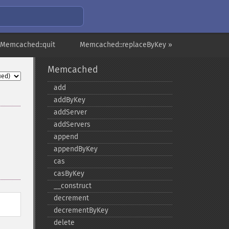
 Memcached::quit
Memcached::replaceByKey »
Memcached
add
addByKey
addServer
addServers
append
appendByKey
cas
casByKey
_​_​construct
decrement
decrementByKey
delete