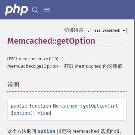
切换语言:
Memcached::getOption
(PECL memcached >= 0.1.0)
Memcached::getOption
—
获取 Memcached 的选项值
说明
¶
public
function
Memcached::getOption
(
int
$option
):
mixed
这个方法返回
option
指定的 Memcached 选项的值。