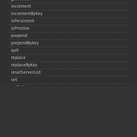
increment
incrementByKey
isPersistent
isPristine
prepend
prependByKey
quit
replace
replaceByKey
resetServerList
set
setByKey
setEncodingKey
setMulti
setMultiByKey
setOption
setOptions
setSaslAuthData