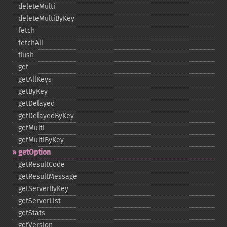
deleteMulti
deleteMultiByKey
fetch
fetchAll
flush
get
getAllKeys
getByKey
getDelayed
getDelayedByKey
getMulti
getMultiByKey
getOption
getResultCode
getResultMessage
getServerByKey
getServerList
getStats
getVersion