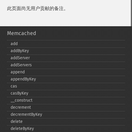
此页面尚无用户贡献的备注。
Memcached
add
addByKey
addServer
addServers
append
appendByKey
cas
casByKey
_​_​construct
decrement
decrementByKey
delete
deleteByKey