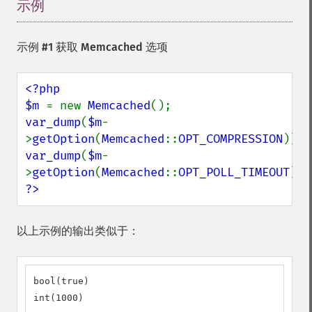
示例
¶
示例 #1 获取 Memcached 选项
<?php

$m 
= new 
Memcached
var_dump
(
$m
-
>
getOption
(
Memcached
::
OPT_COMPRESSION
var_dump
(
$m
-
>
getOption
(
Memcached
::
OPT_POLL_TIMEOUT
?>
以上示例的输出类似于：
bool(true)

int(1000)