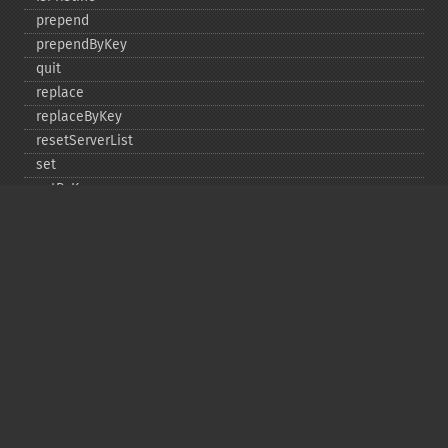
prepend
prependByKey
quit
replace
replaceByKey
resetServerList
set
setByKey
setEncodingKey
setMulti
setMultiByKey
setOption
setOptions
setSaslAuthData
touch
touchByKey