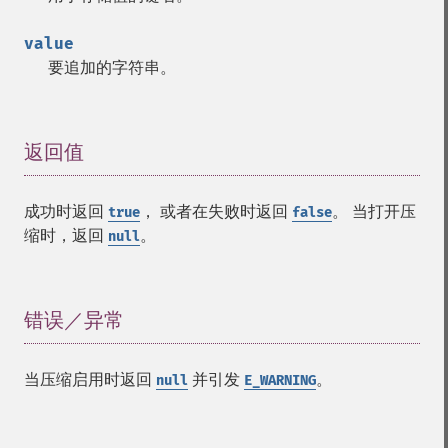
value
要追加的字符串。
返回值
¶
成功时返回
， 或者在失败时返回
。 当打开压
true
false
缩时，返回
。
null
错误／异常
¶
当压缩启用时返回
并引发
。
null
E_WARNING