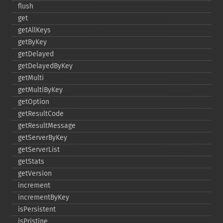
flush
get
getAllKeys
getByKey
getDelayed
getDelayedByKey
getMulti
getMultiByKey
getOption
getResultCode
getResultMessage
getServerByKey
getServerList
getStats
getVersion
increment
incrementByKey
isPersistent
isPristine