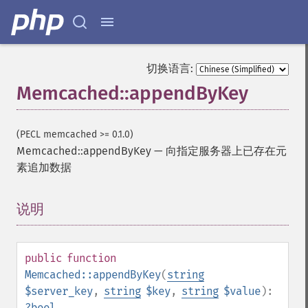
切换语言:
Memcached::appendByKey
(PECL memcached >= 0.1.0)
Memcached::appendByKey
—
向指定服务器上已存在元
素追加数据
说明
¶
public
function
Memcached::appendByKey
(
string
$server_key
,
string
$key
,
string
$value
):
?
bool