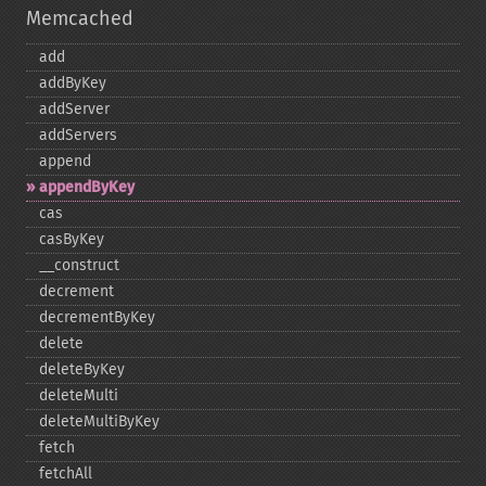
Memcached
add
addByKey
addServer
addServers
append
appendByKey
cas
casByKey
_​_​construct
decrement
decrementByKey
delete
deleteByKey
deleteMulti
deleteMultiByKey
fetch
fetchAll