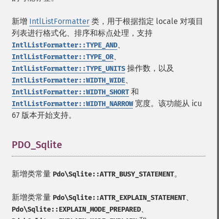
新增
IntlListFormatter
类，用于根据指定 locale 对项目
列表进行格式化、排序和标点处理，支持
、
IntlListFormatter::TYPE_AND
、
IntlListFormatter::TYPE_OR
操作数，以及
IntlListFormatter::TYPE_UNITS
、
IntlListFormatter::WIDTH_WIDE
和
IntlListFormatter::WIDTH_SHORT
宽度。该功能从 icu
IntlListFormatter::WIDTH_NARROW
67 版本开始支持。
PDO_Sqlite
¶
新增类常量
。
Pdo\Sqlite::ATTR_BUSY_STATEMENT
新增类常量
、
Pdo\Sqlite::ATTR_EXPLAIN_STATEMENT
、
Pdo\Sqlite::EXPLAIN_MODE_PREPARED