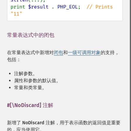
print 
$result 
. 
PHP_EOL
;  
// Prints 
"11"
常量表达式中的闭包
¶
在常量表达式中新增对
闭包
和
一级可调用对象
的支持，
包括：
注解参数。
属性和参数的默认值。
常量和类常量。
#[\NoDiscard] 注解
¶
新增了
NoDiscard
注解，用于表示函数的返回值是重要
的，应当使用它。