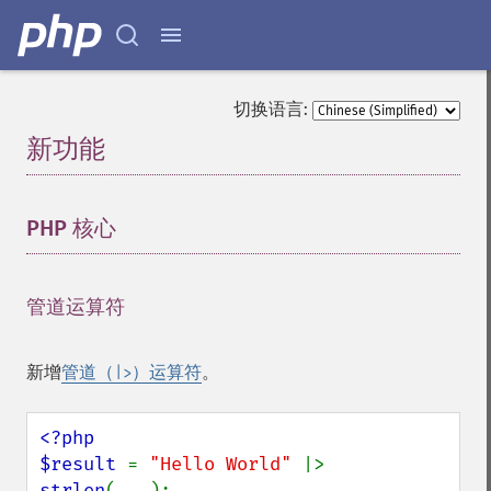
切换语言:
新功能
¶
PHP 核心
¶
管道运算符
¶
新增
管道（
）运算符
。
|>
<?php

$result 
= 
"Hello World" 
|> 
strlen
(...);
