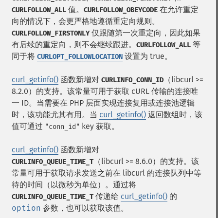
值。
在允许重定
CURLFOLLOW_ALL
CURLFOLLOW_OBEYCODE
向的情况下，会更严格地遵循重定向规则。
仅跟随第一次重定向，因此如果
CURLFOLLOW_FIRSTONLY
有后续的重定向，则不会继续跟进。
等
CURLFOLLOW_ALL
同于将
设置为 true。
CURLOPT_FOLLOWLOCATION
curl_getinfo()
函数新增对
（libcurl >=
CURLINFO_CONN_ID
8.2.0）的支持。该常量可用于获取 cURL 传输的连接唯
一 ID。当需要在 PHP 层面实现连接复用或连接池逻辑
时，该功能尤其有用。当
curl_getinfo()
返回数组时，该
值可通过
key 获取。
"conn_id"
curl_getinfo()
函数新增对
（libcurl >= 8.6.0）的支持。该
CURLINFO_QUEUE_TIME_T
常量可用于获取请求发送之前在 libcurl 的连接队列中等
待的时间（以微秒为单位）。通过将
传递给
curl_getinfo()
的
CURLINFO_QUEUE_TIME_T
option
参数，也可以获取该值。