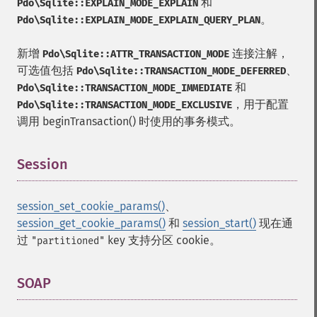
和
Pdo\Sqlite::EXPLAIN_MODE_EXPLAIN
。
Pdo\Sqlite::EXPLAIN_MODE_EXPLAIN_QUERY_PLAN
新增
连接注解，
Pdo\Sqlite::ATTR_TRANSACTION_MODE
可选值包括
、
Pdo\Sqlite::TRANSACTION_MODE_DEFERRED
和
Pdo\Sqlite::TRANSACTION_MODE_IMMEDIATE
，用于配置
Pdo\Sqlite::TRANSACTION_MODE_EXCLUSIVE
调用 beginTransaction() 时使用的事务模式。
Session
¶
session_set_cookie_params()
、
session_get_cookie_params()
和
session_start()
现在通
过
key 支持分区 cookie。
"partitioned"
SOAP
¶