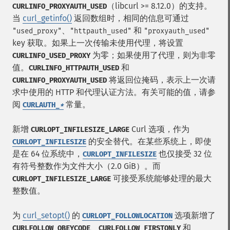
（libcurl >= 8.12.0）的支持。
CURLINFO_PROXYAUTH_USED
当
curl_getinfo()
返回数组时，相同的信息可通过
、
和
"used_proxy"
"httpauth_used"
"proxyauth_used"
key 获取。如果上一次传输未使用代理，将设置
为零；如果使用了代理，则为非零
CURLINFO_USED_PROXY
值。
和
CURLINFO_HTTPAUTH_USED
将返回位掩码，表示上一次请
CURLINFO_PROXYAUTH_USED
求中使用的 HTTP 和代理认证方法。有关可能的值，请参
阅
常量。
CURLAUTH_
*
新增
Curl 选项，作为
CURLOPT_INFILESIZE_LARGE
的安全替代。在某些系统上，即使
CURLOPT_INFILESIZE
是在 64 位系统中，
也仅接受 32 位
CURLOPT_INFILESIZE
有符号整数作为文件大小（2.0 GiB）。而
可接受系统能够处理的最大
CURLOPT_INFILESIZE_LARGE
整数值。
为
curl_setopt()
的
选项新增了
CURLOPT_FOLLOWLOCATION
、
和
CURLFOLLOW_OBEYCODE
CURLFOLLOW_FIRSTONLY