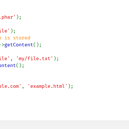
.phar'
);

ile'
);

 is stored

->
getContent
();

ile'
, 
'my/file.txt'
);

ontent
();

ple.com'
, 
'example.html'
);
