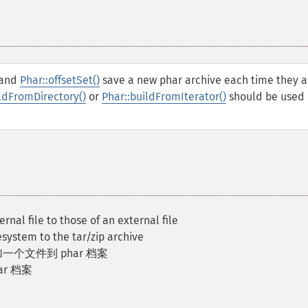
and
Phar::offsetSet()
save a new phar archive each time they a
ildFromDirectory()
or
Phar::buildFromIterator()
should be used
ernal file to those of an external file
lesystem to the tar/zip archive
一个文件到 phar 档案
r 档案