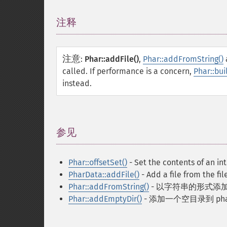
注释
¶
注意
:
Phar::addFile()
,
Phar::addFromString()
called. If performance is a concern,
Phar::bu
instead.
参见
¶
Phar::offsetSet()
- Set the contents of an int
PharData::addFile()
- Add a file from the fi
Phar::addFromString()
- 以字符串的形式添加
Phar::addEmptyDir()
- 添加一个空目录到 pha