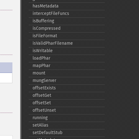
hasMetadata
interceptFileFuncs
isBuffering
isCompressed
isFileFormat
isValidPharFilename
isWritable
loadPhar
mapPhar
mount
mungServer
offsetExists
offsetGet
offsetSet
offsetUnset
running
setAlias
setDefaultStub