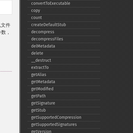
convertToExecutable
copy
count
么文件
createDefaultStub
参数，
decompress
decompressFiles
delMetadata
delete
_​_​destruct
extractTo
getAlias
getMetadata
getModified
getPath
getSignature
getStub
getSupportedCompression
getSupportedSignatures
getVersion