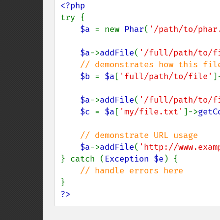
try {

$a 
= new 
Phar
(
'/path/to/phar
$a
->
addFile
(
'/full/path/to/f
// demonstrates how this file
$b 
= 
$a
[
'full/path/to/file'
]
$a
->
addFile
(
'/full/path/to/f
$c 
= 
$a
[
'my/file.txt'
]->
getC
// demonstrate URL usage

$a
->
addFile
(
'http://www.exam
} catch (
Exception $e
) {

?>