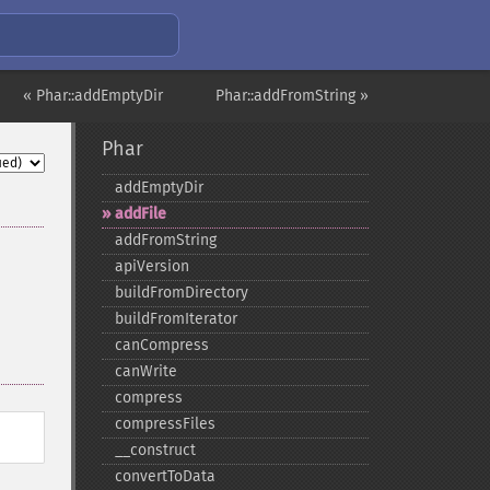
« Phar::addEmptyDir
Phar::addFromString »
Phar
addEmptyDir
addFile
addFromString
apiVersion
buildFromDirectory
buildFromIterator
canCompress
canWrite
compress
compressFiles
_​_​construct
convertToData