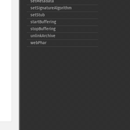
setMetadata
setSignatureAlgorithm
setStub
startBuffering
stopBuffering
unlinkArchive
webPhar