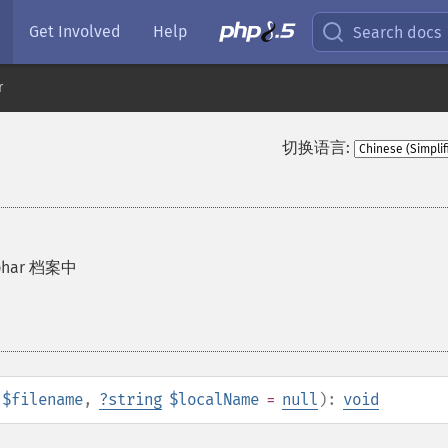
Get Involved
Help
Search docs
r
切换语言:
ar 档案中
$filename
,
?
string
$localName
=
null
):
void