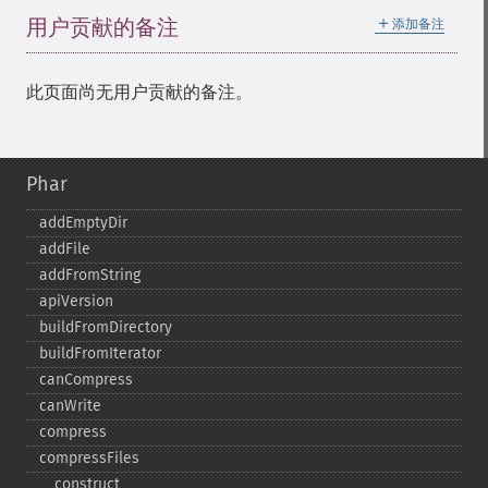
＋
用户贡献的备注
添加备注
此页面尚无用户贡献的备注。
Phar
addEmptyDir
addFile
addFromString
apiVersion
buildFromDirectory
buildFromIterator
canCompress
canWrite
compress
compressFiles
_​_​construct