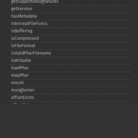
getSupportedSignatures
getVersion
hasMetadata
interceptFileFuncs
isBuffering
isCompressed
isFileFormat
isValidPharFilename
isWritable
loadPhar
mapPhar
mount
mungServer
offsetExists
offsetGet
offsetSet
offsetUnset
running
setAlias