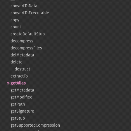
convertToData
convertToExecutable
copy
count
createDefaultStub
decompress
decompressFiles
delMetadata
delete
_​_​destruct
extractTo
getAlias
getMetadata
getModified
getPath
getSignature
getStub
getSupportedCompression