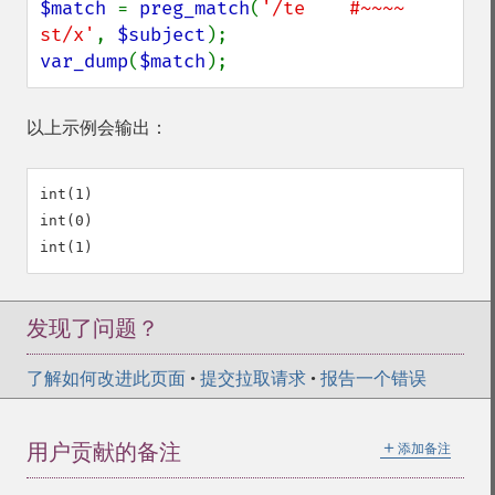
$match 
= 
preg_match
(
'/te    #~~~~

st/x'
, 
$subject
var_dump
(
$match
);
以上示例会输出：
int(1)

int(0)

发现了问题？
了解如何改进此页面
•
提交拉取请求
•
报告一个错误
＋
用户贡献的备注
添加备注