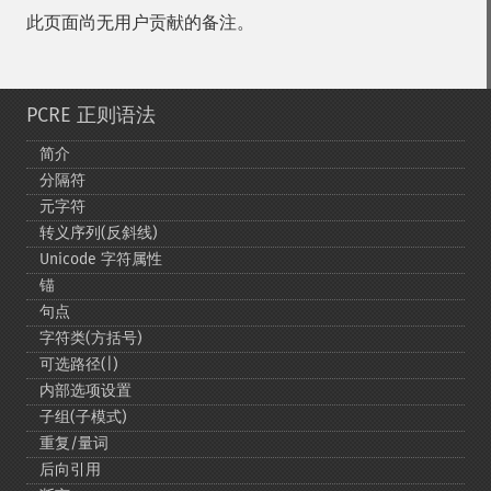
此页面尚无用户贡献的备注。
PCRE 正则语法
简介
分隔符
元字符
转义序列(反斜线)
Unicode 字符属性
锚
句点
字符类(方括号)
可选路径(|)
内部选项设置
子组(子模式)
重复/量词
后向引用