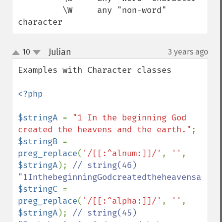
         \W     any "non-word" 
character
Julian
10
3 years ago
¶
up
down
Examples with Character classes

<?php

$stringA 
= 
"1 In the beginning God 
created the heavens and the earth."
$stringB 
= 
preg_replace
(
'/[[:^alnum:]]/'
, 
''
, 
$stringA
); 
// string(46) 
$stringC 
= 
preg_replace
(
'/[[:^alpha:]]/'
, 
''
, 
$stringA
); 
// string(45) 