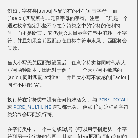
例如，字符类[aeiou]匹配所有的小写元音字母， 而
[^aeiou]匹配所有非元音字母的字符。注意： ^只是一个
通过枚举指定那些不存在字符类之中的字符的便利符
号。而不是断言， 它仍然会从目标字符串中消耗一个字
符，并且如果当前匹配点在目标字符串末尾， 匹配将会
失败。
当大小写无关匹配被设置后，任意字符类都同时代表大
小写两种版本，因此对于例子， 一个大小写不敏感的
[aeiou]同时匹配"A"和"a"， 并且大小写不敏感的[^aeiou]
同时不匹配 "A"。
换行符在字符类中没有任何特殊涵义， 与
PCRE_DOTALL
或
PCRE_MULTILINE
选项都无关。 例如 [^a] 这样的字符
类始终会匹配换行符。
在字符类中，一个中划线(减号 -)可以用于指定从一个字
符到另一个字符的范围。 比如，[d-m]匹配d到m之间的