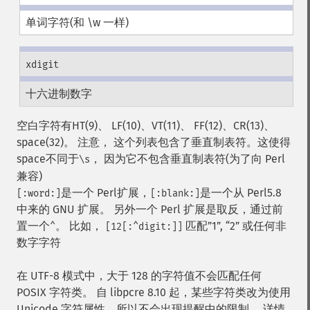
单词字符(和 \w 一样)
xdigit
十六进制数字
空白字符有HT(9)、 LF(10)、VT(11)、 FF(12)、CR(13)、
space(32)。 注意， 这个列表包含了垂直制表符。这使得
space不同于
， 因为它不包含垂直制表符(为了向 Perl
\s
兼容)
是一个 Perl扩展，
是一个从 Perl5.8
[:word:]
[:blank:]
中来的 GNU 扩展。 另外一个 Perl 扩展是取反，通过前
置一个
。 比如，
匹配”1”, “2” 或任何非
^
[12[:^digit:]]
数字字符
在 UTF-8 模式中，大于 128 的字符值不会匹配任何
POSIX 字符类。 自 libpcre 8.10 起，某些字符类改为使用
Unicode 字符属性，所以不会出现提醒中的限制。 详情