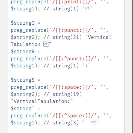
preg_replace
(
'/[[:print:]]/'
, 
''
, 
$stringG
); 
// string(1) ""

$stringQ 
= 
preg_replace
(
'/[[:punct:]]/'
, 
''
, 
$stringG
); 
// string(21) "Vertical 
$stringR 
= 
preg_replace
(
'/[[:^punct:]]/'
, 
''
, 
$stringG
); 
// string(1) ":"

$stringS 
= 
preg_replace
(
'/[[:space:]]/'
, 
''
, 
$stringG
); 
// string(19) 
$stringT 
= 
preg_replace
(
'/[[:^space:]]/'
, 
''
, 
$stringG
); 
// string(3) "  "
