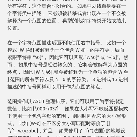
所有字符，这个集合时闭合的。 如果中划线自身要在一
个字符类中描述， 它必须被转移或者出现在一个不会被
解释为一个范围的位置， 典型的比如字符类开始或结束
位置。
在一个字符范围描述后面不能使用右中括号。 比如一个
模式 [W-]46] 被解释为一个包含 W 和 - 的字符类，后面
紧跟字符串 ”46]”， 因此它可以匹配 ”W46]” 或 ”-46]”。然
而， 如果中括号是经过转义的， 它将会被解释为范围的
终点， 因此 [W-\]46] 就会被解释为一个单独的包含 W 至
] 范围内所有字符以及 4、6 的字符类。 8 进制或 16 进制
描述的中括号同样可以用于作为范围的终点。
范围操作以 ASCII 整理排序。它们可以用于为字符指定
数值，比如 [\000-\037]。 如果在大小写不敏感匹配模式
下使用一个包含字母的范围， 则同时匹配它的大小写形
式。 比如 [W-c] 在不区分大小写匹配时等价于 []
[\^_`wxyzabc]，并且， 如果使用了 ”fr”(法国) 的地域设