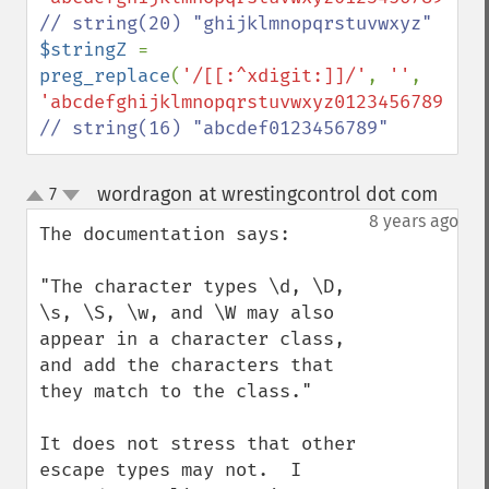
$stringZ 
= 
preg_replace
(
'/[[:^xdigit:]]/'
, 
''
, 
'abcdefghijklmnopqrstuvwxyz0123456789'
); 
// string(16) "abcdef0123456789"
wordragon at wrestingcontrol dot com
7
¶
up
down
8 years ago
The documentation says:

"The character types \d, \D, 
\s, \S, \w, and \W may also 
appear in a character class, 
and add the characters that 
they match to the class."

It does not stress that other 
escape types may not.  I 