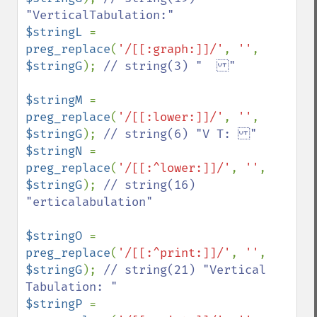
$stringL 
= 
preg_replace
(
'/[[:graph:]]/'
, 
''
, 
$stringG
); 
// string(3) "  "

$stringM 
= 
preg_replace
(
'/[[:lower:]]/'
, 
''
, 
$stringG
); 
$stringN 
= 
preg_replace
(
'/[[:^lower:]]/'
, 
''
, 
$stringG
); 
// string(16) 
"erticalabulation"

$stringO 
= 
preg_replace
(
'/[[:^print:]]/'
, 
''
, 
$stringG
); 
// string(21) "Vertical 
$stringP 
= 