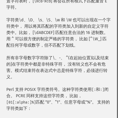
置字符表时， [\xc8-xcb] 将会在所有模式下匹配重音 E
字符。
字符类\d、\D、 \s、\S、\w 和 \W 也可以出现在一个字
符类中， 用以将其匹配的字符类加入到新的自定义字符
类中。比如， [\dABCDEF] 匹配任意合法的 16 进制数。
用 ^ 可以很方便的制定严格的字符类， 比如 [^\W_] 匹
配任何字母或数字，但不匹配下划线。
所有非字母数字字符除了\、-、 ^(在起始位置)以及结束
的]在字符类中都是非特殊字符， 没有转义也不会有危
害。模式结束符在表达式中总是特殊字符，必须进行转
义。
Perl 支持 POSIX 字符类符号。这种字符类使用
和
闭
[:
:]
合。 PCRE 同样支持这些字符类， 比如，
匹配 ”0”、“1”、任意字母或”%”。 支持的
[01[:alpha:]%]
字符类如下：