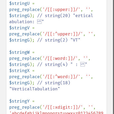
$stringU 
= 
preg_replace
(
'/[[:upper:]]/'
, 
''
, 
$stringG
); 
// string(20) "ertical 
$stringV 
= 
preg_replace
(
'/[[:^upper:]]/'
, 
''
, 
$stringG
); 
// string(2) "VT"

$stringW 
= 
preg_replace
(
'/[[:word:]]/'
, 
''
, 
$stringG
); 
$stringX 
= 
preg_replace
(
'/[[:^word:]]/'
, 
''
, 
$stringG
); 
// string(18) 
"VerticalTabulation"

$stringY 
= 
preg_replace
(
'/[[:xdigit:]]/'
, 
''
, 
'abcdefghijklmnopqrstuvwxyz0123456789'
); 