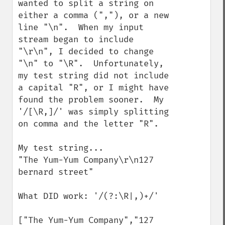
wanted to split a string on 
either a comma (","), or a new 
line "\n".  When my input 
stream began to include 
"\r\n", I decided to change 
"\n" to "\R".  Unfortunately, 
my test string did not include 
a capital "R", or I might have 
found the problem sooner.  My 
'/[\R,]/' was simply splitting 
on comma and the letter "R".

My test string...

"The Yum-Yum Company\r\n127 
bernard street"

What DID work: '/(?:\R|,)+/'

["The Yum-Yum Company","127 