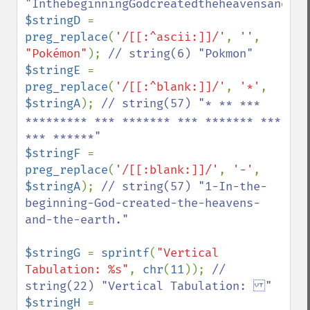
$stringD 
= 
preg_replace
(
'/[[:^ascii:]]/'
, 
''
, 
"Pokémon"
); 
$stringE 
= 
preg_replace
(
'/[[:^blank:]]/'
, 
'*'
, 
$stringA
); 
// string(57) "* ** *** 
********* *** ******* *** ******* *** 
$stringF 
= 
preg_replace
(
'/[[:blank:]]/'
, 
'-'
, 
$stringA
); 
// string(57) "1-In-the-
beginning-God-created-the-heavens-
and-the-earth."

$stringG 
= 
sprintf
(
"Vertical 
Tabulation: %s"
, 
chr
(
11
)); 
// 
$stringH 
= 