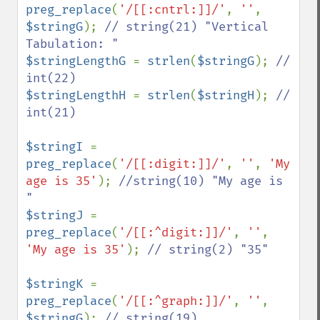
preg_replace
(
'/[[:cntrl:]]/'
, 
''
, 
$stringG
); 
// string(21) "Vertical 
$stringLengthG 
= 
strlen
(
$stringG
); 
// 
$stringLengthH 
= 
strlen
(
$stringH
); 
// 
int(21)

$stringI 
= 
preg_replace
(
'/[[:digit:]]/'
, 
''
, 
'My 
age is 35'
); 
//string(10) "My age is 
$stringJ 
= 
preg_replace
(
'/[[:^digit:]]/'
, 
''
, 
'My age is 35'
); 
// string(2) "35"

$stringK 
= 
preg_replace
(
'/[[:^graph:]]/'
, 
''
, 
$stringG
); 
// string(19) 