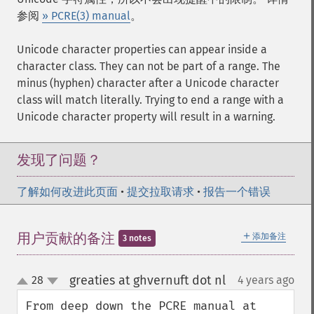
参阅
» PCRE(3) manual
。
Unicode character properties can appear inside a
character class. They can not be part of a range. The
minus (hyphen) character after a Unicode character
class will match literally. Trying to end a range with a
Unicode character property will result in a warning.
发现了问题？
了解如何改进此页面
•
提交拉取请求
•
报告一个错误
＋
用户贡献的备注
添加备注
3 notes
greaties at ghvernuft dot nl
28
4 years ago
¶
up
down
From deep down the PCRE manual at 