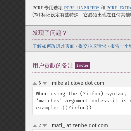
PCRE 专用选项
PCRE_UNGREEDY
和
PCRE_EXTR
(?X) 标记设定有些特殊，它必须出现在任何其
发现了问题？
了解如何改进此页面
•
提交拉取请求
•
报告一个
用户贡献的备注
2 notes
mike at clove dot com
3
¶
up
down
When using the (?i:foo) syntax, 
'matches' argument unless it is 
example: ((?i:foo))
mati_ at zenbe dot com
2
¶
up
down