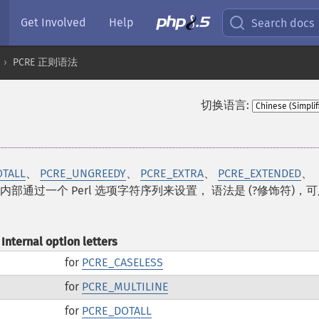
Get Involved
Help
Search docs
PCRE 正则语法
切换语言:
OTALL
、
PCRE_UNGREEDY
、
PCRE_EXTRA
、
PCRE_EXTENDED
、
式内部通过一个 Perl 选项字符序列来设置， 语法是 (?修饰符)，
Internal option letters
for
PCRE_CASELESS
for
PCRE_MULTILINE
for
PCRE_DOTALL