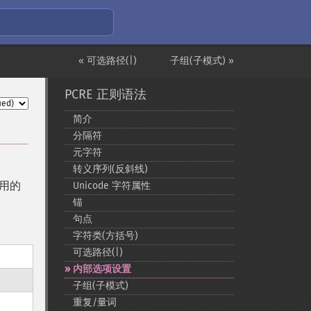
« 可选路径(|)
子组(子模式) »
PCRE 正则语法
简介
分隔符
元字符
转义序列(反斜线)
可用的
Unicode 字符属性
锚
句点
字符类(方括号)
可选路径(|)
内部选项设置
子组(子模式)
重复/量词