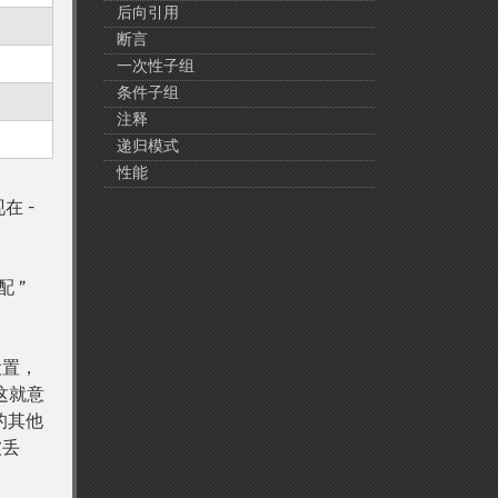
后向引用
断言
一次性子组
条件子组
注释
递归模式
性能
在 -
 ”
设置，
这就意
的其他
被丢