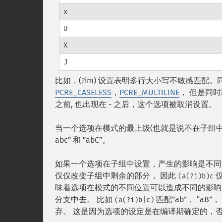
x
U
X
J
比如，(?im) 设置表明多行大小写不敏感匹配。同样
PCRE_CASELESS
，
PCRE_MULTILINE
， 但是同
之前, 也出现在 - 之后，这个选项被取消设置。
当一个选项在模式的最上级(也就是说不在子组中
abc” 和 ”abC”。
如果一个选项在子组中设置，产生的影响是不同的。这
仅仅改变子组中剩余的部分， 因此
仅
(a(?i)b)c
味着选项在模式的不同位置可以造成不同的影响
分支中去。 比如
匹配”ab”， “aB
(a(?i)b|c)
弃。 这是因为选项的设定是在编译期确定的，