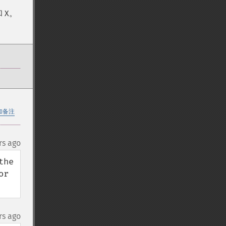
 X。
加备注
rs ago
he 
r 
rs ago