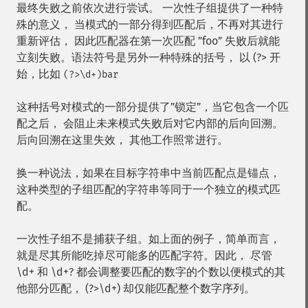
最终失败之前依次进行尝试。 一次性子组提供了一种特
殊的意义， 当模式的一部分得到匹配后，不再对其进行
重新评估， 因此匹配器在第一次匹配 ”foo” 失败后就能
立刻失败。语法符号是另外一种特殊的括号， 以 (?> 开
始，比如
(?>\d+)bar
这种括号对模式的一部分提供了”锁定”，当它包含一个匹
配之后， 会阻止未来模式失败后对它内部的后向回溯。
后向回溯在这里失效， 其他工作照常进行。
换一种说法，如果在目标字符串中当前匹配点是锚点，
这种类型的子组匹配的字符串等同于一个独立的模式匹
配。
一次性子组不是捕获子组。如上面的例子，简单而言，
就是尽其所能吃掉尽可能多的匹配字符。因此， 尽管
\d+ 和 \d+? 都会调整要匹配的数字的个数以便模式的其
他部分匹配， (?>\d+) 却仅能匹配整个数字序列。