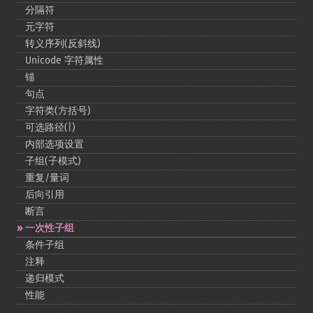
分隔符
元字符
转义序列(反斜线)
Unicode 字符属性
锚
句点
字符类(方括号)
可选路径(|)
内部选项设置
子组(子模式)
重复/量词
后向引用
断言
一次性子组
条件子组
注释
递归模式
性能