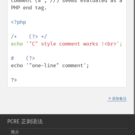
comment (# , //) seems evaluated as a 
PHP end tag.

<?php

echo 
'"C" style comment works !<br>'
;

#    (
echo '"one-line" comment';

?>
＋
添加备注
PCRE 正则语法
简介