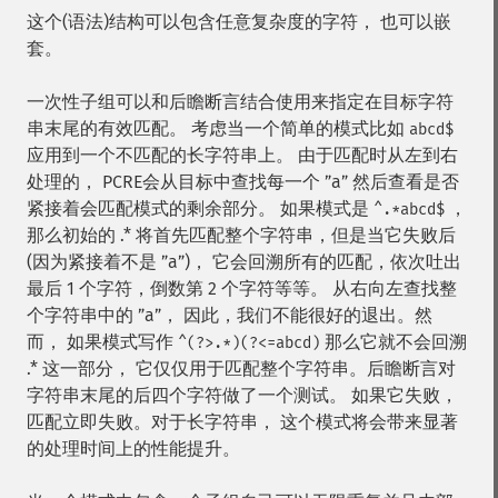
这个(语法)结构可以包含任意复杂度的字符， 也可以嵌
套。
一次性子组可以和后瞻断言结合使用来指定在目标字符
串末尾的有效匹配。 考虑当一个简单的模式比如
abcd$
应用到一个不匹配的长字符串上。 由于匹配时从左到右
处理的， PCRE会从目标中查找每一个 ”a” 然后查看是否
紧接着会匹配模式的剩余部分。 如果模式是
，
^.*abcd$
那么初始的 .* 将首先匹配整个字符串，但是当它失败后
(因为紧接着不是 ”a”)， 它会回溯所有的匹配，依次吐出
最后 1 个字符，倒数第 2 个字符等等。 从右向左查找整
个字符串中的 ”a”， 因此，我们不能很好的退出。然
而， 如果模式写作
那么它就不会回溯
^(?>.*)(?<=abcd)
.* 这一部分， 它仅仅用于匹配整个字符串。后瞻断言对
字符串末尾的后四个字符做了一个测试。 如果它失败，
匹配立即失败。对于长字符串， 这个模式将会带来显著
的处理时间上的性能提升。