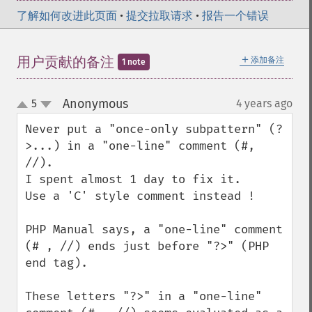
了解如何改进此页面
•
提交拉取请求
•
报告一个错误
＋
用户贡献的备注
添加备注
1 note
Anonymous
5
4 years ago
¶
up
down
Never put a "once-only subpattern" (?
>...) in a "one-line" comment (#, 
//).

I spent almost 1 day to fix it.

Use a 'C' style comment instead !

PHP Manual says, a "one-line" comment 
(# , //) ends just before "?>" (PHP 
end tag).

These letters "?>" in a "one-line" 