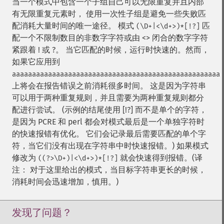
当一个模式中包含一个子组自己可以无限重复并且内部
有无限重复元素时， 使用一次性子组是避免一些失败匹
配消耗大量时间的唯一途径。 模式
匹
(\D+|<\d+>)*[!?]
配一个不限制数目的非数字字符或由 <> 闭合的数字字符
紧跟着 ! 或 ?。 当它匹配的时候，运行时快速的。然而，
如果它应用到
aaaaaaaaaaaaaaaaaaaaaaaaaaaaaaaaaaaaaaaaaaaaaaaaaaaa
上将会在报告错误之前消耗很多时间。 这是因为字符串
可以用于两种重复规则，并且需要为两种重复规则都分
配进行尝试。 (示例的结尾使用 [!?] 而不是单个的字符，
是因为 PCRE 和 perl 都会对模式最后是一个单独字符时
的快速报错有优化。 它们会记录最后需要匹配的单个字
符，当它们没有出现在字符串中时快速报错。) 如果模式
修改为
就会快速得到报错。(译
((?>\D+)|<\d+>)*[!?]
注： 对于这里给出的模式，当目标字符串更长的时候，
消耗时间会迅速增加，慎用。)
发现了问题？