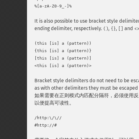
It is also possible to use bracket style delimi
ending delimiter, respectively.
,
,
and
()
{}
[]
<
(this [is] a (pattern))

{this [is] a (pattern)}

[this [is] a (pattern)]

Bracket style delimiters do not need to be es
as with other delimiters they must be escaped 
如果需要在正则模式内匹配分隔符，必须使用反
以便提高可读性。
/http:\/\//
