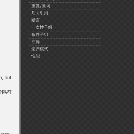
重复/量词
后向引用
断言
一次性子组
条件子组
注释
递归模式
性能
n, but
分隔符