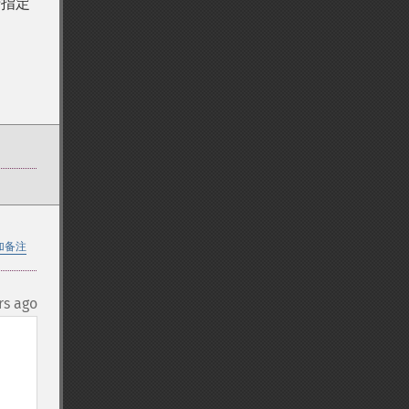
于指定
加备注
rs ago