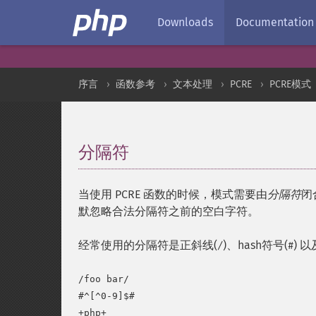
Downloads
Documentation
序言
函数参考
文本处理
PCRE
PCRE模式
分隔符
¶
当使用 PCRE 函数的时候，模式需要由
分隔符
闭
默忽略合法分隔符之前的空白字符。
经常使用的分隔符是正斜线(
)、hash符号(
) 
/
#
/foo bar/

#^[^0-9]$#

+php+
