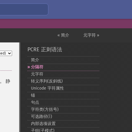
« 简介
元字符 »
PCRE 正则语法
简介
分隔符
元字符
。 静
转义序列(反斜线)
Unicode 字符属性
锚
句点
字符类(方括号)
可选路径(|)
内部选项设置
子组(子模式)