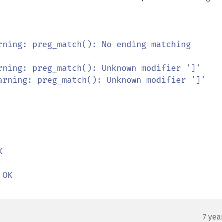
rning: preg_match(): No ending matching 
rning: preg_match(): Unknown modifier ']'



7 yea