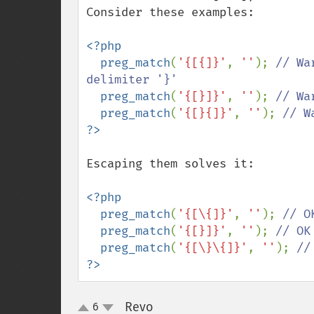
Consider these examples:

<?php

  preg_match
(
'{[{]}'
, 
''
); 
// Wa
delimiter '}'

preg_match
(
'{[}]}'
, 
''
); 
// Wa
preg_match
(
'{[}{]}'
, 
''
); 
Escaping them solves it:

<?php

  preg_match
(
'{[\{]}'
, 
''
); 
// OK
preg_match
(
'{[}]}'
, 
''
); 
// OK

preg_match
(
'{[\}\{]}'
, 
''
); 
?>
Revo
6
¶
up