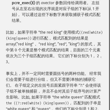
pcre_exec()()
的
ovector
参数回传给调用者。 左括
号从左至右出现的次序就是对应子组的下标(从 1 开
始)， 可以通过这些下标数字来获取捕获子模式匹配
结果。
比如，如果字符串 ”the red king” 使用模式
((red|white)
进行匹配， 模式匹配到的结果是
(king|queen))
array(“red king”， ”red king”, “red”, “king”) 的形式， 其
中第 0 个元素是整个模式匹配的结果，后面的三个元素
依次为三个子组匹配的结果。 它们的下标分别为 1， 2，
3。
事实上，并不一定同时需要圆括号的两种功能。 经常我
们会需要子组进行分组， 但又不需要(单独的)捕获它
们。 在子组定义的左括号后面紧跟字符串 ”?:” 会使得该
子组不被单独捕获， 并且不会对其后子组序号的计算产
生影响。比如, 如果字符串 "the white queen" 匹配模式
， 匹配到的子串是
the ((?:red|white) (king|queen))
"white queen" 和 "queen"， 他们的下标分别是 1 和 2。