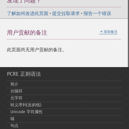
发现了问题？
了解如何改进此页面
•
提交拉取请求
•
报告一个错误
＋
用户贡献的备注
添加备注
此页面尚无用户贡献的备注。
PCRE 正则语法
简介
分隔符
元字符
转义序列(反斜线)
Unicode 字符属性
锚
句点