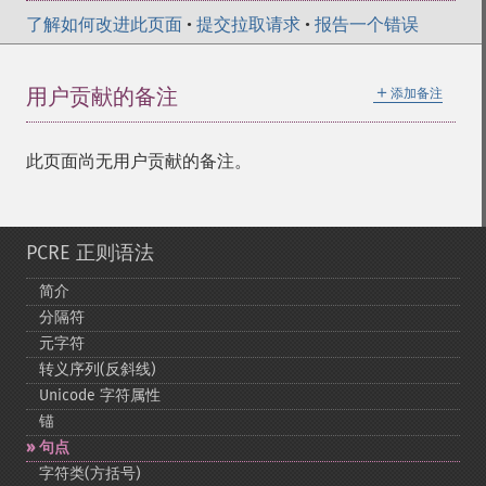
了解如何改进此页面
•
提交拉取请求
•
报告一个错误
＋
用户贡献的备注
添加备注
此页面尚无用户贡献的备注。
PCRE 正则语法
简介
分隔符
元字符
转义序列(反斜线)
Unicode 字符属性
锚
句点
字符类(方括号)