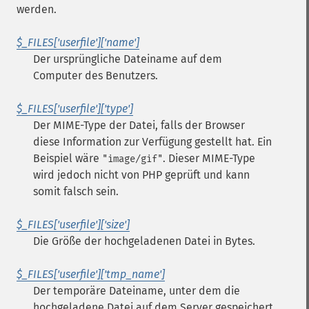
werden.
$_FILES['userfile']['name']
Der ursprüngliche Dateiname auf dem
Computer des Benutzers.
$_FILES['userfile']['type']
Der MIME-Type der Datei, falls der Browser
diese Information zur Verfügung gestellt hat. Ein
Beispiel wäre
. Dieser MIME-Type
"image/gif"
wird jedoch nicht von PHP geprüft und kann
somit falsch sein.
$_FILES['userfile']['size']
Die Größe der hochgeladenen Datei in Bytes.
$_FILES['userfile']['tmp_name']
Der temporäre Dateiname, unter dem die
hochgeladene Datei auf dem Server gespeichert