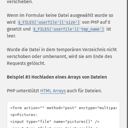
verschieben.
Wenn im Formular keine Datei ausgewählt wurde so
wird
von PHP auf 0
$_FILES['userfile']['size']
gesetzt und
ist
$_FILES['userfile']['tmp_name']
leer.
Wurde die Datei in dem temporären Verzeichnis nicht
verschoben oder umbenannt, wird sie am Ende des
Requests gelöscht.
Beispiel #3 Hochladen eines Arrays von Dateien
PHP unterstützt
HTML Arrays
auch für Dateien.
<form action="" method="post" enctype="multipart/for
<p>Pictures:

<input type="file" name="pictures[]" />
