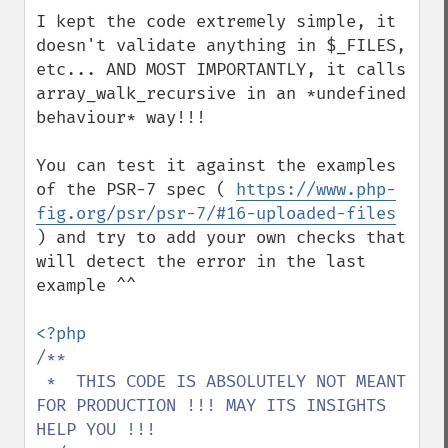
I kept the code extremely simple, it 
doesn't validate anything in $_FILES, 
etc... AND MOST IMPORTANTLY, it calls 
array_walk_recursive in an *undefined 
behaviour* way!!!

You can test it against the examples 
of the PSR-7 spec ( 
https://www.php-
fig.org/psr/psr-7/#16-uploaded-files
) and try to add your own checks that 
will detect the error in the last 
example ^^

/**

 *  THIS CODE IS ABSOLUTELY NOT MEANT 
FOR PRODUCTION !!! MAY ITS INSIGHTS 
HELP YOU !!!
