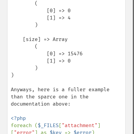
        (

            [0] => 0

            [1] => 4

        )

    [size] => Array

        (

            [0] => 15476

            [1] => 0

        )

)

Anyways, here is a fuller example 
than the sparce one in the 
documentation above:

foreach (
$_FILES
[
"attachment"
]
[
"error"
] as 
$key 
=> 
$error
)
