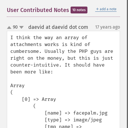
＋
User Contributed Notes
add a note
10 notes
daevid at daevid dot com
90
17 years ago
¶
up
down
I think the way an array of 
attachments works is kind of 
cumbersome. Usually the PHP guys are 
right on the money, but this is just 
counter-intuitive. It should have 
been more like:

Array

(

    [0] => Array

        (

            [name] => facepalm.jpg

            [type] => image/jpeg

            [tmp_name] => 