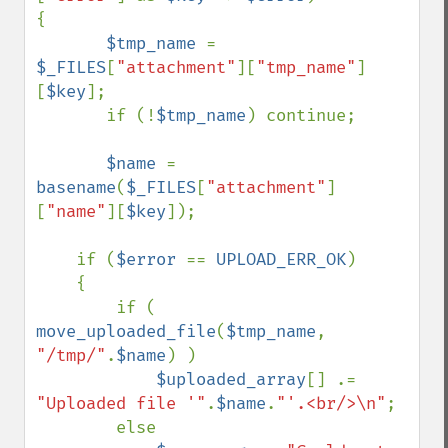
{

$tmp_name 
= 
$_FILES
[
"attachment"
][
"tmp_name"
]
[
$key
];

       if (!
$tmp_name
) continue;

$name 
= 
basename
(
$_FILES
[
"attachment"
]
[
"name"
][
$key
]);

    if (
$error 
== 
UPLOAD_ERR_OK
)

    {

        if ( 
move_uploaded_file
(
$tmp_name
, 
"/tmp/"
.
$name
) )

$uploaded_array
[] .= 
"Uploaded file '"
.
$name
.
"'.<br/>\n"
;

        else
