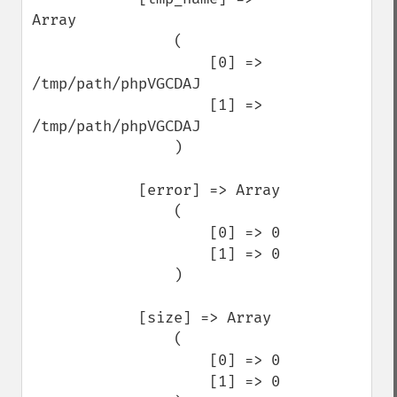
Array

                (

                    [0] => 
/tmp/path/phpVGCDAJ

                    [1] => 
/tmp/path/phpVGCDAJ

                )

            [error] => Array

                (

                    [0] => 0

                    [1] => 0

                )

            [size] => Array

                (

                    [0] => 0

                    [1] => 0
