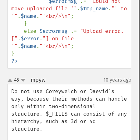
$errormsg 
.= 
"Could not 
move uploaded file '"
.
$tmp_name
.
"' to 
'"
.
$name
.
"'<br/>\n"
;

    }

    else 
$errormsg 
.= 
"Upload error. 
["
.
$error
.
"] on file 
'"
.
$name
.
"'<br/>\n"
;

?>
mpyw
45
10 years ago
¶
up
down
Do not use Coreywelch or Daevid's 
way, because their methods can handle 
only within two-dimensional 
structure. $_FILES can consist of any 
hierarchy, such as 3d or 4d 
structure.
