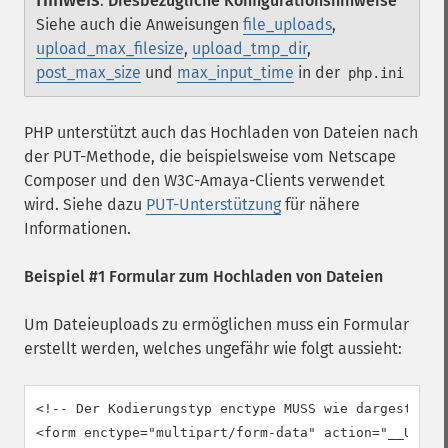
Hinweis
:
Diesbezügliche Konfigurationshinweise
Siehe auch die Anweisungen
file_uploads
,
upload_max_filesize
,
upload_tmp_dir
,
post_max_size
und
max_input_time
in der
php.ini
PHP unterstützt auch das Hochladen von Dateien nach
der PUT-Methode, die beispielsweise vom
Netscape
Composer
und den W3C-
Amaya
-Clients verwendet
wird. Siehe dazu
PUT-Unterstützung
für nähere
Informationen.
Beispiel #1 Formular zum Hochladen von Dateien
Um Dateieuploads zu ermöglichen muss ein Formular
erstellt werden, welches ungefähr wie folgt aussieht:
<!-- Der Kodierungstyp enctype MUSS wie dargestellt 
<form enctype="multipart/form-data" action="__URL__"