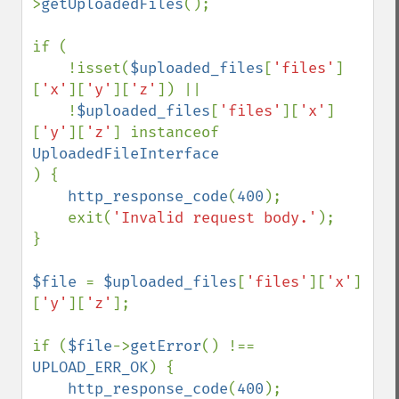
>
getUploadedFiles
();

if (

    !isset(
$uploaded_files
[
'files'
]
[
'x'
][
'y'
][
'z'
]) ||

    !
$uploaded_files
[
'files'
][
'x'
]
[
'y'
][
'z'
] instanceof 
) {

http_response_code
(
400
);

    exit(
'Invalid request body.'
);

}

$file 
= 
$uploaded_files
[
'files'
][
'x'
]
[
'y'
][
'z'
];

if (
$file
->
getError
() !== 
UPLOAD_ERR_OK
) {

http_response_code
(
400
);
