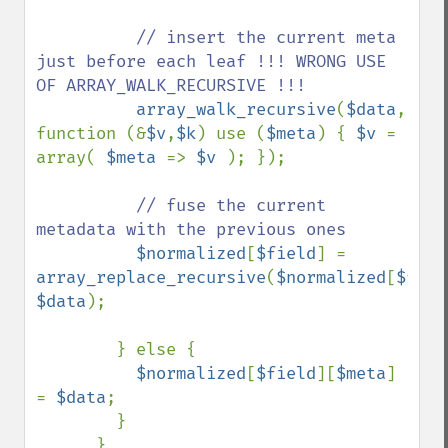
// insert the current meta 
just before each leaf !!! WRONG USE 
OF ARRAY_WALK_RECURSIVE !!!

array_walk_recursive
(
$data
, 
function (&
$v
,
$k
) use (
$meta
) { 
$v 
= 
array( 
$meta 
=> 
$v 
); });

// fuse the current 
metadata with the previous ones

$normalized
[
$field
] = 
array_replace_recursive
(
$normalized
[
$fiel
$data
);

        } else {

$normalized
[
$field
][
$meta
] 
= 
$data
;

        }

      } 
