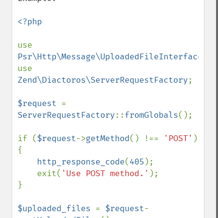
<?php

use 
Psr\Http\Message\UploadedFileInterface
;

use 
Zend\Diactoros\ServerRequestFactory
;

$request 
= 
ServerRequestFactory
::
fromGlobals
();

if (
$request
->
getMethod
() !== 
'POST'
) 
{

http_response_code
(
405
);

    exit(
'Use POST method.'
);

}

$uploaded_files 
= 
$request
-