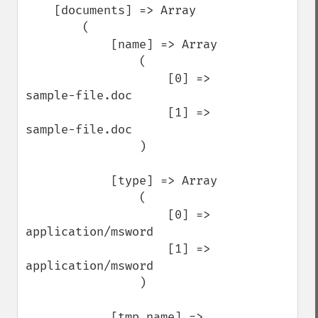
    [documents] => Array

        (

            [name] => Array

                (

                    [0] => 
sample-file.doc

                    [1] => 
sample-file.doc

                )

            [type] => Array

                (

                    [0] => 
application/msword

                    [1] => 
application/msword

                )

            [tmp_name] => 