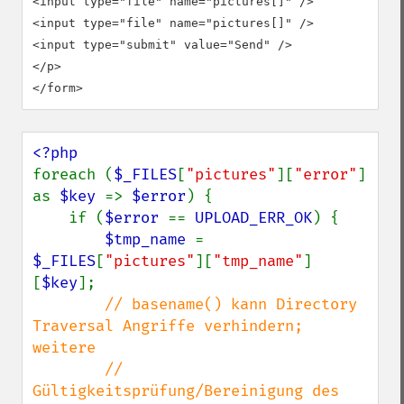
<input type="file" name="pictures[]" />

<input type="file" name="pictures[]" />

<input type="submit" value="Send" />

</p>

</form>
foreach (
$_FILES
[
"pictures"
][
"error"
] 
as 
$key 
=> 
$error
) {

    if (
$error 
== 
UPLOAD_ERR_OK
) {

$tmp_name 
= 
$_FILES
[
"pictures"
][
"tmp_name"
]
[
$key
];

// basename() kann Directory 
Traversal Angriffe verhindern; 
weitere

        // 
Gültigkeitsprüfung/Bereinigung des 