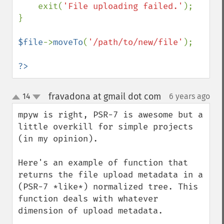
    exit(
'File uploading failed.'
);

}

$file
->
moveTo
(
'/path/to/new/file'
);

?>
fravadona at gmail dot com
14
6 years ago
¶
up
down
mpyw is right, PSR-7 is awesome but a 
little overkill for simple projects 
(in my opinion).

Here's an example of function that 
returns the file upload metadata in a 
(PSR-7 *like*) normalized tree. This 
function deals with whatever 
dimension of upload metadata.
