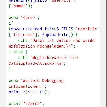
basename
(
$_FILES
[
'userfile'
]
[
'name'
]);

echo 
'<pre>'
;

if 
(
move_uploaded_file
(
$_FILES
[
'userfile'
]
[
'tmp_name'
], 
$uploadfile
)) {

    echo 
"Datei ist valide und wurde 
erfolgreich hochgeladen.\n"
;

} else {

    echo 
"Möglicherweise eine 
Dateiupload-Attacke!\n"
;

}

echo 
'Weitere Debugging 
Informationen:'
print_r
(
$_FILES
);

print 
"</pre>"
;
