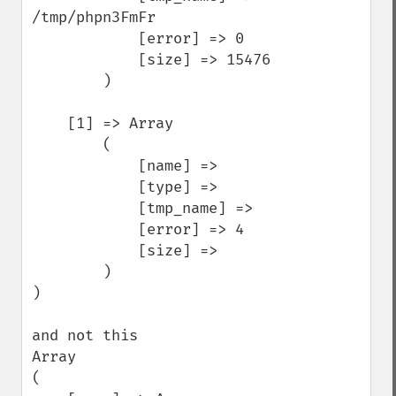
/tmp/phpn3FmFr

            [error] => 0

            [size] => 15476

        )

    [1] => Array

        (

            [name] => 

            [type] => 

            [tmp_name] => 

            [error] => 4

            [size] => 

        )

)

and not this

Array

(
