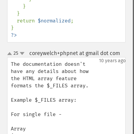
    }

  } 

  return 
$normalized
;

?>
coreywelch+phpnet at gmail dot com
25
¶
up
down
10 years ago
The documentation doesn't 
have any details about how 
the HTML array feature 
formats the $_FILES array. 

Example $_FILES array:

For single file -

Array
