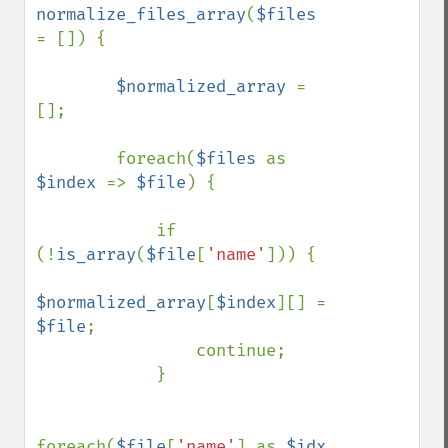
normalize_files_array
(
$files 
= []) {

$normalized_array 
= 
[];

        foreach(
$files 
as 
$index 
=> 
$file
) {

            if 
(!
is_array
(
$file
[
'name'
])) {

$normalized_array
[
$index
][] = 
$file
;

                continue;

            }

foreach(
$file
[
'name'
] as 
$idx 