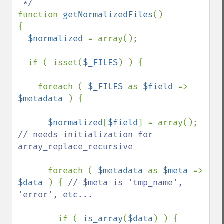
function 
getNormalizedFiles
()

{

$normalized 
= array();

  if ( isset(
$_FILES
) ) { 

    foreach ( 
$_FILES 
as 
$field 
=> 
$metadata 
) {

$normalized
[
$field
] = array(); 
// needs initialization for 
array_replace_recursive

foreach ( 
$metadata 
as 
$meta 
=> 
$data 
) { 
// $meta is 'tmp_name', 
'error', etc...

if ( 
is_array
(
$data
) ) {
