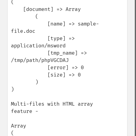
(

    [document] => Array

        (

            [name] => sample-
file.doc

            [type] => 
application/msword

            [tmp_name] => 
/tmp/path/phpVGCDAJ

            [error] => 0

            [size] => 0

        )

)

Multi-files with HTML array 
feature -

Array

(
