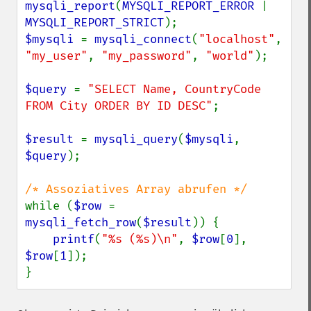
mysqli_report
(
MYSQLI_REPORT_ERROR 
| 
MYSQLI_REPORT_STRICT
$mysqli 
= 
mysqli_connect
(
"localhost"
, 
"my_user"
, 
"my_password"
, 
"world"
);

$query 
= 
"SELECT Name, CountryCode 
FROM City ORDER BY ID DESC"
;

$result 
= 
mysqli_query
(
$mysqli
, 
$query
);

while (
$row 
= 
mysqli_fetch_row
(
$result
)) {

printf
(
"%s (%s)\n"
, 
$row
[
0
], 
$row
[
1
]);

}