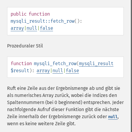
public
function
mysqli_result::fetch_row
():
array
|
null
|
false
Prozeduraler Stil
function
mysqli_fetch_row
(
mysqli_result
$result
):
array
|
null
|
false
Ruft eine Zeile aus der Ergebnismenge ab und gibt sie
als numerisches Array zurück, wobei die Indizes den
Spaltennummern (bei 0 beginnend) entsprechen. Jeder
nachfolgende Aufruf dieser Funktion gibt die nächste
Zeile innerhalb der Ergebnismenge zurück oder
,
null
wenn es keine weitere Zeile gibt.