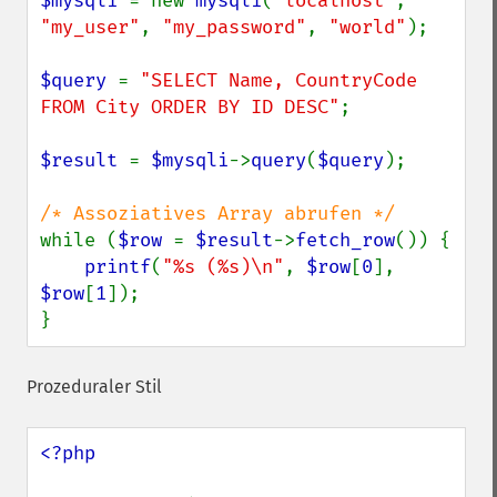
$mysqli 
= new 
mysqli
(
"localhost"
, 
"my_user"
, 
"my_password"
, 
"world"
);

$query 
= 
"SELECT Name, CountryCode 
FROM City ORDER BY ID DESC"
;

$result 
= 
$mysqli
->
query
(
$query
);

while (
$row 
= 
$result
->
fetch_row
()) {

printf
(
"%s (%s)\n"
, 
$row
[
0
], 
$row
[
1
]);

}
Prozeduraler Stil
<?php
