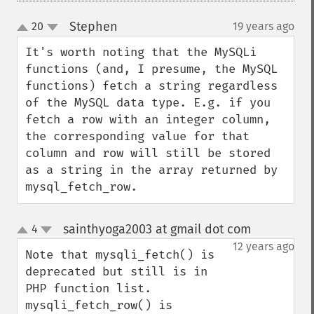
Stephen
20
19 years ago
¶
up
down
It's worth noting that the MySQLi 
functions (and, I presume, the MySQL 
functions) fetch a string regardless 
of the MySQL data type. E.g. if you 
fetch a row with an integer column, 
the corresponding value for that 
column and row will still be stored 
as a string in the array returned by 
mysql_fetch_row.
sainthyoga2003 at gmail dot com
4
¶
up
down
12 years ago
Note that mysqli_fetch() is 
deprecated but still is in 
PHP function list. 
mysqli_fetch_row() is 