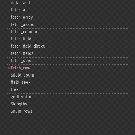
data_​seek
fetch_​all
fetch_​array
fetch_​assoc
fetch_​column
fetch_​field
fetch_​field_​direct
fetch_​fields
fetch_​object
fetch_​row
$field_​count
field_​seek
free
getIterator
$lengths
$num_​rows