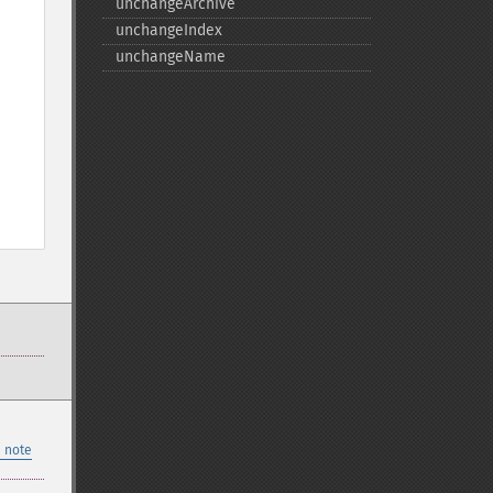
unchangeArchive
unchangeIndex
unchangeName
 note