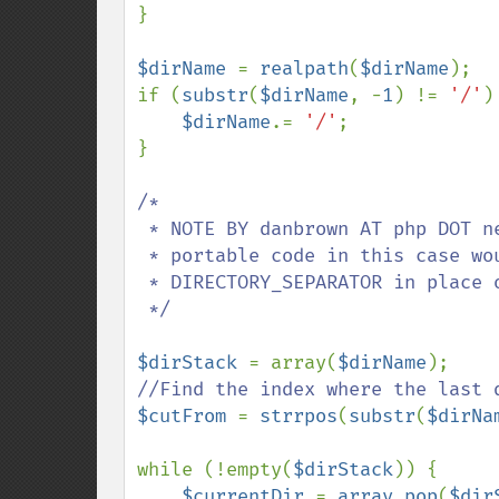
}

$dirName 
= 
realpath
(
$dirName
);

if (
substr
(
$dirName
, -
1
) != 
'/'
) 
$dirName
.= 
'/'
;

}

/*

 * NOTE BY danbrown AT php DOT net: A good method of making

 * portable code in this case would be usage of the PHP constant

 * DIRECTORY_SEPARATOR in place of the '/' (forward slash) above.

 */

$dirStack 
= array(
$dirName
$cutFrom 
= 
strrpos
(
substr
(
$dirNa
while (!empty(
$dirStack
)) {

$currentDir 
= 
array_pop
(
$dir