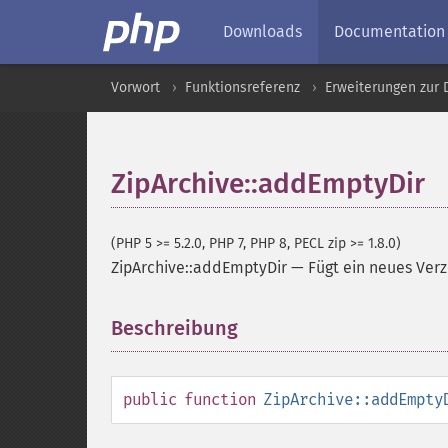
Downloads
Documentation
Vorwort
Funktionsreferenz
Erweiterungen zur
ZipArchive::addEmptyDir
(PHP 5 >= 5.2.0, PHP 7, PHP 8, PECL zip >= 1.8.0)
ZipArchive::addEmptyDir
—
Fügt ein neues Verz
Beschreibung
¶
public
function
ZipArchive::addEmpty