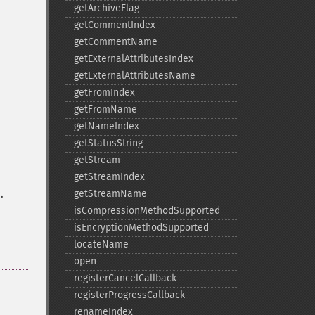
getArchiveFlag
getCommentIndex
getCommentName
getExternalAttributesIndex
getExternalAttributesName
getFromIndex
getFromName
getNameIndex
getStatusString
getStream
getStreamIndex
.
getStreamName
isCompressionMethodSupported
isEncryptionMethodSupported
locateName
open
registerCancelCallback
registerProgressCallback
renameIndex