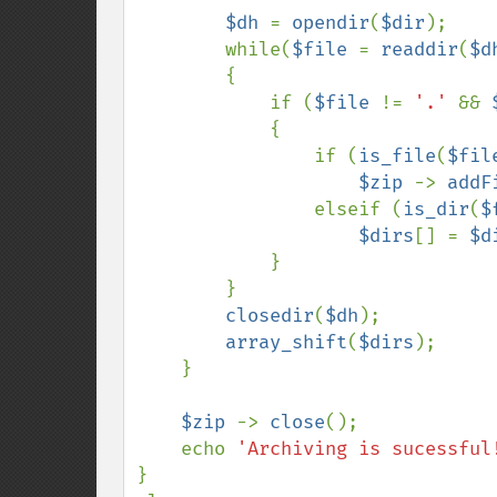
$dh 
= 
opendir
(
$dir
); 

        while(
$file 
= 
readdir
(
$d
        { 

            if (
$file 
!= 
'.' 
&& 
            { 

                if (
is_file
(
$fil
$zip 
-> 
addF
                elseif (
is_dir
(
$
$dirs
[] = 
$d
            } 

        } 

closedir
(
$dh
); 

array_shift
(
$dirs
); 

    } 

$zip 
-> 
close
(); 

    echo 
'Archiving is sucessful
} 
