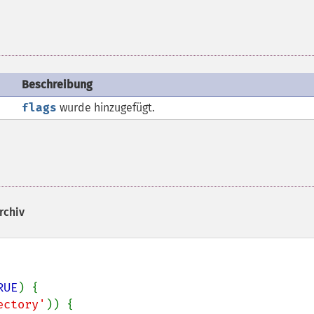
Beschreibung
flags
wurde hinzugefügt.
rchiv
RUE
) {

ectory'
)) {
