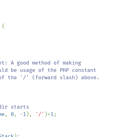
{

me
, 
0
, -
1
), 
'/'
)+
1
;

Stack
);
