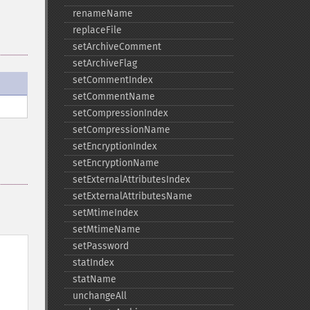
renameName
replaceFile
setArchiveComment
setArchiveFlag
setCommentIndex
setCommentName
setCompressionIndex
setCompressionName
setEncryptionIndex
setEncryptionName
setExternalAttributesIndex
setExternalAttributesName
setMtimeIndex
setMtimeName
setPassword
statIndex
statName
unchangeAll