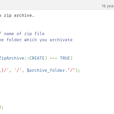
16 yea
 zip archive.

he folder which you archivate

ZipArchive
::
CREATE
) === 
TRUE
) 

,}/'
, 
'/'
, 
$archive_folder
.
"/"
); 

); 
