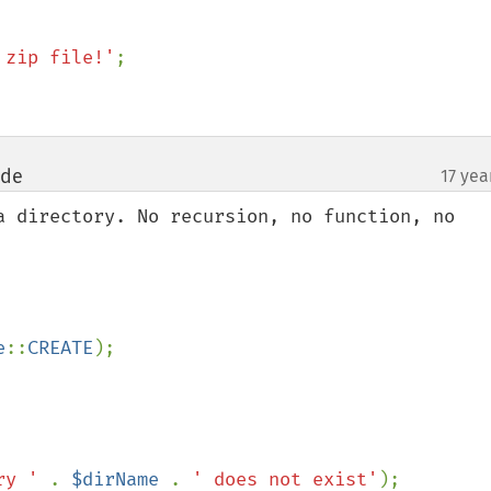
 zip file!'
; 

 de
17 yea
¶
a directory. No recursion, no function, no 
e
::
CREATE
);

ry ' 
. 
$dirName 
. 
' does not exist'
);
