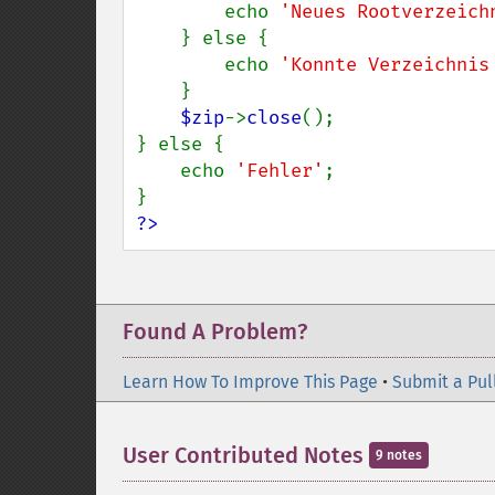
        echo 
'Neues Rootverzeich
    } else {

        echo 
'Konnte Verzeichnis
    }

$zip
->
close
();

} else {

    echo 
'Fehler'
;

?>
Found A Problem?
Learn How To Improve This Page
•
Submit a Pul
User Contributed Notes
9 notes