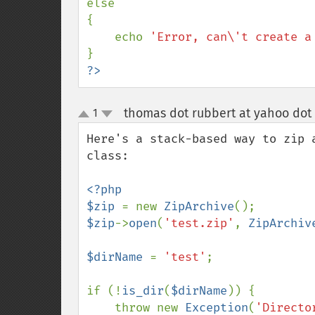
else 

{ 

    echo 
'Error, can\'t create a
?>
thomas dot rubbert at yahoo dot
1
up
down
Here's a stack-based way to zip 
class:

<?php

$zip 
= new 
ZipArchive
$zip
->
open
(
'test.zip'
, 
ZipArchiv
$dirName 
= 
'test'
;

if (!
is_dir
(
$dirName
)) {

    throw new 
Exception
(
'Directo