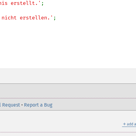
nis erstellt.'
;

 nicht erstellen.'
;

l Request
•
Report a Bug
＋
add a