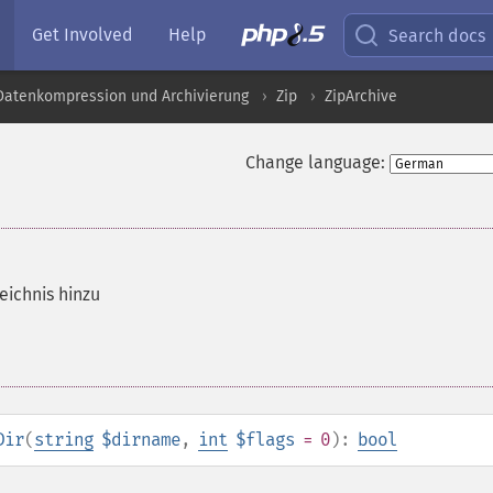
Get Involved
Help
Search docs
 Datenkompression und Archivierung
Zip
ZipArchive
Change language:
eichnis hinzu
Dir
(
string
$dirname
,
int
$flags
= 0
):
bool