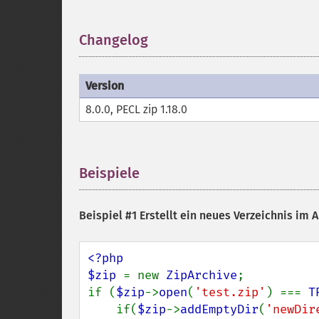
Changelog
¶
Version
8.0.0, PECL zip 1.18.0
Beispiele
¶
Beispiel #1 Erstellt ein neues Verzeichnis im A
<?php

$zip 
= new 
ZipArchive
;

if (
$zip
->
open
(
'test.zip'
) === 
T
    if(
$zip
->
addEmptyDir
(
'newDir