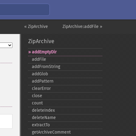
« ZipArchive
ZipArchive::addFile »
ZipArchive
addEmptyDir
addFile
addFromString
addGlob
addPattern
clearError
close
count
deleteIndex
deleteName
extractTo
getArchiveComment