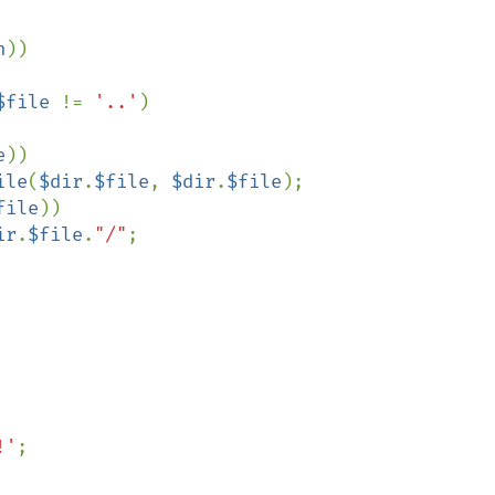
h
)) 

$file 
!= 
'..'
) 

e
)) 

ile
(
$dir
.
$file
, 
$dir
.
$file
); 

file
)) 

ir
.
$file
.
"/"
; 

!'
; 
