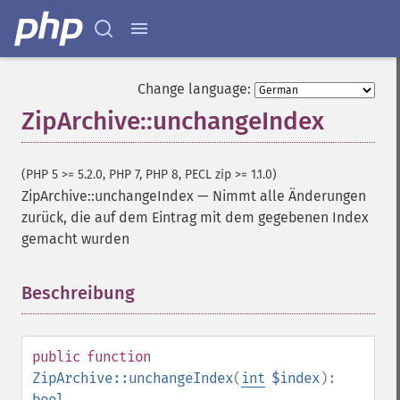
Change language:
ZipArchive::unchangeIndex
(PHP 5 >= 5.2.0, PHP 7, PHP 8, PECL zip >= 1.1.0)
ZipArchive::unchangeIndex
—
Nimmt alle Änderungen
zurück, die auf dem Eintrag mit dem gegebenen Index
gemacht wurden
Beschreibung
¶
public
function
ZipArchive::unchangeIndex
(
int
$index
):
bool