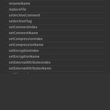
renameName
replaceFile
setArchiveComment
setArchiveFlag
setCommentIndex
setCommentName
setCompressionIndex
setCompressionName
setEncryptionIndex
setEncryptionName
setExternalAttributesIndex
setExternalAttributesName
setMtimeIndex
setMtimeName
setPassword
statIndex
statName
unchangeAll
unchangeArchive