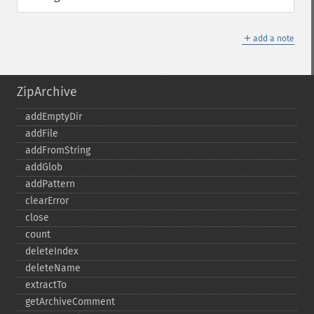
＋
add a note
ZipArchive
addEmptyDir
addFile
addFromString
addGlob
addPattern
clearError
close
count
deleteIndex
deleteName
extractTo
getArchiveComment