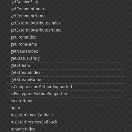
getArchiveFlag
getCommentIndex
getCommentName
getExternalAttributesIndex
getExternalAttributesName
getFromIndex
getFromName
getNameIndex
getStatusString
getStream
getStreamIndex
getStreamName
isCompressionMethodSupported
isEncryptionMethodSupported
locateName
open
registerCancelCallback
registerProgressCallback
renameIndex