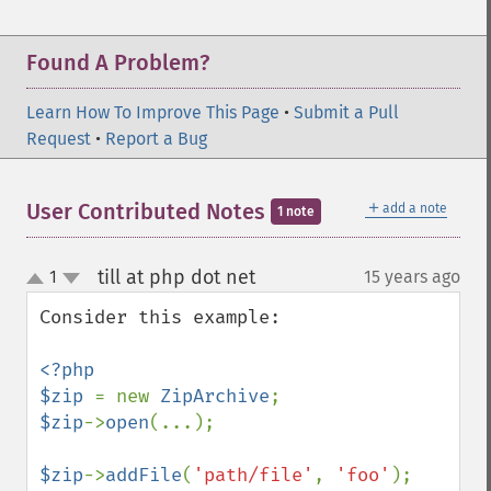
Found A Problem?
Learn How To Improve This Page
•
Submit a Pull
Request
•
Report a Bug
＋
User Contributed Notes
add a note
1 note
till at php dot net
1
15 years ago
¶
up
down
Consider this example:

<?php

$zip 
= new 
ZipArchive
$zip
->
open
(...);

$zip
->
addFile
(
'path/file'
, 
'foo'