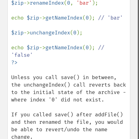
$zip
->
renameIndex
(
0
, 
'bar'
);

echo 
$zip
->
getNameIndex
(
0
); 
// 'bar'

$zip
->
unchangeIndex
(
0
);

echo 
$zip
->
getNameIndex
(
0
); 
// 
Unless you call save() in between, 
the unchangeIndex() call reverts back 
to the initial state of the archive - 
where index '0' did not exist.

If you called save() after addFile() 
and then renamed the file, you would 
be able to revert/undo the name 
change.