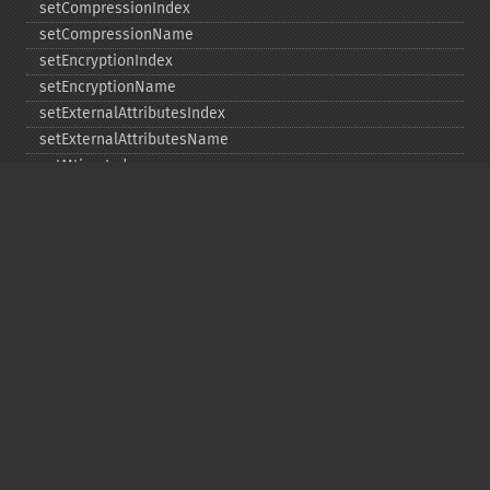
setCompressionIndex
setCompressionName
setEncryptionIndex
setEncryptionName
setExternalAttributesIndex
setExternalAttributesName
setMtimeIndex
setMtimeName
setPassword
statIndex
statName
unchangeAll
unchangeArchive
unchangeIndex
unchangeName