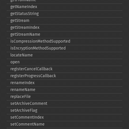
getNameIndex
getStatusString
getStream
getStreamIndex
getStreamName
isCompressionMethodSupported
isEncryptionMethodSupported
locateName
open
registerCancelCallback
registerProgressCallback
renameIndex
renameName
replaceFile
setArchiveComment
setArchiveFlag
setCommentIndex
setCommentName