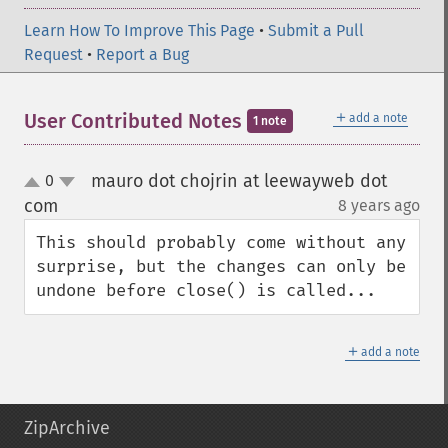
Learn How To Improve This Page
•
Submit a Pull
Request
•
Report a Bug
＋
User Contributed Notes
add a note
1 note
mauro dot chojrin at leewayweb dot
0
up
down
com
8 years ago
¶
This should probably come without any 
surprise, but the changes can only be 
undone before close() is called...
＋
add a note
ZipArchive