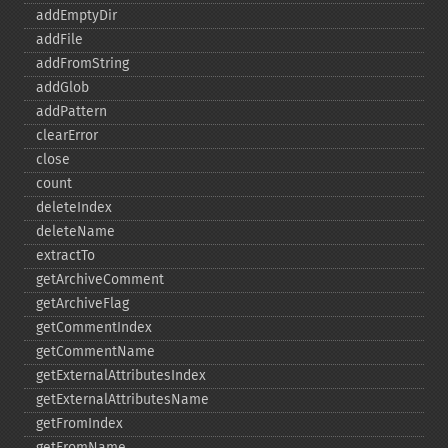
addEmptyDir
addFile
addFromString
addGlob
addPattern
clearError
close
count
deleteIndex
deleteName
extractTo
getArchiveComment
getArchiveFlag
getCommentIndex
getCommentName
getExternalAttributesIndex
getExternalAttributesName
getFromIndex
getFromName