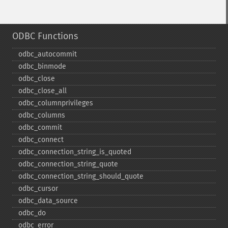
ODBC Functions
odbc_​autocommit
odbc_​binmode
odbc_​close
odbc_​close_​all
odbc_​columnprivileges
odbc_​columns
odbc_​commit
odbc_​connect
odbc_​connection_​string_​is_​quoted
odbc_​connection_​string_​quote
odbc_​connection_​string_​should_​quote
odbc_​cursor
odbc_​data_​source
odbc_​do
odbc_​error