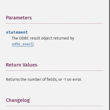
Parameters
¶
statement
The ODBC result object returned by
odbc_exec()
.
Return Values
¶
Returns the number of fields, or -1 on error.
Changelog
¶