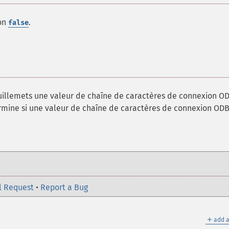
non
.
false
uillemets une valeur de chaîne de caractères de connexion O
rmine si une valeur de chaîne de caractères de connexion ODB
l Request
•
Report a Bug
＋
add a