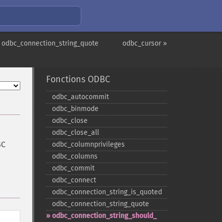
 odbc_connection_string_quote
odbc_cursor »
Fonctions ODBC
odbc_​autocommit
odbc_​binmode
odbc_​close
odbc_​close_​all
BC
odbc_​columnprivileges
odbc_​columns
odbc_​commit
odbc_​connect
odbc_​connection_​string_​is_​quoted
odbc_​connection_​string_​quote
odbc_​connection_​string_​should_​