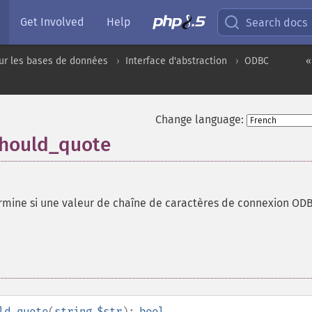
Get Involved
Help
Search docs
ur les bases de données
Interface d'abstraction
ODBC
«
Change language:
should_quote
rmine si une valeur de chaîne de caractères de connexion OD
ld_quote
(
string
$str
):
bool