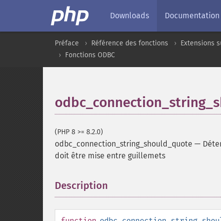
Downloads
Documentation
Préface
Référence des fonctions
Extensions s
Fonctions ODBC
odbc_connection_string_
(PHP 8 >= 8.2.0)
odbc_connection_string_should_quote
—
Déte
doit être mise entre guillemets
Description
¶
function
odbc_connection_string_shou