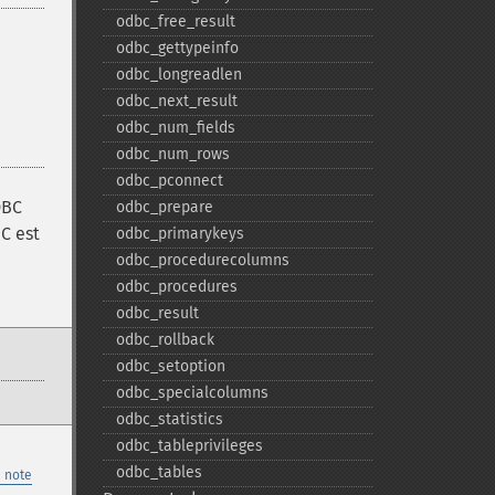
odbc_​free_​result
odbc_​gettypeinfo
odbc_​longreadlen
odbc_​next_​result
odbc_​num_​fields
odbc_​num_​rows
odbc_​pconnect
DBC
odbc_​prepare
C est
odbc_​primarykeys
odbc_​procedurecolumns
odbc_​procedures
odbc_​result
odbc_​rollback
odbc_​setoption
odbc_​specialcolumns
odbc_​statistics
odbc_​tableprivileges
odbc_​tables
 note