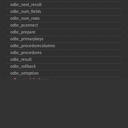
odbc_​next_​result
odbc_​num_​fields
odbc_​num_​rows
odbc_​pconnect
odbc_​prepare
odbc_​primarykeys
odbc_​procedurecolumns
odbc_​procedures
odbc_​result
odbc_​rollback
odbc_​setoption
odbc_​specialcolumns
odbc_​statistics
odbc_​tableprivileges
odbc_​tables
Deprecated
odbc_​result_​all