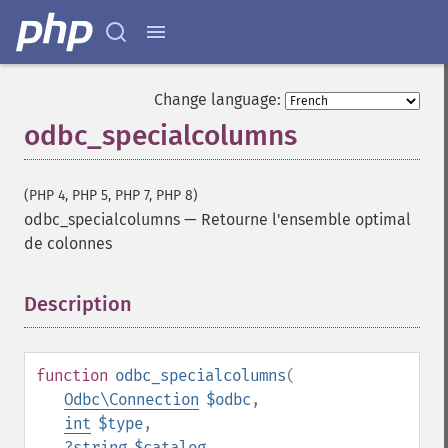
Change language:
odbc_specialcolumns
(PHP 4, PHP 5, PHP 7, PHP 8)
odbc_specialcolumns
—
Retourne l'ensemble optimal
de colonnes
Description
¶
function
odbc_specialcolumns
(
Odbc\Connection
$odbc
,
int
$type
,
?
string
$catalog
,