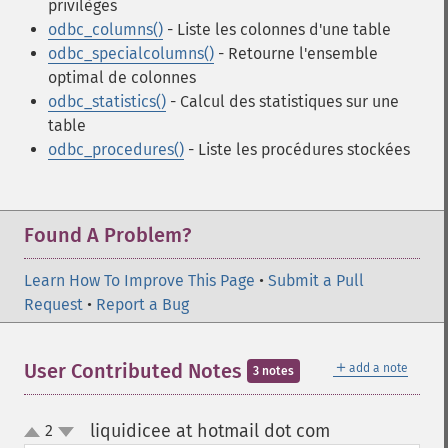
privilèges
odbc_columns()
- Liste les colonnes d'une table
odbc_specialcolumns()
- Retourne l'ensemble
optimal de colonnes
odbc_statistics()
- Calcul des statistiques sur une
table
odbc_procedures()
- Liste les procédures stockées
Found A Problem?
Learn How To Improve This Page
•
Submit a Pull
Request
•
Report a Bug
＋
User Contributed Notes
add a note
3 notes
liquidicee at hotmail dot com
2
¶
up