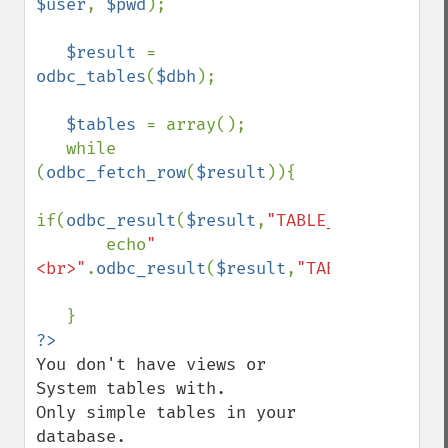
$user
, 
$pwd
);

$result 
= 
odbc_tables
(
$dbh
);

$tables 
= array();

   while 
(
odbc_fetch_row
(
$result
)){

if(
odbc_result
(
$result
,
"TABLE_TYPE"
)==
"TA
       echo
"
<br>"
.
odbc_result
(
$result
,
"TABLE_NAME"
);

You don't have views or 
System tables with.

Only simple tables in your 
database.