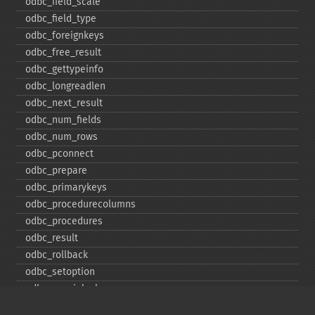
odbc_​field_​scale
odbc_​field_​type
odbc_​foreignkeys
odbc_​free_​result
odbc_​gettypeinfo
odbc_​longreadlen
odbc_​next_​result
odbc_​num_​fields
odbc_​num_​rows
odbc_​pconnect
odbc_​prepare
odbc_​primarykeys
odbc_​procedurecolumns
odbc_​procedures
odbc_​result
odbc_​rollback
odbc_​setoption
odbc_​specialcolumns
odbc_​statistics