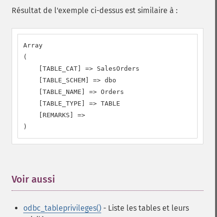
Résultat de l'exemple ci-dessus est similaire à :
Array

(

    [TABLE_CAT] => SalesOrders

    [TABLE_SCHEM] => dbo

    [TABLE_NAME] => Orders

    [TABLE_TYPE] => TABLE

    [REMARKS] =>

)
Voir aussi
¶
odbc_tableprivileges()
- Liste les tables et leurs