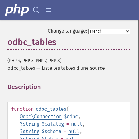
Change language:
odbc_tables
(PHP 4, PHP 5, PHP 7, PHP 8)
odbc_tables
—
Liste les tables d'une source
Description
¶
function
odbc_tables
(
Odbc\Connection
$odbc
,
?
string
$catalog
=
null
,
?
string
$schema
=
null
,
?
string
$table
=
null
,