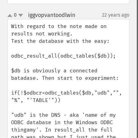
iggvopvantoodlwin
0
22 years ago
¶
up
down
With regard to the note made on 
results not working.

Test the database with the easy:

odbc_result_all(odbc_tables($db));

$db is obviously a connected 
batadase. Then start to experiment:

if(!$odbcr=odbc_tables($db,"udb","", 
"%", "'TABLE'"))

"udb" is the DNS - aka 'name of my 
ODBC database in the Windows ODBC 
thingamy'. In result_all the full 
path was shown but I just used the 