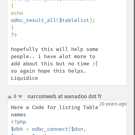
{

echo 
odbc_result_all
(
$tablelist
);

hopefully this will help some 
people.. i have alot more to 
add about this but no time :(

so again hope this helps.

Liquidice
narcomweb at wanadoo dot fr
0
¶
up
down
20 years ago
Here a Code for listing Table 
<?php

$dbh 
= 
odbc_connect
(
$dsn
, 