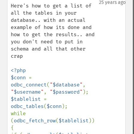
down
25 years ago
Here's how to get a list of 
all the tables in your 
database.. with an actual 
example of how its done and 
how to get the results.. and 
you don't need to put in 
schema and all that other 
crap

<?php

$conn 
= 
odbc_connect
(
"
$database
"
, 
"
$username
"
, 
"
$password
"
$tablelist 
= 
odbc_tables
(
$conn
);

while 
(
odbc_fetch_row
(
$tablelist
)) 
{
