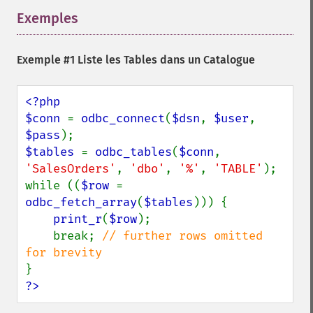
Exemples
¶
Exemple #1 Liste les Tables dans un Catalogue
<?php

$conn 
= 
odbc_connect
(
$dsn
, 
$user
, 
$pass
$tables 
= 
odbc_tables
(
$conn
, 
'SalesOrders'
, 
'dbo'
, 
'%'
, 
'TABLE'
);

while ((
$row 
= 
odbc_fetch_array
(
$tables
))) {

print_r
(
$row
);

    break; 
// further rows omitted 
?>