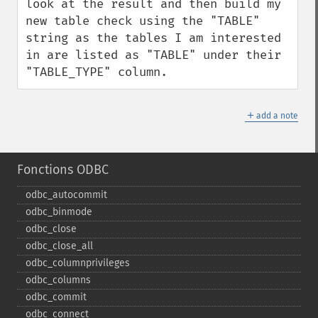
look at the result and then build my 
new table check using the "TABLE" 
string as the tables I am interested 
in are listed as "TABLE" under their 
"TABLE_TYPE" column.
＋
add a note
Fonctions ODBC
odbc_​autocommit
odbc_​binmode
odbc_​close
odbc_​close_​all
odbc_​columnprivileges
odbc_​columns
odbc_​commit
odbc_​connect