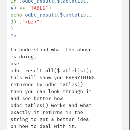
if (
odbc_result
(
$tablelist
, 
4
) == 
"TABLE"
)

echo 
odbc_result
(
$tablelist
, 
3
) .
"<br>"
;

to understand what the above 
is doing,

use 
odbc_result_all($tablelist); 
this will show you EVERYTHING 
returned by odbc_tables() 
then you can look through it 
and see better how 
odbc_tables() works and what 
exactly it returns in the 
string to get a better idea 
on how to deal with it.
