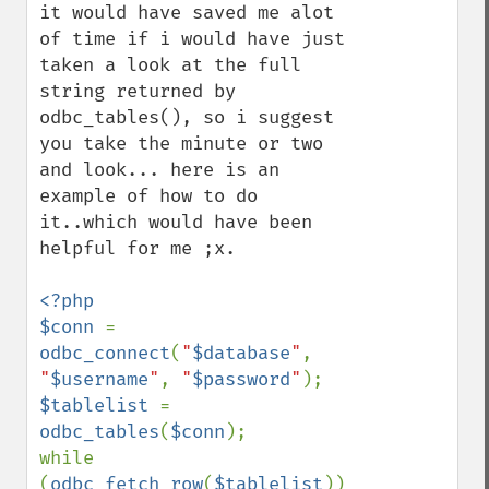
it would have saved me alot 
of time if i would have just 
taken a look at the full 
string returned by 
odbc_tables(), so i suggest 
you take the minute or two 
and look... here is an 
example of how to do 
it..which would have been 
helpful for me ;x.

<?php

$conn 
= 
odbc_connect
(
"
$database
"
, 
"
$username
"
, 
"
$password
"
$tablelist 
= 
odbc_tables
(
$conn
);

while 
(
odbc_fetch_row
(
$tablelist
)) 